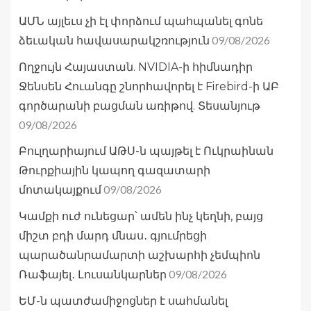
ԱՄՆ այլեւս չի էլ փորձում պահպանել գոնե
09/08/2026
ձեւական հավասարակշռություն
Ողջույն Հայաստան. NVIDIA-ի հիմնադիր
Ջենսեն Հուանգը շնորհավորել է Firebird-ի ԱԲ
գործարանի բացման առիթով. Տեսանյութ
09/08/2026
Բուլղարիայում ԱԹՍ-ն պայթել է Ուկրաինան
Թուրքիային կապող գազատարի
09/08/2026
մոտակայքում
Կամքի ուժ ունեցար՝ ամեն ինչ կեղնի, բայց
միշտ բդի մարդ մնաս․ գյումրեցի
պարածանրամարտի աշխարհի չեմպիոն
09/08/2026
Ռաֆայել․ Լուսանկարներ
ԵՄ-ն պատժամիջոցներ է սահմանել