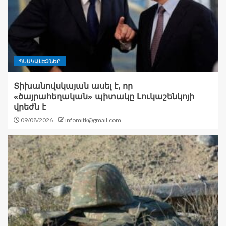
ՊՆԱԿԱԼԵԶՆԵՐ
Տիխանովսկայան ասել է, որ
«ծայրահեղական» պիտակը Լուկաշենկոյի
վրեժն է
09/08/2026
infomitk@gmail.com