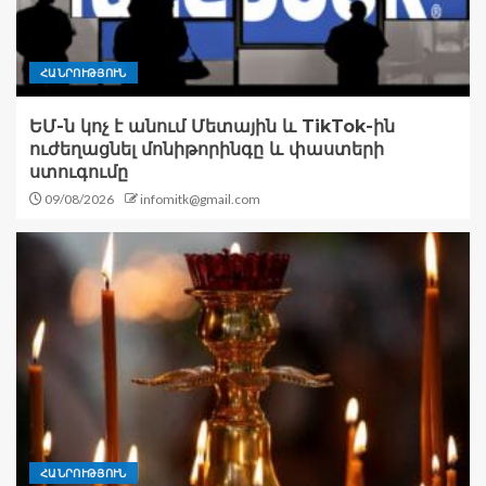
ՀԱՆՐՈՒԹՅՈՒՆ
ԵՄ-ն կոչ է անում Մետային և TikTok-ին
ուժեղացնել մոնիթորինգը և փաստերի
ստուգումը
09/08/2026
infomitk@gmail.com
ՀԱՆՐՈՒԹՅՈՒՆ