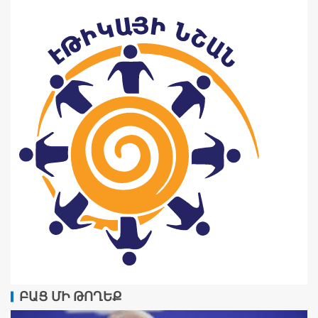
ԲԱՑ ՄԻ ԹՈՂԵՔ