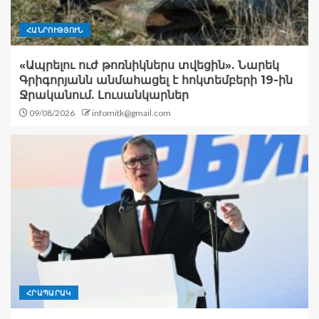
ՀԱՆՐՈՒԹՅՈՒՆ
«Ապրելու ուժ թոռնիկներս տվեցին». Նարեկ
Գրիգորյանն անմահացել է հոկտեմբերի 19-ին
Ջրականում. Լուսանկարներ
09/08/2026
infomitk@gmail.com
ՀՐԱՊԱՐԱԿ