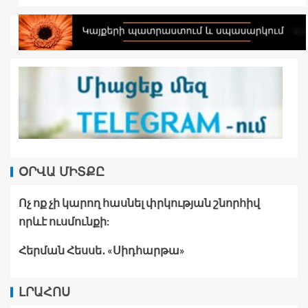
ՕՐՎԱ ՄԻՏՔԸ
Ոչ ոք չի կարող հասնել փրկության շնորհիվ
որևէ ուսմունքի:
Հերման Հեսսե․ «Սիդհարթա»
ԼՐԱՀՈՍ