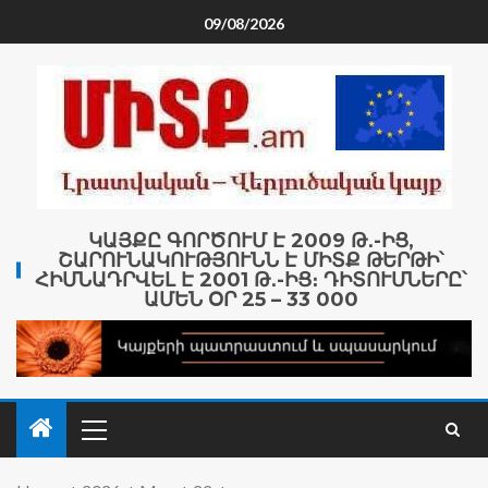
09/08/2026
ԿԱՅՔԸ ԳՈՐԾՈՒՄ Է 2009 Թ․-ԻՑ,
ՇԱՐՈՒՆԱԿՈՒԹՅՈՒՆՆ Է ՄԻՏՔ ԹԵՐԹԻ՝
ՀԻՄՆԱԴՐՎԵԼ Է 2001 Թ․-ԻՑ։ ԴԻՏՈՒՄՆԵՐԸ՝
ԱՄԵՆ ՕՐ 25 – 33 000