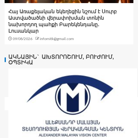
Հայ Առաքելական եկեղեցին նշում է Սուրբ
Աստվածածնի վերափոխման տոնին
նախորդող պահքի Բարեկենդանը․
Լուսանկար
09/08/2026
infomitk@gmail.com
ԱԿՆԱՅԻՆ` ԱԽՏՈՐՈՇՈՒՄ, ԲՈՒԺՈՒՄ,
ՕՊՏԻԿԱ