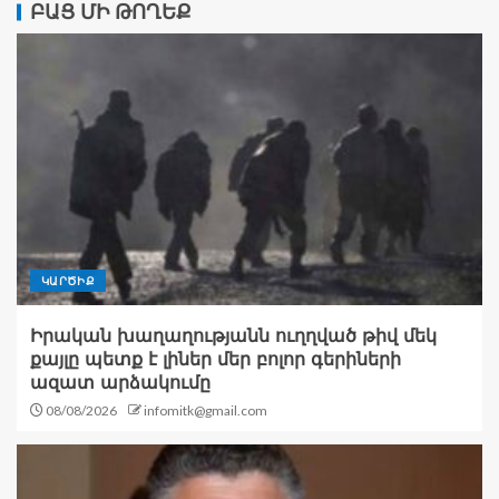
ԲԱՑ ՄԻ ԹՈՂԵՔ
ԿԱՐԾԻՔ
Իրական խաղաղությանն ուղղված թիվ մեկ
քայլը պետք է լիներ մեր բոլոր գերիների
ազատ արձակումը
08/08/2026
infomitk@gmail.com