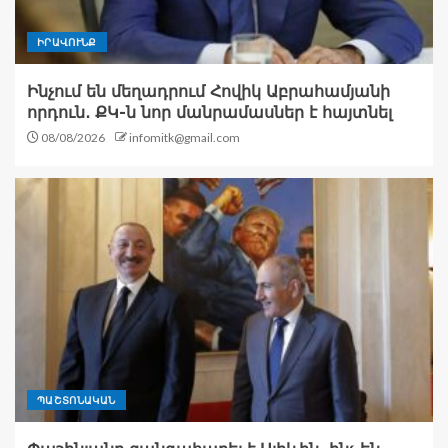
ԻՐԱՎՈՒՆՔ
Ինչում են մեղադրում Հովիկ Աբրահամյանի
որդուն․ ՔԿ-ն նոր մանրամասներ է հայտնել
08/08/2026
infomitk@gmail.com
ՊԱՇՏՈՆԱԿԱՆ