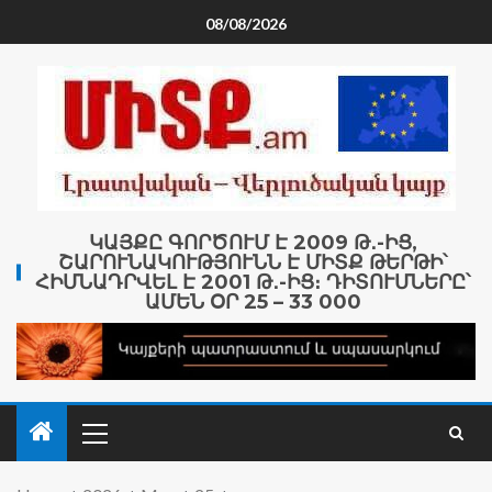
08/08/2026
ԿԱՅՔԸ ԳՈՐԾՈՒՄ Է 2009 Թ․-ԻՑ,
ՇԱՐՈՒՆԱԿՈՒԹՅՈՒՆՆ Է ՄԻՏՔ ԹԵՐԹԻ՝
ՀԻՄՆԱԴՐՎԵԼ Է 2001 Թ․-ԻՑ։ ԴԻՏՈՒՄՆԵՐԸ՝
ԱՄԵՆ ՕՐ 25 – 33 000