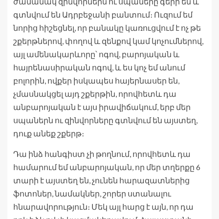
ժամանակ զինվորներն ու սպաները գերի են և
գտնվում են Ադրբեջանի բանտում։ Ուզում եմ
նորից հիշեցնել, որ բանակը կառուցվում է ոչ թե
շքերթներով, փողով և զենքով կամ կոչումներով,
այլ ամենակարևորը՝ ոգով, բարոյական և
հայրենասիրական ոգով, և ես կոչ եմ անում
բոլորին, ովքեր իսկապես հայերնասեր են,
չմասնակցել այդ շքերթին, որովհետև դա
անբարոյական է այս իրավիճակում, երբ մեր
սպաներն ու զինվորները գտնվում են այստեղ,
դուք անեք շքերթ։
Դա ինձ հանգիստ չի թողնում, որովհետև դա
համարում եմ անբարոյական, որ մեր տղերքը 6
տարի է այստեղ են, չունեն հարազատներից
ֆոտոներ, նամակներ, շորեր ստանալու
հնարավորություն։ Մեկ այլ հարց է այն, որ դա