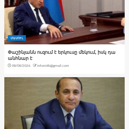
ՄԱՄՈՒԼ
Փաշինյանն ուզում է երկուսը մեկում, իսկ դա
անհնար է
08/08/2026
infomitk@gmail.com