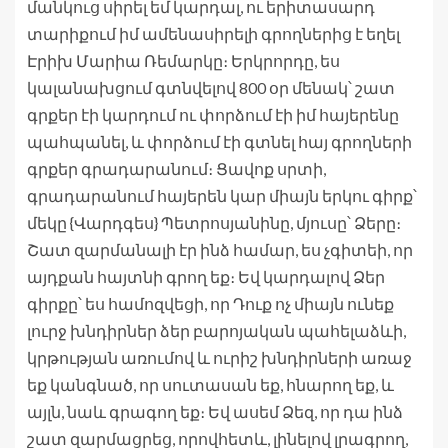
մանկուց սիրել եմ կարդալ, ու երիտասարդ
տարիքում իմ ամենասիրելի գրողներից է եղել
Էրիխ Մարիա Ռեմարկը։ Երկրորդը, ես
կալանախցում գտնվելով 800 օր մենակ՝ շատ
գրքեր էի կարդում ու փորձում էի իմ հայերենը
պահպանել, և փորձում էի գտնել հայ գրողների
գրքեր գրադարանում։ Ցավոք սրտի,
գրադարանում հայերեն կար միայն երկու գիրք՝
մեկը {Վարդգես} Պետրոսյանինը, մյուսը՝ Ձերը։
Շատ զարմանալի էր ինձ համար, ես չգիտեի, որ
այդքան հայտնի գրող եք։ Եվ կարդալով Ձեր
գիրքը՝ ես համոզվեցի, որ Դուք ոչ միայն ունեք
լուրջ խնդիրներ ձեր բարոյական պահելաձևի,
կրթության առումով և ուրիշ խնդիրների առաջ
եք կանգնած, որ սուտասան եք, հնարող եք, և
այլն, նաև գրագող եք։ Եվ ասեմ Ձեզ, որ դա ինձ
շատ զարմացրեց, որովհետև, լինելով լրագրող,