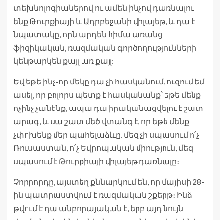
տեխնոլոգիաներով ու ամեն ինչով դառնալու
ենք Թուրքիայի և Ադրբեջանի վիլայեթ, և դա է
նպատակը, որն արդեն հիմա առանց
ֆիզիկական, ռազմական գործողությունների
կենթարկեն քայլ առ քայլ:
Եվ եթե ինչ-որ մեկը դա չի հասկանում, ուզում եմ
ասել, որ բոլորս պետք է հասկանանք՝ եթե մենք
ոչինչ չանենք, ապա դա իրականացվելու է շատ
արագ, և սա շատ մեծ վտանգ է, որ եթե մենք
չփոխենք մեր պահելաձևը, մեզ չի սպասում ո՛չ
Ռուսաստան, ո՛չ Եվրոպական միություն, մեզ
սպասում է Թուրքիայի վիլայեթ դառնալը։
Չորրորդը, այստեղ քննարկում են, որ մայիսի 28-
ին պատրաստվում է ռազմական շքերթ։ Ինձ
թվում է դա անբորայական է, երբ այդ նույն