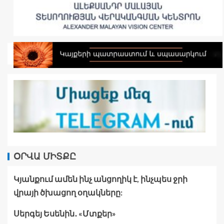
ՕՐՎԱ ՄԻՏՔԸ
Կյանքում ամեն ինչ անցողիկ է, ինչպես ջրի
վրայի ծխացող օղակները:
Սերգեյ Եսենին․ «Մտքեր»