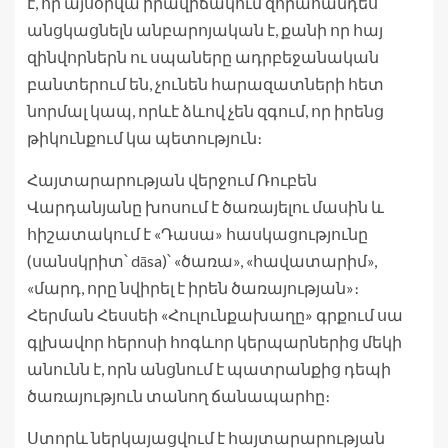
է, որ այսօրվա իրավիճակում զորահանդես
անցկացնելն անբարոյական է, քանի որ հայ
զինվորներն ու սպաները ադրբեջանական
բանտերում են, չունեն հարազատների հետ
նորմալ կապ, որևէ ձևով չեն զգում, որ իրենց
թիկունքում կա պետություն։
Հայտարարության վերջում Ռուբեն
Վարդանյանը խոսում է ծառայելու մասին և
հիշատակում է «Դասա» հասկացությունը
(սանսկրիտ՝ dāsa)՝ «ծառա», «հավատարիմ»,
«մարդ, որը նվիրել է իրեն ծառայության»։
Հերման Հեսսեի «Հուլունքախաղը» գրքում սա
գլխավոր հերոսի հոգևոր կերպարներից մեկի
անունն է, որն անցնում է պատրանքից դեպի
ծառայություն տանող ճանապարհը։
Ստորև ներկայացվում է հայտարարության