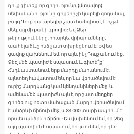
դուք գիտեք, որ գողությունը, {մտավոր}
սեփականությունը, գրքերը չի կարելի գողանալ,
բայց Դուք դա արեցիք շատ հանգիստ, և ոչ թե
մեկ, այլ մի քանի գրողից։ Եվ Ձեր
թերությունները, իհարկե, վրիպումները,
պահելաձևը ինձ շատ տխրեցնում է։ Եվ ես
ցավոք վախենում եմ, որ այն, ինչ Դուք անում եք,
Ձեզ մեծ պատիժ է սպասում, և գիտե՞ք՝
Հնդկաստանում, երբ մարդը մահանում է,
այնտեղ հավատում են, որ նա վերածնվում է
ուրիշ մարդկանց կամ կենդանիների մեջ, և
ամենամեծ պատիժն այն է, որ շատ մեղքեր
գործելուց հետո մահացած մարդը վերածնվում
է անձրևի ճիճուի մեջ, և 84,000 տարի ապրում է
որպես անձրևի ճիճու։ Ես վախենում եմ, որ Ձեզ
այդ պատիժն է սպասում, հույս ունեմ, որ դեռ