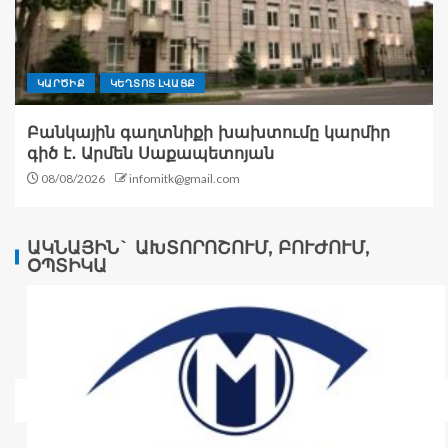
ԿԱՐԾԻՔ
ԿԵՂՏՈՏ ԼՎԱՑՔ
Բանկային գաղտնիքի խախտումը կարմիր
գիծ է․ Արմեն Սաքապետոյան
08/08/2026
infomitk@gmail.com
ԱԿՆԱՅԻՆ` ԱԽՏՈՐՈՇՈՒՄ, ԲՈՒԺՈՒՄ,
ՕՊՏԻԿԱ