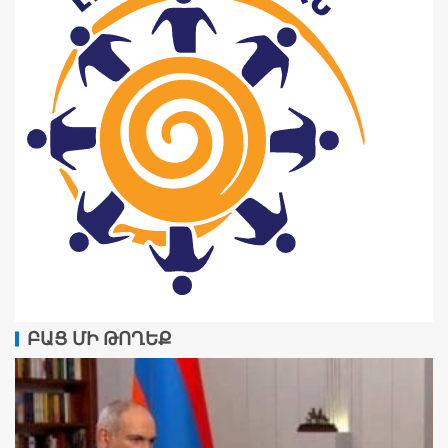
ԲԱՑ ՄԻ ԹՈՂԵՔ