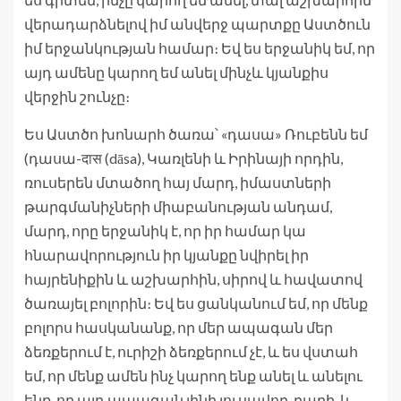
վերադարձնելով իմ անվերջ պարտքը Աստծուն
իմ երջանկության համար։ Եվ ես երջանիկ եմ, որ
այդ ամենը կարող եմ անել մինչև կյանքիս
վերջին շունչը։
Ես Աստծո խոնարհ ծառա՝ «դասա» Ռուբենն եմ
(դասա-दास (dāsa), Կառլենի և Իրինայի որդին,
ռուսերեն մտածող հայ մարդ, իմաստների
թարգմանիչների միաբանության անդամ,
մարդ, որը երջանիկ է, որ իր համար կա
հնարավորություն իր կյանքը նվիրել իր
հայրենիքին և աշխարհին, սիրով և հավատով
ծառայել բոլորին։ Եվ ես ցանկանում եմ, որ մենք
բոլորս հասկանանք, որ մեր ապագան մեր
ձեռքերում է, ուրիշի ձեռքերում չէ, և ես վստահ
եմ, որ մենք ամեն ինչ կարող ենք անել և անելու
ենք, որ այդ ապագան լինի լուսավոր, բարի, և