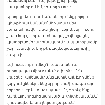
ժամանակ կա, որ այդպես չլինի, բայց
կասկածներ ունեմ, որ արդեն ուշ է։
Երրորդը, ես ուզում եմ ասել, որ մենք բոլորս
պետք է հասկանանք՝ մեր առաջ մեծ
մարտահրավեր է. սա ընտրությունների հարց
չէ, սա հարց է, որ պատերազմը չի վերջացել,
պատերազմը շարունակվում է, և պատերազմը
շարունակվում է ոչ թե ռազմական, այլ ուրիշ
ձևերով:
Եվ հիմա, երբ որ մեզ Ռուսաստանի և
Եվրոպական միության մեջ փորձում են
կռվեցնել, ամենավտանգավորն այն է, որ մենք
վերջում ընկնելու ենք երրորդ ուժի տակ, և այդ
երրորդ ուժը նստած սպասում է, թե ոնց ենք
դառնալու իրենից կախված՝ և՛ տնտեսական, և՛
նյութապես, և՛ տեղեկատվական, և՛