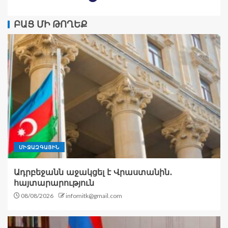
ԲԱՑ ՄԻ ԹՈՂԵՔ
ՄԻՋԱԶԳԱՅԻՆ
Ադրբեջանն աջակցել է Վրաստանին․
հայտարարություն
08/08/2026
infomitk@gmail.com