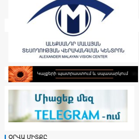
ՕՐՎԱ ՄԻՏՔԸ