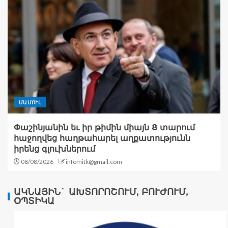
ՄԱՄՈՒԼ
Փաշինյանին եւ իր թիմին միայն 8 տարում
հաջողվեց հաղթահարել աղքատությունն
իրենց գլուխներում
08/08/2026
infomitk@gmail.com
ԱԿՆԱՅԻՆ` ԱԽՏՈՐՈՇՈՒՄ, ԲՈՒԺՈՒՄ,
ՕՊՏԻԿԱ