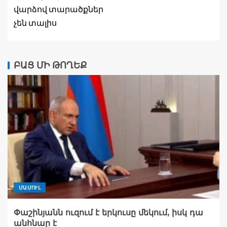
վարձով տարածքներ
չեն տալիս
ԲԱՑ ՄԻ ԹՈՂԵՔ
ՄԱՄՈՒԼ
Փաշինյանն ուզում է երկուսը մեկում, իսկ դա
անհնար է