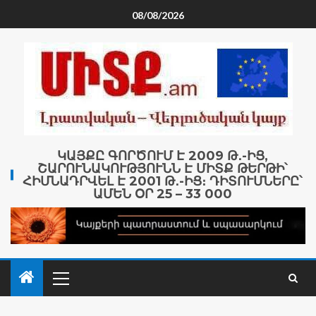
08/08/2026
ԿԱՅՔԸ ԳՈՐԾՈՒՄ Է 2009 Թ․-ԻՑ,
ՇԱՐՈՒՆԱԿՈՒԹՅՈՒՆՆ Է ՄԻՏՔ ԹԵՐԹԻ՝
ՀԻՄՆԱԴՐՎԵԼ Է 2001 Թ․-ԻՑ։ ԴԻՏՈՒՄՆԵՐԸ՝
ԱՄԵՆ ՕՐ 25 – 33 000