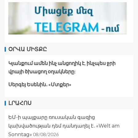
ՕՐՎԱ ՄԻՏՔԸ
Կյանքում ամեն ինչ անցողիկ է, ինչպես ջրի
վրայի ծխացող օղակները:
Սերգեյ Եսենին․ «Մտքեր»
ԼՐԱՀՈՍ
ԵՄ-ի պայքարը ռուսական գազից
կախվածության դեմ դանդաղել է․ «Welt am
08/08/2026
Sonntag»