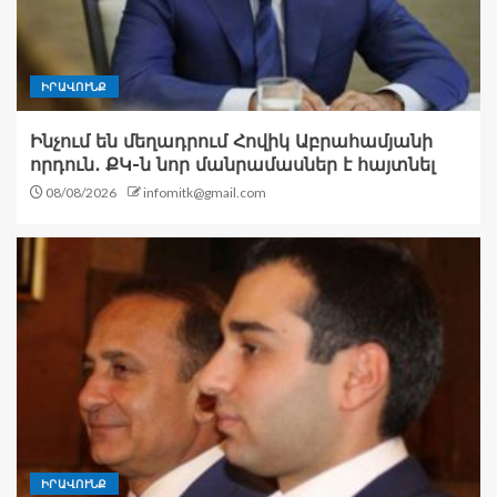
ԻՐԱՎՈՒՆՔ
Ինչում են մեղադրում Հովիկ Աբրահամյանի
որդուն․ ՔԿ-ն նոր մանրամասներ է հայտնել
08/08/2026
infomitk@gmail.com
ԻՐԱՎՈՒՆՔ