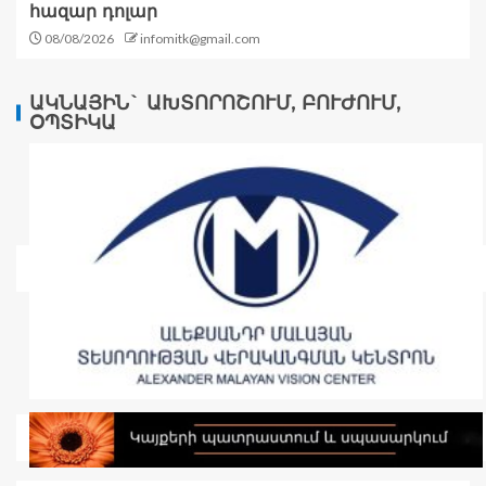
հազար դոլար
08/08/2026
infomitk@gmail.com
ԱԿՆԱՅԻՆ` ԱԽՏՈՐՈՇՈՒՄ, ԲՈՒԺՈՒՄ,
ՕՊՏԻԿԱ