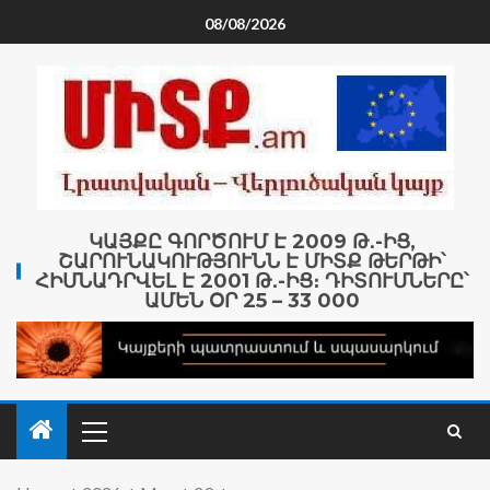
08/08/2026
ԿԱՅՔԸ ԳՈՐԾՈՒՄ Է 2009 Թ․-ԻՑ,
ՇԱՐՈՒՆԱԿՈՒԹՅՈՒՆՆ Է ՄԻՏՔ ԹԵՐԹԻ՝
ՀԻՄՆԱԴՐՎԵԼ Է 2001 Թ․-ԻՑ։ ԴԻՏՈՒՄՆԵՐԸ՝
ԱՄԵՆ ՕՐ 25 – 33 000