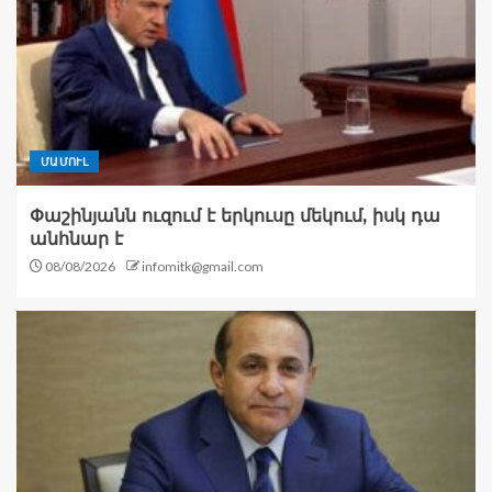
ՄԱՄՈՒԼ
Փաշինյանն ուզում է երկուսը մեկում, իսկ դա
անհնար է
08/08/2026
infomitk@gmail.com