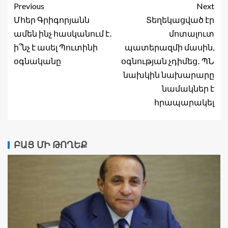
Previous
Next
Մհեր Գրիգորյանն
Տեղեկացված էր
ամեն ինչ հասկանում է․
մոտալուտ
ի՞նչ է ասել Պուտինի
պատերազմի մասին,
օգնականը
օգնության չդիմեց․ ՊՆ
նախկին նախարարը
նամակներ է
հրապարակել
ԲԱՑ ՄԻ ԹՈՂԵՔ