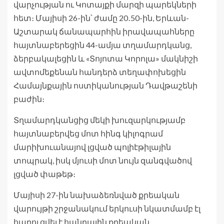
վարչության ու Կոտայքի մարզի պարեկների
հետ։ Մայիսի 26-ին՝ ժամը 20․50-ին, Երևան-
Աշտարակ ճանապարհին իրավապահները
հայտնաբերեցին 44-ամյա տղամարդկանց,
ձերբակալեցին և «Տոյոտա Կորոլա» մակնիշի
ավտոմեքենան հանդերձ տեղափոխեցին
Համայնքային ոստիկանության Դավթաշենի
բաժին։
Տղամարդկանցից մեկի խուզարկությամբ
հայտնաբերվեց մոտ հինգ կիլոգրամ
մարիխուանայով լցված պոլիէթիլային
տոպրակ, իսկ մյուսի մոտ նույն զանգվածով
լցված փաթեթ։
Մայիսի 27-ին նախաձեռնված քրեական
վարույթի շրջանակում երկուսի նկատմամբ էլ
հարուցվել է հանրային քրեական