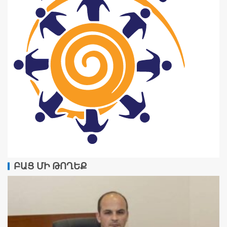
ԲԱՑ ՄԻ ԹՈՂԵՔ