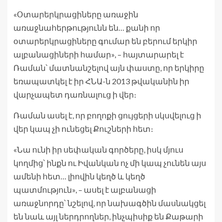
«Օտարերկրացիները առաջին
առաջնահերթությունն են… քանի որ
օտարերկրացիները գումար են բերում երկիր
ալբանացիների համար», – հայտարարել է
Ռաման՝ մատնանշելով այն փաստը, որ երկիրը
եռապատկել է իր ՀՆԱ-ն 2013 թվականին իր
վարչապետ դառնալուց ի վեր։
Ռաման ասել է, որ բողոքի ցույցերի սկսվելուց ի
վեր կապ չի ունեցել Քուշների հետ։
«Նա ունի իր սեփական գործերը, իսկ մյուս
կողմից՝ ինքն ու Իվանկան ոչ մի կապ չունեն այս
ամենի հետ… լիովին կեղծ և կեղծ
պատմություն», – ասել է ալբանացի
առաջնորդը՝ նշելով, որ նախագծին մասնակցել
են նաև այլ ներդրողներ, ինչպիսիք են Քաթարի