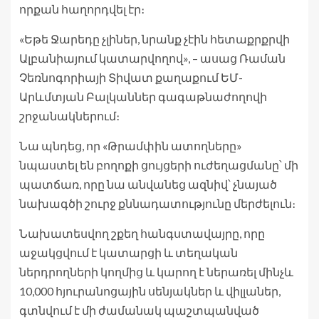
որքան հաղորդվել էր։
«Եթե Ջարեդը չլիներ, նրանք չէին հետաքրքրվի
Ալբանիայում կատարվողով», – ասաց Ռաման
Չեռնոգորիայի Տիվատ քաղաքում ԵՄ-
Արևմտյան Բալկաններ գագաթնաժողովի
շրջանակներում։
Նա պնդեց, որ «Թրամփին ատողները»
նպաստել են բողոքի ցույցերի ուժեղացմանը՝ մի
պատճառ, որը նա անվանեց ազնիվ՝ չնայած
նախագծի շուրջ քննադատությունը մերժելուն։
Նախատեսվող շքեղ հանգստավայրը, որը
աջակցվում է կատարցի և տեղական
ներդրողների կողմից և կարող է ներառել մինչև
10,000 հյուրանոցային սենյակներ և վիլլաներ,
գտնվում է մի ժամանակ պաշտպանված