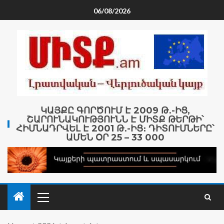
06/08/2026
ԿԱՅՔԸ ԳՈՐԾՈՒՄ Է 2009 Թ․-ԻՑ,
ՇԱՐՈՒՆԱԿՈՒԹՅՈՒՆՆ Է ՄԻՏՔ ԹԵՐԹԻ՝
ՀԻՄՆԱԴՐՎԵԼ Է 2001 Թ․-ԻՑ։ ԴԻՏՈՒՄՆԵՐԸ՝
ԱՄԵՆ ՕՐ 25 – 33 000