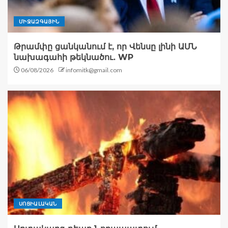
ՄԻՋԱԶԳԱՅԻՆ
Թրամփը ցանկանում է, որ Վենսը լինի ԱՄՆ
նախագահի թեկնածու․ WP
06/08/2026
infomitk@gmail.com
ՍՈՑԻԱԼԱԿԱՆ