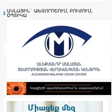
ԱԿՆԱՅԻՆ` ԱԽՏՈՐՈՇՈՒՄ, ԲՈՒԺՈՒՄ,
ՕՊՏԻԿԱ