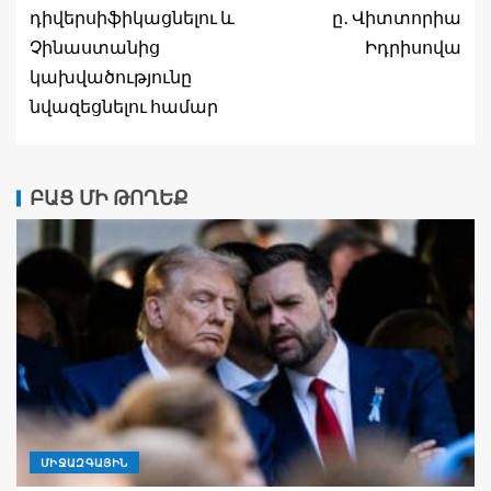
դիվերսիֆիկացնելու և
ը․ Վիտտորիա
Չինաստանից
Իդրիսովա
կախվածությունը
նվազեցնելու համար
ԲԱՑ ՄԻ ԹՈՂԵՔ
ՄԻՋԱԶԳԱՅԻՆ