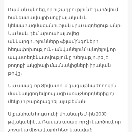
Ռաման պնդեց, որ ուշադրություն է դարձվում
հանգստավայրի սոցիալական և
կենսաբազմազանության վրա ազդեցությանը։
Նա նաև դեմ արտահայտվեց
անկարգությունները «ֆլամինգոների
հեղափոխություն» անվանելուն՝ պնդելով, որ
ապատեղեկատվությունը խեղաթյուրել է
բողոքի ակցիայի մասնակիցների իրական
թիվը։
Նա ասաց, որ Տիվատում գագաթնաժողովին
մասնակցող եվրոպացի առաջնորդներից ոչ
մեկը չի բարձրացրել այս թեման։
Ալբանիան հույս ունի միանալ ԵՄ-ին 2030
թվականին, և Ռաման ասաց, որ չի կարծում, որ
շրջակա միջավայրի հետ կապված