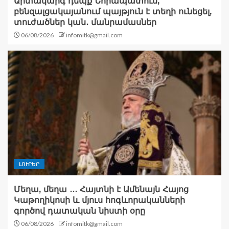
Արտակարգ դեպք Նորապատում,
բենզալցակայանում պայթյուն է տեղի ունեցել,
տուժածներ կան․ մանրամասներ
06/08/2026
infomitk@gmail.com
ԼՈՒՐԵՐ
Մեղա, մեղա ․․․ Հայտնի է Ամենայն Հայոց
Կաթողիկոսի և մյուս հոգևորականների
գործով դատական նիստի օրը
06/08/2026
infomitk@gmail.com