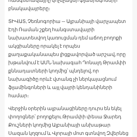
բնակավայրերը։
ՏԻՎԱՏ, Չեռնոգորիա — Ալբանիայի վարչապետ
Էդի Ռաման շքեղ հանգստավայրի
նախատեսվող կառուցման դեմ աճող բողոքի
ակցիաները որակել է որպես
քաղաքականապես լիցքավորված արշավ, որը
խթանվում է ԱՄՆ նախագահ Դոնալդ Թրամփի
քննադատների կողմից՝ պնդելով, որ
նախագիծը որևէ վտանգ չի ներկայացնում
ֆլամինգոների և այլ վայրի կենդանիների
համար։
Վերջին օրերին ալբանացիները դուրս են եկել
փողոցներ՝ բողոքելու Թրամփի փեսա Ջարեդ
Քուշների կողմից Ալբանիայի անխաթար
Սազան կղզում և Վլորայի մոտ գտնվող Զվերնեց