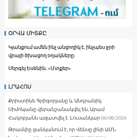
ՕՐՎԱ ՄԻՏՔԸ
Կյանքում ամեն ինչ անցողիկ է, ինչպես ջրի
վրայի ծխացող օղակները:
Սերգեյ Եսենին․ «Մտքեր»
ԼՐԱՀՈՍ
Քրիստինե Գրիգորյանը և Անդրանիկ
Սիմոնյանը վերանշանակվել են, Արամ
06/08/2026
Հակոբյանն ազատվել է. Լուսանկար
Թրամփը ցանկանում է, որ Վենսը լինի ԱՄՆ