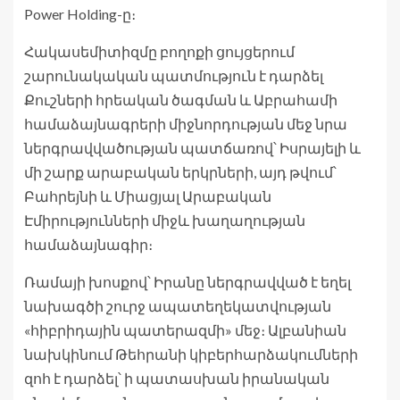
Power Holding-ը։
Հակասեմիտիզմը բողոքի ցույցերում
շարունակական պատմություն է դարձել
Քուշների հրեական ծագման և Աբրահամի
համաձայնագրերի միջնորդության մեջ նրա
ներգրավվածության պատճառով՝ Իսրայելի և
մի շարք արաբական երկրների, այդ թվում՝
Բահրեյնի և Միացյալ Արաբական
Էմիրությունների միջև խաղաղության
համաձայնագիր։
Ռամայի խոսքով՝ Իրանը ներգրավված է եղել
նախագծի շուրջ ապատեղեկատվության
«հիբրիդային պատերազմի» մեջ։ Ալբանիան
նախկինում Թեհրանի կիբերհարձակումների
զոհ է դարձել՝ ի պատասխան իրանական