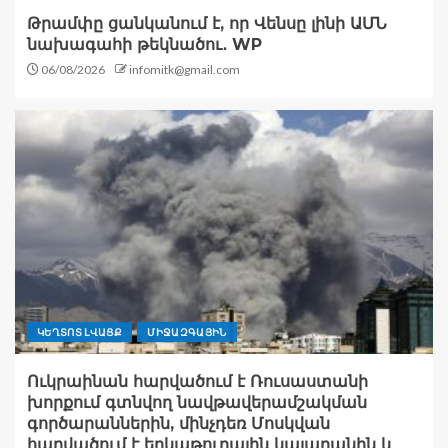
Թրամփը ցանկանում է, որ Վենսը լինի ԱՄՆ
նախագահի թեկնածու․ WP
06/08/2026
infomitk@gmail.com
ԿԵՂՏՈՏ ԼՎԱՑՔ
ՄԻՋԱԶԳԱՅԻՆ
Ուկրաինան հարվածում է Ռուսաստանի
խորքում գտնվող նավթավերամշակման
գործարաններին, մինչդեռ Մոսկվան
հարվածում է երկաթուղային կայարանին և