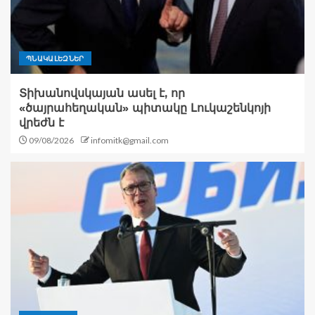
ՊՆԱԿԱԼԵԶՆԵՐ
Տիխանովսկայան ասել է, որ
«ծայրահեղական» պիտակը Լուկաշենկոյի
վրեժն է
09/08/2026
infomitk@gmail.com