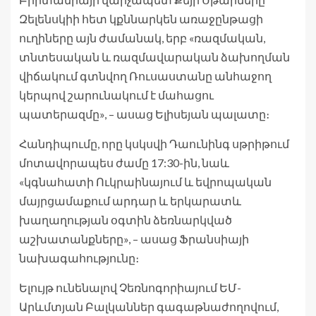
Զելենսկիի հետ կքննարկեն առաջընթացի
ուղիները այն ժամանակ, երբ «ռազմական,
տնտեսական և ռազմավարական ձախողման
վիճակում գտնվող Ռուսաստանը անհաջող
կերպով շարունակում է մահացու
պատերազմը», – ասաց Ելիսեյան պալատը։
Հանդիպումը, որը կսկսվի Դաունինգ սթրիթում
մոտավորապես ժամը 17:30-ին, նաև
«կգնահատի Ուկրաինայում և եվրոպական
մայրցամաքում արդար և երկարատև
խաղաղության օգտին ձեռնարկված
աշխատանքները», – ասաց Ֆրանսիայի
նախագահությունը։
Ելույթ ունենալով Չեռնոգորիայում ԵՄ-
Արևմտյան Բալկաններ գագաթնաժողովում,