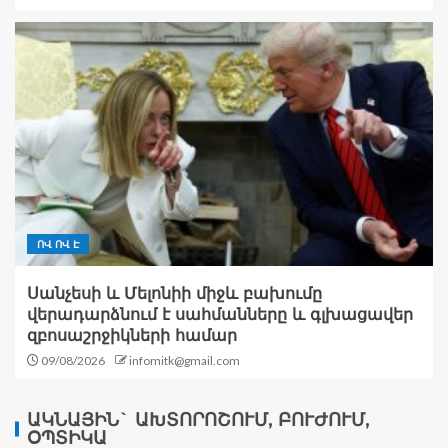
ՈՎ ՈՎ Է
Սանչեսի և Մելոնիի միջև բախումը
վերադարձնում է սահմանները և գլխացավեր
զբոսաշրջիկների համար
09/08/2026
infomitk@gmail.com
ԱԿՆԱՅԻՆ` ԱԽՏՈՐՈՇՈՒՄ, ԲՈՒԺՈՒՄ,
ՕՊՏԻԿԱ