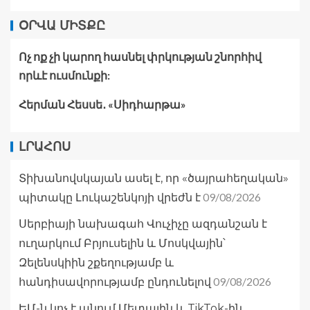
ՕՐՎԱ ՄԻՏՔԸ
Ոչ ոք չի կարող հասնել փրկության շնորհիվ
որևէ ուսմունքի:
Հերման Հեսսե․ «Սիդհարթա»
ԼՐԱՀՈՍ
Տիխանովսկայան ասել է, որ «ծայրահեղական»
09/08/2026
պիտակը Լուկաշենկոյի վրեժն է
Սերբիայի նախագահ Վուչիչը ազդանշան է
ուղարկում Բրյուսելին և Մոսկվային՝
Զելենսկիին շքեղությամբ և
09/08/2026
հանդիսավորությամբ ընդունելով
ԵՄ-ն կոչ է անում Մետային և TikTok-ին