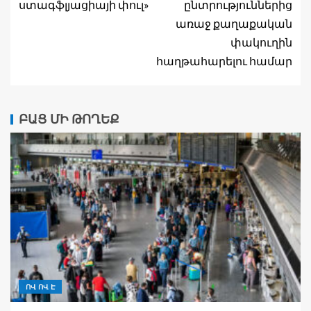
ստագֆլյացիայի փուլ»
ընտրություններից
առաջ քաղաքական
փակուղին
հաղթահարելու համար
ԲԱՑ ՄԻ ԹՈՂԵՔ
ՈՎ ՈՎ Է