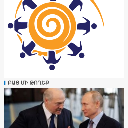
ԲԱՑ ՄԻ ԹՈՂԵՔ