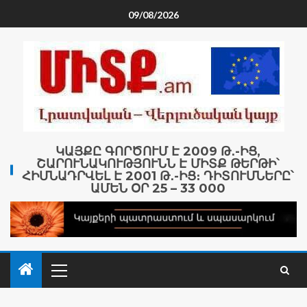
09/08/2026
ԿԱՅՔԸ ԳՈՐԾՈՒՄ Է 2009 Թ․-ԻՑ,
ՇԱՐՈՒՆԱԿՈՒԹՅՈՒՆՆ Է ՄԻՏՔ ԹԵՐԹԻ՝
ՀԻՄՆԱԴՐՎԵԼ Է 2001 Թ․-ԻՑ։ ԴԻՏՈՒՄՆԵՐԸ՝
ԱՄԵՆ ՕՐ 25 – 33 000