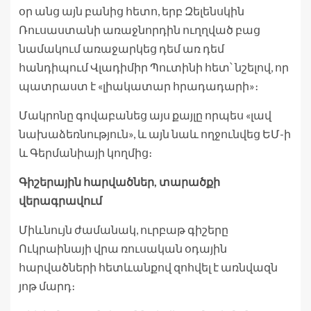
օր անց այն բանից հետո, երբ Զելենսկին
Ռուսաստանի առաջնորդին ուղղված բաց
նամակում առաջարկեց դեմ առ դեմ
հանդիպում Վլադիմիր Պուտինի հետ՝ նշելով, որ
պատրաստ է «լիակատար հրադադարի»։
Մակրոնը գովաբանեց այս քայլը որպես «լավ
նախաձեռնություն», և այն նաև ողջունվեց ԵՄ-ի
և Գերմանիայի կողմից։
Գիշերային հարվածներ, տարածքի
վերագրավում
Միևնույն ժամանակ, ուրբաթ գիշերը
Ուկրաինայի վրա ռուսական օդային
հարվածների հետևանքով զոհվել է առնվազն
յոթ մարդ։