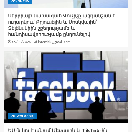
ՀՐԱՊԱՐԱԿ
Սերբիայի նախագահ Վուչիչը ազդանշան է
ուղարկում Բրյուսելին և Մոսկվային՝
Զելենսկիին շքեղությամբ և
հանդիսավորությամբ ընդունելով
09/08/2026
infomitk@gmail.com
ՀԱՆՐՈՒԹՅՈՒՆ
ԵՄ-ն կոչ է անում Մետային և TikTok-ին