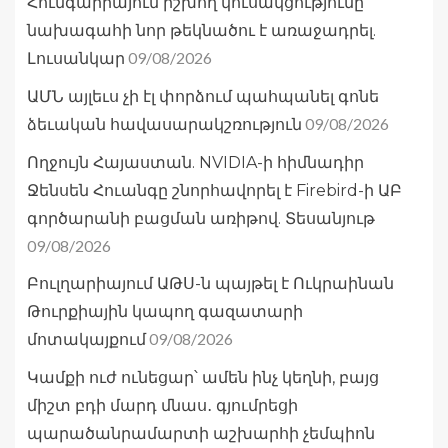
Հունգարիայում իշխող կուսակցությունը
նախագահի նոր թեկնածու է առաջադրել.
09/08/2026
Լուսանկար
ԱՄՆ այլեւս չի էլ փորձում պահպանել գոնե
09/08/2026
ձեւական հավասարակշռություն
Ողջույն Հայաստան. NVIDIA-ի հիմնադիր
Ջենսեն Հուանգը շնորհավորել է Firebird-ի ԱԲ
գործարանի բացման առիթով. Տեսանյութ
09/08/2026
Բուլղարիայում ԱԹՍ-ն պայթել է Ուկրաինան
Թուրքիային կապող գազատարի
09/08/2026
մոտակայքում
Կամքի ուժ ունեցար՝ ամեն ինչ կեղնի, բայց
միշտ բդի մարդ մնաս․ գյումրեցի
պարածանրամարտի աշխարհի չեմպիոն