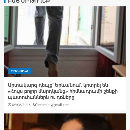
ԲԱՑ ՄԻ ԹՈՂԵՔ
ԻՐԱՎՈՒՆՔ
Արտակարգ դեպք՝ Երևանում․ կոտրել են
«Հույս բոլոր մարդկանց» հիմնադրամի շենքի
պատուհաններն ու դռները
09/08/2026
infomitk@gmail.com