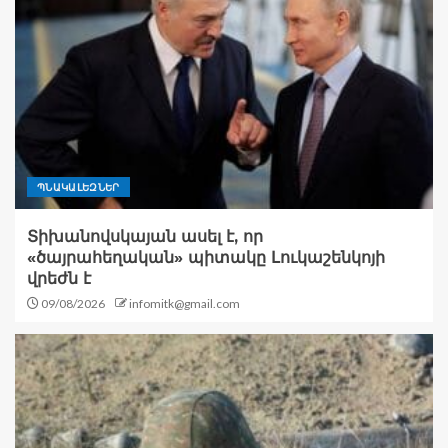
ՊՆԱԿԱԼԵԶՆԵՐ
Տիխանովսկայան ասել է, որ
«ծայրահեղական» պիտակը Լուկաշենկոյի
վրեժն է
09/08/2026
infomitk@gmail.com