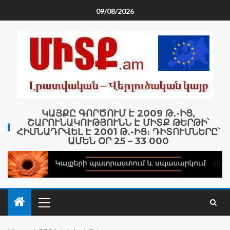
09/08/2026
ԿԱՅՔԸ ԳՈՐԾՈՒՄ Է 2009 Թ․-ԻՑ,
ՇԱՐՈՒՆԱԿՈՒԹՅՈՒՆՆ Է ՄԻՏՔ ԹԵՐԹԻ՝
ՀԻՄՆԱԴՐՎԵԼ Է 2001 Թ․-ԻՑ։ ԴԻՏՈՒՄՆԵՐԸ՝
ԱՄԵՆ ՕՐ 25 – 33 000