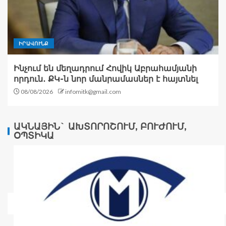
ԻՐԱՎՈՒՆՔ
Ինչում են մեղադրում Հովիկ Աբրահամյանի
որդուն․ ՔԿ-ն նոր մանրամասներ է հայտնել
08/08/2026
infomitk@gmail.com
ԱԿՆԱՅԻՆ` ԱԽՏՈՐՈՇՈՒՄ, ԲՈՒԺՈՒՄ,
ՕՊՏԻԿԱ