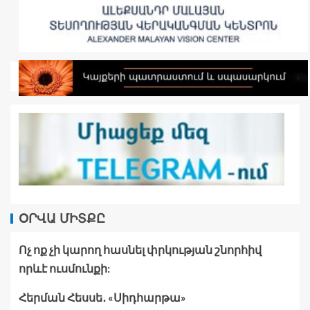
ՕՐՎԱ ՄԻՏՔԸ
Ոչ ոք չի կարող հասնել փրկության շնորհիվ
որևէ ուսմունքի:
Հերման Հեսսե․ «Սիդհարթա»