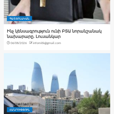
ՊԱՇՏՈՆԱԿԱՆ
Ինչ կենսագրություն ունի ԲՏԱ նորանշանակ
նախարարը. Լուսանկար
06/08/2026
infomitk@gmail.com
ՀԱՆՐՈՒԹՅՈՒՆ