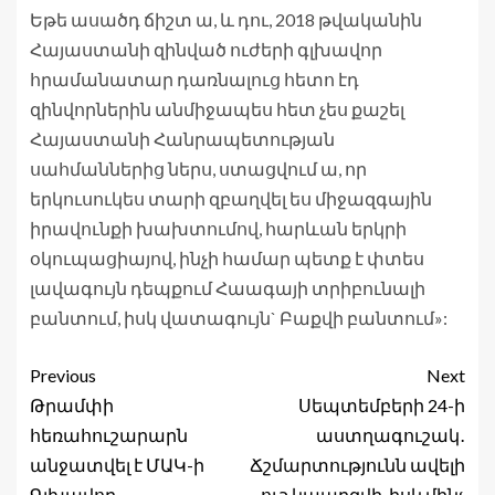
Եթե ասածդ ճիշտ ա, և դու, 2018 թվականին
Հայաստանի զինված ուժերի գլխավոր
հրամանատար դառնալուց հետո էդ
զինվորներին անմիջապես հետ չես քաշել
Հայաստանի Հանրապետության
սահմաններից ներս, ստացվում ա, որ
երկուսուկես տարի զբաղվել ես միջազգային
իրավունքի խախտումով, հարևան երկրի
օկուպացիայով, ինչի համար պետք է փտես
լավագույն դեպքում Հաագայի տրիբունալի
բանտում, իսկ վատագույն` Բաքվի բանտում»:
Previous
Next
Թրամփի
Սեպտեմբերի 24-ի
հեռահուշարարն
աստղագուշակ․
անջատվել է ՄԱԿ-ի
Ճշմարտությունն ավելի
Գլխավոր
ուշ կպարզվի, իսկ մինչ