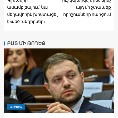
ասամբլեայում. նա
այդ մի շտապեք
մեղավորին խոստացել
որոշումների հարցում
է «մեծ խնդիրներ»
ԲԱՑ ՄԻ ԹՈՂԵՔ
ԿԱՐԾԻՔ