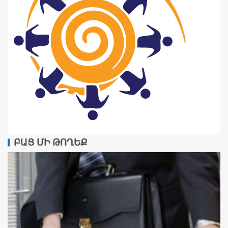
ԲԱՑ ՄԻ ԹՈՂԵՔ