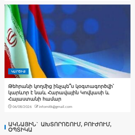
ԿԱՐԾԻՔ
Թեհրանի կողմից ինչպե՞ս կօգտագործվի՝
կարևոր է նաև Հարավային Կովկասի և
Հայաստանի համար
06/08/2026
infomitk@gmail.com
ԱԿՆԱՅԻՆ` ԱԽՏՈՐՈՇՈՒՄ, ԲՈՒԺՈՒՄ,
ՕՊՏԻԿԱ