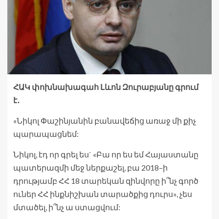
ՀԱԿ փոխնախագահ Լևոն Զուրաբյանը գրում
է․
«Նիկոլ Փաշինյանին բանավեճից առաջ մի քիչ
պարապացնեմ:
Նիկոլ, էդ որ գրել ես` «Բա որ ես եմ Հայաստանը
պատերազմի մեջ ներքաշել, բա 2018–ի
դրությամբ ՀՀ 18 տարեկան զինվորը ի՞նչ գործ
ուներ ՀՀ ինքնիշխան տարածքից դուրս», չես
մտածել, ի՞նչ ա ստացվում: