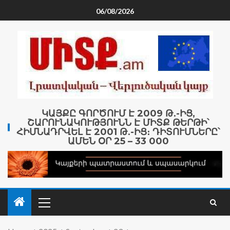
06/08/2026
ԿԱՅՔԸ ԳՈՐԾՈՒՄ Է 2009 Թ․-ԻՑ,
ՇԱՐՈՒՆԱԿՈՒԹՅՈՒՆՆ Է ՄԻՏՔ ԹԵՐԹԻ՝
ՀԻՄՆԱԴՐՎԵԼ Է 2001 Թ․-ԻՑ։ ԴԻՏՈՒՄՆԵՐԸ՝
ԱՄԵՆ ՕՐ 25 – 33 000