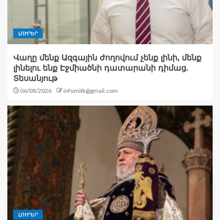
ԼՈՒՐԵՐ
Վաղը մենք Ազգային ժողովում չենք լինի, մենք
լինելու ենք Էջմիածնի դատարանի դիմաց.
Տեսանյութ
06/08/2026
infomitk@gmail.com
ԼՈՒՐԵՐ