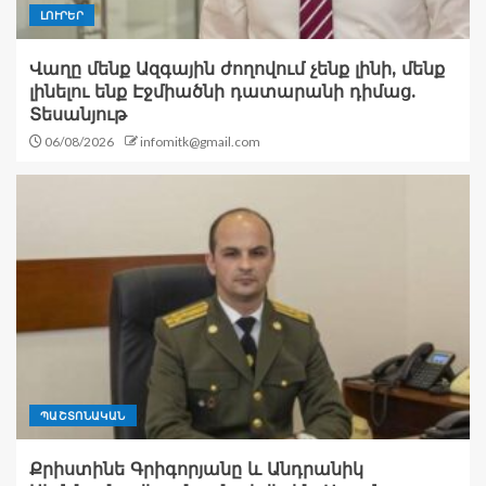
ԼՈՒՐԵՐ
Վաղը մենք Ազգային ժողովում չենք լինի, մենք
լինելու ենք Էջմիածնի դատարանի դիմաց.
Տեսանյութ
06/08/2026
infomitk@gmail.com
ՊԱՇՏՈՆԱԿԱՆ
Քրիստինե Գրիգորյանը և Անդրանիկ