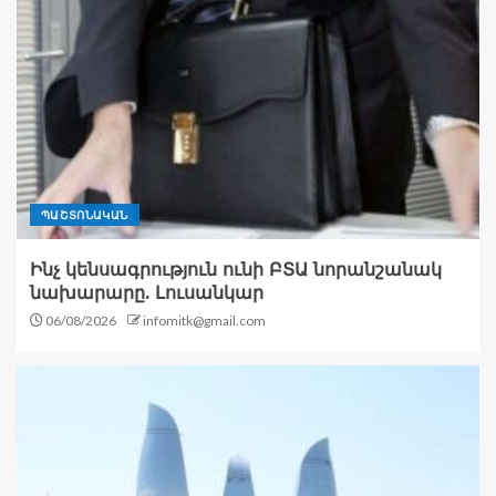
ՊԱՇՏՈՆԱԿԱՆ
Ինչ կենսագրություն ունի ԲՏԱ նորանշանակ
նախարարը. Լուսանկար
06/08/2026
infomitk@gmail.com