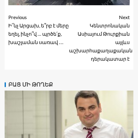
Previous
Next
Ի՜նչ Արցախ, ե՞րբ է մերը
Կենտրոնական
եղել, ինչո՞վ … պրծե՛ք,
Ասիայում Թուրքիան
խաշլաման սառավ ․․․
այլևս
աշխարհաքաղաքական
դերակատար է
ԲԱՑ ՄԻ ԹՈՂԵՔ