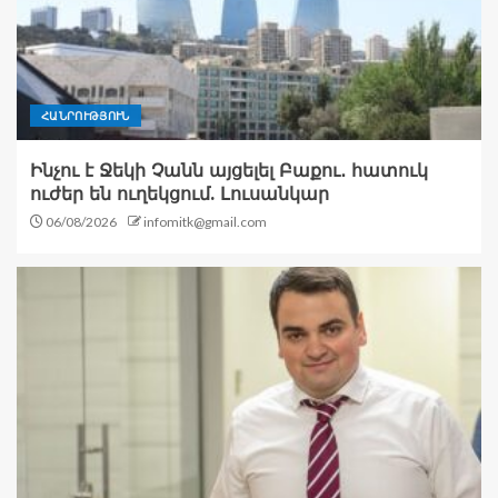
ՀԱՆՐՈՒԹՅՈՒՆ
Ինչու է Ջեկի Չանն այցելել Բաքու․ հատուկ
ուժեր են ուղեկցում. Լուսանկար
06/08/2026
infomitk@gmail.com