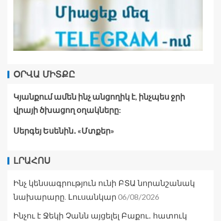
ՕՐՎԱ ՄԻՏՔԸ
Կյանքում ամեն ինչ անցողիկ է, ինչպես ջրի
վրայի ծխացող օղակները:
Սերգեյ Եսենին․ «Մտքեր»
ԼՐԱՀՈՍ
Ինչ կենսագրություն ունի ԲՏԱ նորանշանակ
06/08/2026
նախարարը. Լուսանկար
Ինչու է Ջեկի Չանն այցելել Բաքու․ հատուկ