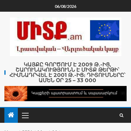
06/08/2026
ԿԱՅՔԸ ԳՈՐԾՈՒՄ Է 2009 Թ․-ԻՑ,
ՇԱՐՈՒՆԱԿՈՒԹՅՈՒՆՆ Է ՄԻՏՔ ԹԵՐԹԻ՝
ՀԻՄՆԱԴՐՎԵԼ Է 2001 Թ․-ԻՑ։ ԴԻՏՈՒՄՆԵՐԸ՝
ԱՄԵՆ ՕՐ 25 – 33 000