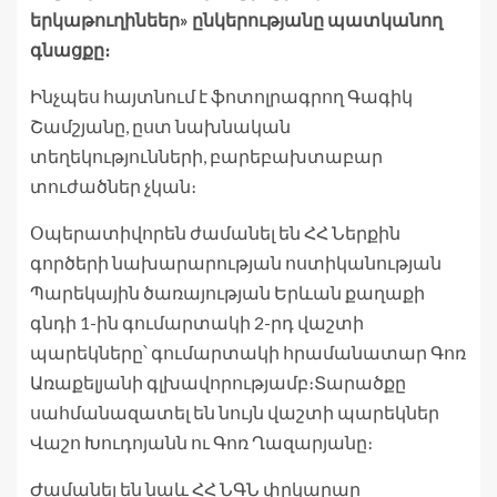
երկաթուղինեեր» ընկերությանը պատկանող
գնացքը։
Ինչպես հայտնում է ֆոտոլրագրող Գագիկ
Շամշյանը, ըստ նախնական
տեղեկությունների, բարեբախտաբար
տուժածներ չկան։
Օպերատիվորեն ժամանել են ՀՀ Ներքին
գործերի նախարարության ոստիկանության
Պարեկային ծառայության Երևան քաղաքի
գնդի 1-ին գումարտակի 2-րդ վաշտի
պարեկները՝ գումարտակի հրամանատար Գոռ
Առաքելյանի գլխավորությամբ։Տարածքը
սահմանազատել են նույն վաշտի պարեկներ
Վաշո Խուդոյանն ու Գոռ Ղազարյանը։
Ժամանել են նաև ՀՀ ՆԳՆ փրկարար