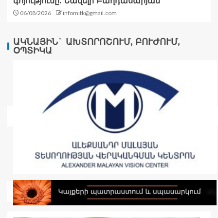
գոյությունը. Նազելի Բաղդասարյան
06/08/2026
infomitk@gmail.com
ԱԿՆԱՅԻՆ` ԱԽՏՈՐՈՇՈՒՄ, ԲՈՒԺՈՒՄ,
ՕՊՏԻԿԱ