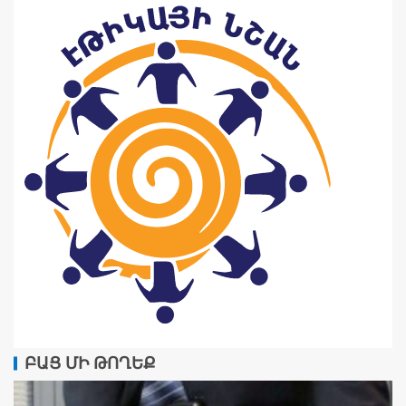
ԲԱՑ ՄԻ ԹՈՂԵՔ