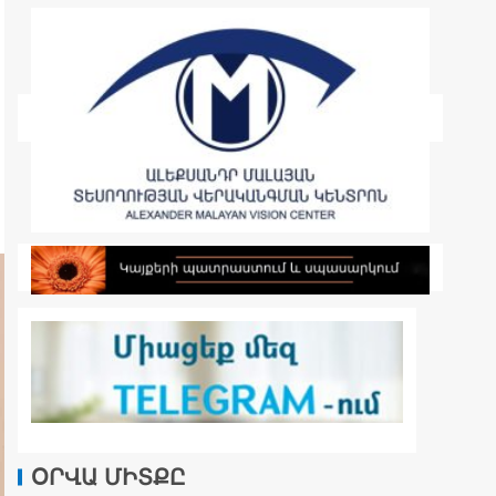
ՕՐՎԱ ՄԻՏՔԸ