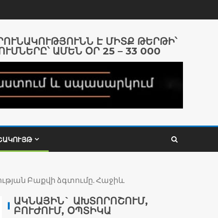
ԱՐՈՒՆԱԿՈՒԹՅՈՒՆՆ Է ՄԻՏՔ ԹԵՐԹԻ՝
ՈՒՄՆԵՐԸ՝ ԱՄԵՆ ՕՐ 25 – 33 000
ՇԱԿՈՒՅԹ
ւթյան Բաքվի ձգտումը. Հաջիև
ԱԿՆԱՅԻՆ` ԱԽՏՈՐՈՇՈՒՄ,
ԲՈՒԺՈՒՄ, ՕՊՏԻԿԱ