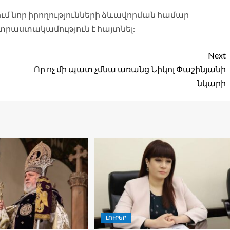
ւմ նոր իրողությունների ձևավորման համար
աստակամություն է հայտնել:
Next
Որ ոչ մի պատ չմնա առանց Նիկոլ Փաշինյանի
նկարի
ԼՈՒՐԵՐ