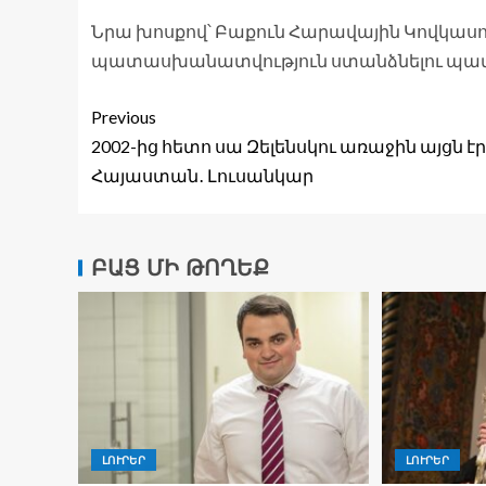
Նրա խոսքով՝ Բաքուն Հարավային Կովկասո
պատասխանատվություն ստանձնելու պատր
Previous
2002-ից հետո սա Զելենսկու առաջին այցն էր
Հայաստան․ Լուսանկար
ԲԱՑ ՄԻ ԹՈՂԵՔ
ԼՈՒՐԵՐ
ԼՈՒՐԵՐ