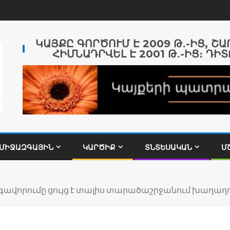
ԿԱՅՔԸ ԳՈՐԾՈՒՄ Է 2009 Թ․-ԻՑ, Շ
ՀԻՄՆԱԴՐՎԵԼ Է 2001 Թ․-ԻՑ։ ԴԻՏ
ՄԻՋԱԶԳԱՅԻՆ
ԿԱՐԾԻՔ
ՏՆՏԵՍԱԿԱՆ
Մ
ավորումը ցույց է տալիս տարածաշրջանում խաղաղո