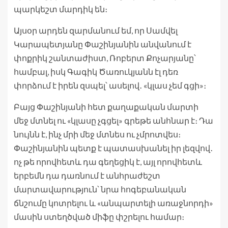
պարկեշտ մարդիկ են։
Այսօր արդեն զարմանում եմ, որ Սամվել
Կարապետյանը Փաշինյանին անվանում է
փոքրիկ շանտաժիստ, Ռոբերտ Քոչարյանը՝
համբալ, իսկ Գագիկ Ծառուկյանն էլ դեռ
փորձում է իրեն զսպել՝ ասելով․ «կլաս չեմ գցի»։
Բայց Փաշինյանի հետ քաղաքական մարտի
մեջ մտնել ու «կլասը չգցել» գրեթե անհնար է։ Դա
նույնն է, ինչ մրի մեջ մտնես ու չմրոտվես։
Փաշինյանին պետք է պատասխանել իր լեզվով․
ոչ թե որովհետև դա գեղեցիկ է, այլ որովհետև
երբեմն դա դառնում է անհրաժեշտ
մարտավարություն՝ նրա հոգեբանական
ճնշումը կոտրելու և «անպարտելի առաջնորդի»
մասին ստեղծված միֆը փշրելու համար։