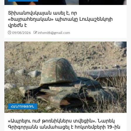
Տիխանովսկայան ասել է, որ
«ծայրահեղական» պիտակը Լուկաշենկոյի
վրեժն է
09/08/2026
infomitk@gmail.com
ՀԱՆՐՈՒԹՅՈՒՆ
«Ապրելու ուժ թոռնիկներս տվեցին». Նարեկ
Գրիգորյանն անմահացել է հոկտեմբերի 19-ին