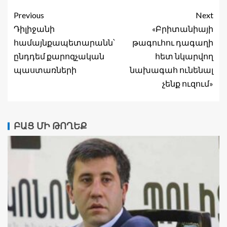
Previous
Next
Դիլիջանի
«Բրիտանիայի
համայնքապետարանն՝
թագուհու դագաղի
ընդդեմ քարոզչական
հետ նկարվող
պաստառների
նախագահ ունենալ
չենք ուզում»
ԲԱՑ ՄԻ ԹՈՂԵՔ