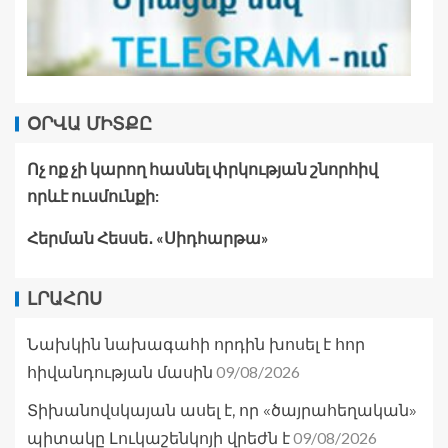
ՕՐՎԱ ՄԻՏՔԸ
Ոչ ոք չի կարող հասնել փրկության շնորհիվ
որևէ ուսմունքի:
Հերման Հեսսե․ «Սիդհարթա»
ԼՐԱՀՈՍ
Նախկին նախագահի որդին խոսել է հոր
09/08/2026
հիվանդության մասին
Տիխանովսկայան ասել է, որ «ծայրահեղական»
09/08/2026
պիտակը Լուկաշենկոյի վրեժն է