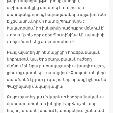
թարս նայողին, թթու խոսք ասողին,
աշխատանքից ազատել է տալիս այն
մարդկանց, որոնց հարազատներն այլախոհ են։
Էլ չեմ ասում, որ մի հատ էլ Պուտինին է
հակադրվում, իր իսկ թիմը հաճույքից մռնչում է՝
«տեսա՞ք ինչ օրը գցեց Պուտինին»։ Ա՜յ այսպիսի
«առյուծ» ունենք Հայաստանում։
Բայց այստեղ մի հետաքրքիր հոգեբանական
նրբություն կա։ Երբ քաղաքական ուժերը
մտնում են նրա բառապաշարի ու խաղի դաշտ,
լրիվ այլ պատկեր է ստացվում։ Չնայած, անկեղծ
ասած, ինձ էլ դուր չի գալիս, երբ նրանք իջնում են
Փաշինյանի մակարդակին։
Բայց այստեղ կա մի կարևոր հոգեբանական ու
մարտավարական խնդիր։ Երբ Փաշինյանը
հայհոյախառն խոսում է, ահաբեկում, շանտաժ