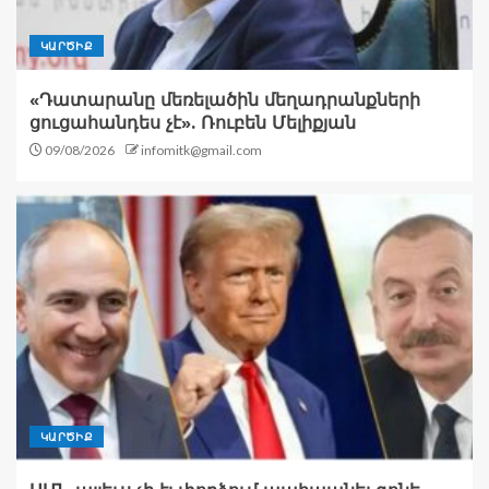
ԿԱՐԾԻՔ
«Դատարանը մեռելածին մեղադրանքների
ցուցահանդես չէ». Ռուբեն Մելիքյան
09/08/2026
infomitk@gmail.com
ԿԱՐԾԻՔ