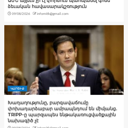
ԱՄՆ այլեւս չի էլ փորձում պահպանել գոնե
ձեւական հավասարակշռություն
09/08/2026
infomitk@gmail.com
ԿԱՐԾԻՔ
Խաղաղությունը, բարգավաճումը
փոխադարձաբար ամրապնդում են միմյանց․
TRIPP-ը պարզապես ենթակառուցվածքային
նախագիծ չէ
09/08/2026
infomitk@gmail.com