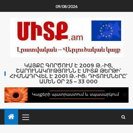
09/08/2026
ԿԱՅՔԸ ԳՈՐԾՈՒՄ Է 2009 Թ․-ԻՑ,
ՇԱՐՈՒՆԱԿՈՒԹՅՈՒՆՆ Է ՄԻՏՔ ԹԵՐԹԻ՝
ՀԻՄՆԱԴՐՎԵԼ Է 2001 Թ․-ԻՑ։ ԴԻՏՈՒՄՆԵՐԸ՝
ԱՄԵՆ ՕՐ 25 – 33 000