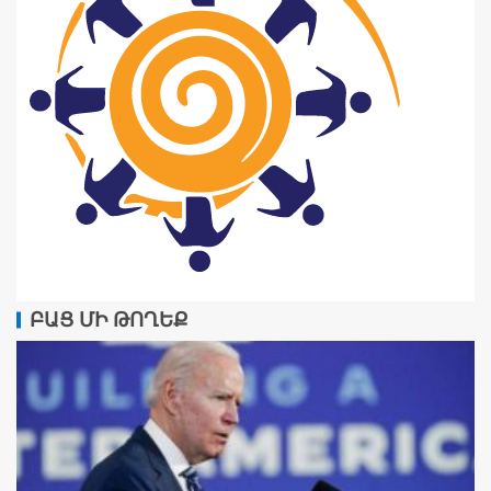
ԲԱՑ ՄԻ ԹՈՂԵՔ