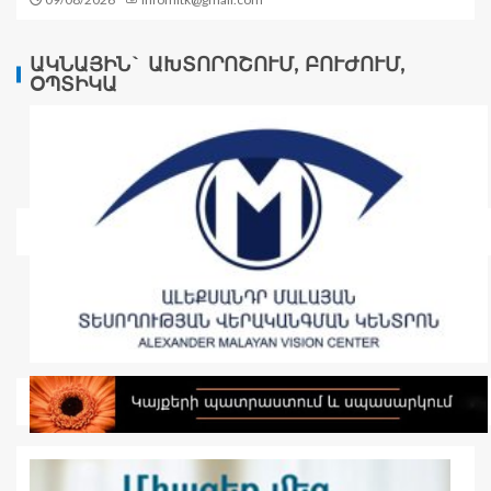
ԱԿՆԱՅԻՆ` ԱԽՏՈՐՈՇՈՒՄ, ԲՈՒԺՈՒՄ,
ՕՊՏԻԿԱ