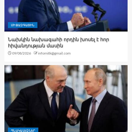
ՄԻՋԱԶԳԱՅԻՆ
Նախկին նախագահի որդին խոսել է հոր
հիվանդության մասին
09/08/2026
infomitk@gmail.com
ՊՆԱԿԱԼԵԶՆԵՐ