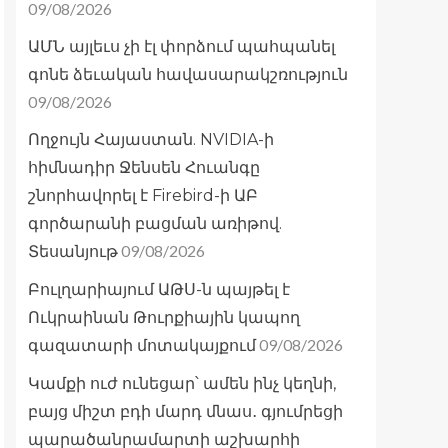
09/08/2026
ԱՄՆ այլեւս չի էլ փորձում պահպանել
գոնե ձեւական հավասարակշռություն
09/08/2026
Ողջույն Հայաստան. NVIDIA-ի
հիմնադիր Ջենսեն Հուանգը
շնորհավորել է Firebird-ի ԱԲ
գործարանի բացման առիթով.
09/08/2026
Տեսանյութ
Բուլղարիայում ԱԹՍ-ն պայթել է
Ուկրաինան Թուրքիային կապող
09/08/2026
գազատարի մոտակայքում
Կամքի ուժ ունեցար՝ ամեն ինչ կեղնի,
բայց միշտ բդի մարդ մնաս․ գյումրեցի
պարածանրամարտի աշխարհի