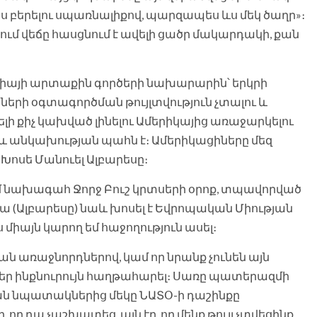
ս բերելու սպառնալիքով, պարզապես ևս մեկ ծաղր»։
ում վեճը հասցնում է ավելի ցածր մակարդակի, քան
իայի արտաքին գործերի նախարարին՝ երկրի
րի օգտագործման թույլտվություն չտալու և
 քիչ կախված լինելու Ամերիկայից առաջարկելու
և անկախության պահն է։ Ամերիկացիները մեզ
է Խոսե Մանուել Ալբարեսը։
ւմ նախագահ Ջորջ Բուշ կրտսերի օրոք, տպավորված
«Նա (Ալբարեսը) նաև խոսել է Եվրոպական Միության
միայն կարող եմ հաջողություն ասել։
ան առաջնորդներով, կամ որ նրանք չունեն այն
մեր ինքնուրույն հաղթահարել։ Սառը պատերազմի
ն նպատակներից մեկը ՆԱՏՕ-ի դաշինքը
ր դա չաշխատեց, այն էր, որ մենք թույլ չտվեցինք,