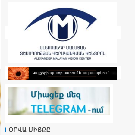
ՕՐՎԱ ՄԻՏՔԸ