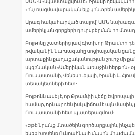
ԱՄՆ-ն «նվաստացվում է» Իրանի ղեկավարութ
«ինչ ռազմավարական ելք կընտրեն ամերիկ
Արագ հակահարված տալով՝ ԱՄՆ նախագահ
ամերիկյան զորքերի դուրսբերման իր մտադ
Բոլթոնը շատերից լավ գիտի, որ Թրամփի դե
թվականին նախագահը սոցիալական ցանցեր
արտաքին քաղաքականության շուրջ մի քա
սկզբնական «Ամերիկան ​​առաջին հերթին» օ
Ռուսաստանի, Վենեսուելայի, Իրանի և Հյու
տեսակետների հետ։
Բոլթոնն ասել է, որ Թրամփի վեճը Եվրոպա
համար, որն արդեն իսկ վիճում է այն մասին
Ռուսաստանի հետ պատերազմում։
«Եթե նրանք մտածեին գործարքային, ինչպես
եկեք խոսենք Ուկրաինայի մասին միաժամա