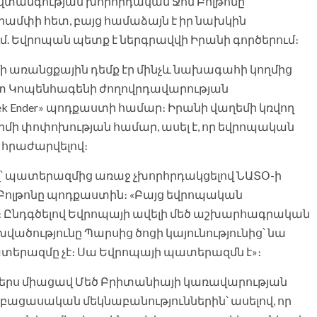
վտանգության խորհրդական Ջոն Բոլթոնը
Թրամփի հետ, բայց համաձայն է իր նախկին
. Եվրոպան պետք է ներգրավվի Իրանի գործերում։
ի առանցքային դեմք էր մինչև նախագահի կողմից
 հետ Կոպենհագենի ժողովրդավարության
eek Ender» պոդքաստի համար։ Իրանի վաղեմի կռվող
ժիմի փոփոխության համար, ասել է, որ եվրոպական
 հրաժարվելով։
վել՝ պատերազմից առաջ չխորհրդակցելով ՆԱՏՕ-ի
 Բոլթոնը պոդքաստին։ «Բայց եվրոպական
Ընդգծելով Եվրոպայի ավելի մեծ աշխարհագրական
ածությունը Պարսից ծոցի կայունությունից՝ նա
պատերազմը չէ։ Սա Եվրոպայի պատերազմն է»։
րջերս միացավ Մեծ Բրիտանիայի կառավարության
բացասական մեկնաբանություններին՝ ասելով, որ