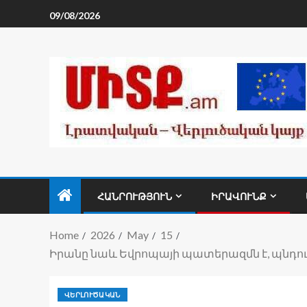
09/08/2026
ՀԱՆՐՈՒԹՅՈՒՆ
ԻՐԱՎՈՒՆՔ
Home
2026
May
15
Իրանը նաև Եվրոպայի պատերազմն է, պնդո
ՎԵՐԼՈՒԾԱԿԱՆ