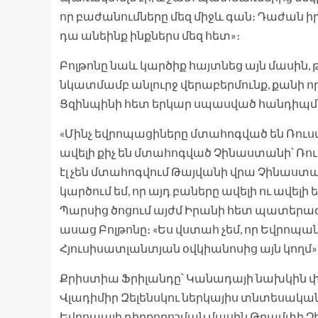
որ բաժանումները մեզ միջև գան։ Դաժան ի
դա անեինք ինքներս մեզ հետ»։
Բոլթոնը նաև կարծիք հայտնեց այն մասին,
նկատմամբ անլուրջ վերաբերմունք, քանի 
Ցզինպինի հետ երկար սպասված հանդիպմ
«Մինչ եվրոպացիները մտահոգված են Ռու
ավելի քիչ են մտահոգված Չինաստանի՝ Ռո
էլ չեն մտահոգվում Թայվանի վրա Չինաստ
կարծում եմ, որ այդ բաները ավելի ու ավելի 
Պարսից ծոցում այժմ Իրանի հետ պատերազմ
ասաց Բոլթոնը։ «Ես վստահ չեմ, որ Եվրոպա
Հյուսիսատլանտյան օվկիանոսից այն կողմ»
Քրիստիա Ֆրիլանդը՝ Կանադայի նախկին
Վլադիմիր Զելենսկու ներկայիս տնտեսակա
Եվրոպայի դիրքորոշման մասին Թրամփի Չ