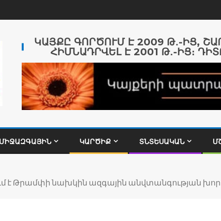
ԿԱՅՔԸ ԳՈՐԾՈՒՄ Է 2009 Թ․-ԻՑ, Շ
ՀԻՄՆԱԴՐՎԵԼ Է 2001 Թ․-ԻՑ։ ԴԻՏ
ՄԻՋԱԶԳԱՅԻՆ
ԿԱՐԾԻՔ
ՏՆՏԵՍԱԿԱՆ
Մ
ւմ է Թրամփի նախկին ազգային անվտանգության խոր