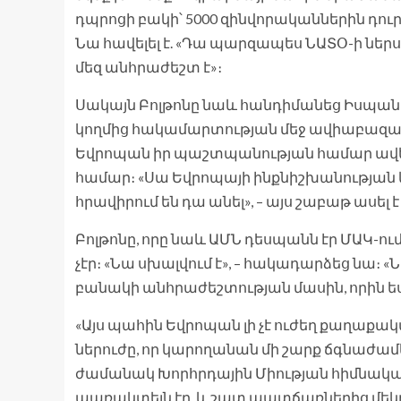
դպրոցի բակի՝ 5000 զինվորականներին դուր
Նա հավելել է. «Դա պարզապես ՆԱՏՕ-ի ներս
մեզ անհրաժեշտ է»։
Սակայն Բոլթոնը նաև հանդիմանեց Իսպան
կողմից հակամարտության մեջ ավիաբազանե
Եվրոպան իր պաշտպանության համար ավելի
համար։ «Սա Եվրոպայի ինքնիշխանության 
հրավիրում են դա անել», – այս շաբաթ ասել 
Բոլթոնը, որը նաև ԱՄՆ դեսպանն էր ՄԱԿ-ո
չէր։ «Նա սխալվում է», – հակադարձեց նա։ 
բանակի անհրաժեշտության մասին, որին ես 
«Այս պահին Եվրոպան լի չէ ուժեղ քաղաքակ
ներուժը, որ կարողանան մի շարք ճգնաժա
ժամանակ Խորհրդային Միության հիմնակա
պառակտելն էր, և շատ պատճառներից մեկը, ո