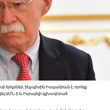
սի երկրներ, ինչպիսին Իսպանիան է, որոնք
ցել ԱՄՆ-ի և Իսրայելի գլխավորած