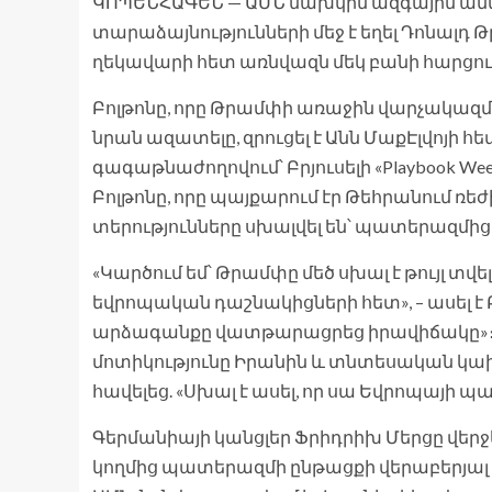
ԿՈՊԵՆՀԱԳԵՆ — ԱՄՆ նախկին ազգային ան
տարաձայնությունների մեջ է եղել Դոնալդ 
ղեկավարի հետ առնվազն մեկ բանի հարցում
Բոլթոնը, որը Թրամփի առաջին վարչակազմ
նրան ազատելը, զրուցել է Անն ՄաքԷլվոյի
գագաթնաժողովում՝ Բրյուսելի «Playbook W
Բոլթոնը, որը պայքարում էր Թեհրանում ռե
տերությունները սխալվել են՝ պատերազմից
«Կարծում եմ՝ Թրամփը մեծ սխալ է թույլ տ
եվրոպական դաշնակիցների հետ», – ասել է
արձագանքը վատթարացրեց իրավիճակը»։ 
մոտիկությունը Իրանին և տնտեսական կախվ
հավելեց. «Սխալ է ասել, որ սա Եվրոպայի 
Գերմանիայի կանցլեր Ֆրիդրիխ Մերցը վե
կողմից պատերազմի ընթացքի վերաբերյալ 