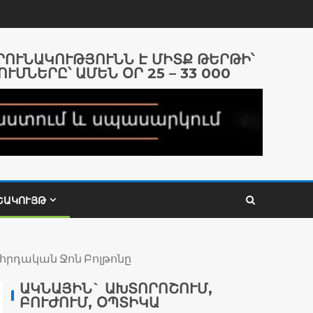
ԱՐՈՒՆԱԿՈՒԹՅՈՒՆՆ Է ՄԻՏՔ ԹԵՐԹԻ՝
ՈՒՄՆԵՐԸ՝ ԱՄԵՆ ՕՐ 25 – 33 000
ՇԱԿՈՒՅԹ
հրդական Ջոն Բոլթոնը
ԱԿՆԱՅԻՆ` ԱԽՏՈՐՈՇՈՒՄ,
ԲՈՒԺՈՒՄ, ՕՊՏԻԿԱ