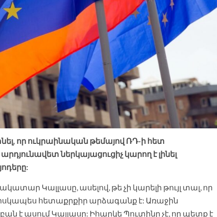
նել, որ ուկրաինական թեմայով ՌԴ-ի հետ
րդյունավետ ներկայացուցիչ կարող է լինել
ոդերը:
տար Կալլասը, ասելով, թե չի կարելի թույլ տալ, որ
իսկապես հետաքրքիր արձագանք է: Առաջին
է ասում Կալլասը: Իհարկե Պուտինը չէ, որ պետք է