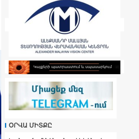
ՕՐՎԱ ՄԻՏՔԸ