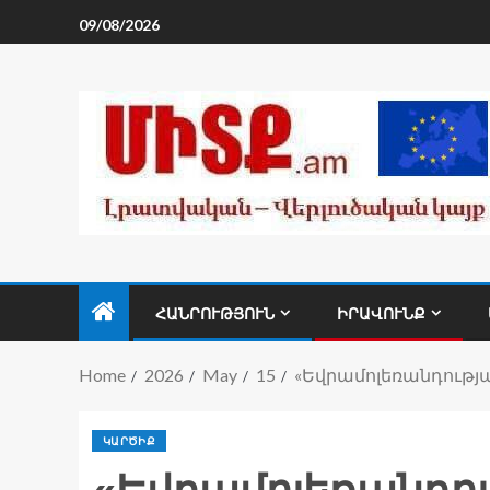
09/08/2026
ՀԱՆՐՈՒԹՅՈՒՆ
ԻՐԱՎՈՒՆՔ
Home
2026
May
15
«Եվրամոլեռանդությ
ԿԱՐԾԻՔ