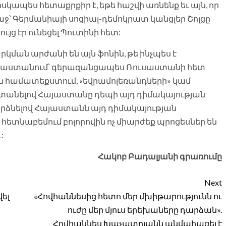
սկապես հետաքրքիր է, եթե հաշվի առնենք եւ այն, որ
ջ՝ Գերմանիայի սոցիալ-դեմոկրատ կանցլեր Շոլցը
ց էր ունեցել Պուտինի հետ:
կման արժանի են այն ֆոնին, թե ինչպես է
յաստանում՝ գերազանցապես Ռուսաստանի հետ
 համատեքստում, «եվրամոլեռանդների» կամ
 տանելով Հայաստանը դեպի այդ դիմակայության
րձնելով Հայաստանն այդ դիմակայության
բ հետնաբեմում բոլորովին ոչ միարժեք պրոցեսներ են
:
Հակոբ Բադալյանի գրառումը
Next
վել
«Հովհաննեսից հետո մեր մխիթարությունն ու
ուժը մեր մյուս երեխաները դարձան».
Հովհաննես Խաչատրյանն անմահացել է