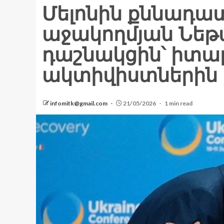
Մելոնին քննադատ
աջակողմյան Նեթ
դաշնակցին՝ իտա
ակտիվիստներին 
infomitk@gmail.com
21/05/2026
1 min read