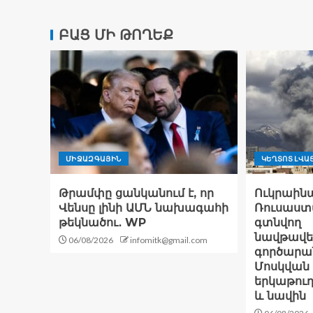
ԲԱՑ ՄԻ ԹՈՂԵՔ
ՄԻՋԱԶԳԱՅԻՆ
ԿԵՂՏՈՏ ԼՎԱ
Թրամփը ցանկանում է, որ
Ուկրաինա
Վենսը լինի ԱՄՆ նախագահի
Ռուսաստ
թեկնածու․ WP
գտնվող
նավթավե
06/08/2026
infomitk@gmail.com
գործարան
Մոսկվան 
երկաթու
և նավին