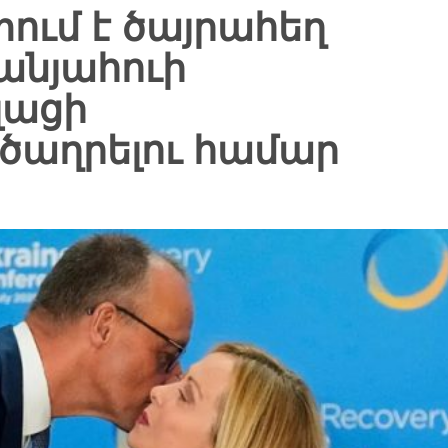
ում է ծայրահեղ
անյահուի
լացի
ծաղրելու համար