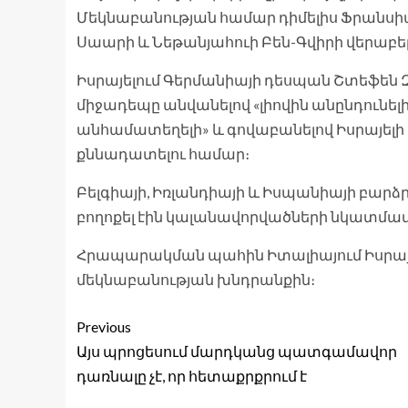
Մեկնաբանության համար դիմելիս Ֆրանսիա
Սաարի և Նեթանյահուի Բեն-Գվիրի վերաբե
Իսրայելում Գերմանիայի դեսպան Շտեֆեն
միջադեպը անվանելով «լիովին անընդունել
անհամատեղելի» և գովաբանելով Իսրայել
քննադատելու համար։
Բելգիայի, Իռլանդիայի և Իսպանիայի բար
բողոքել էին կալանավորվածների նկատմամ
Հրապարակման պահին Իտալիայում Իսրայ
մեկնաբանության խնդրանքին։
Previous
Այս պրոցեսում մարդկանց պատգամավոր
դառնալը չէ, որ հետաքրքրում է