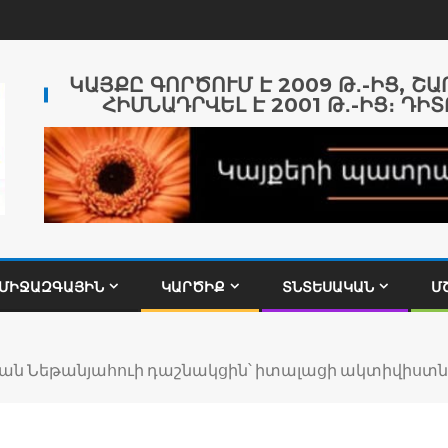
ԿԱՅՔԸ ԳՈՐԾՈՒՄ Է 2009 Թ․-ԻՑ, Շ
ՀԻՄՆԱԴՐՎԵԼ Է 2001 Թ․-ԻՑ։ ԴԻՏ
ՄԻՋԱԶԳԱՅԻՆ
ԿԱՐԾԻՔ
ՏՆՏԵՍԱԿԱՆ
Մ
յան Նեթանյահուի դաշնակցին՝ իտալացի ակտիվիստն