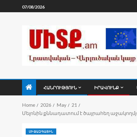
07/08/2026
ՀԱՆՐՈՒԹՅՈՒՆ
ԻՐԱՎՈՒՆՔ
Home
2026
May
21
Մելոնին քննադատում է ծայրահեղ աջակողմ
ՄԻՋԱԶԳԱՅԻՆ