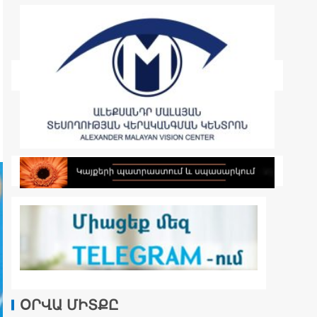
ՕՐՎԱ ՄԻՏՔԸ