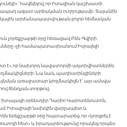
ունելի»՝ հավելելով, որ Իտալիան կաշխատի
նհապաղ ազատ արձակման ուղղությամբ։ Տայանին
արդկային արժանապատվության բոլոր հիմնական
ւն չորեքշաբթի օրը հեռացավ Բեն-Գվիրի
յունները «չի համապատասխանում Իսրայելի
արտ է», որ նախորդ նավատորմի ակտիվիստներին
կողմնակիցների: Նա նաև պաղեստինցիների
նման առաջատար կողմնակիցն է՝ այս ամսվա
րով ծննդյան տորթով։
 է իտալացի օրենսդիր Դարիո Կարոտենուտոն,
ամ: Իտալիայի նախկին վարչապետ և
ն երեքշաբթի օրը հայտարարեց, որ «կորցրել է
տոյի հետ» և իրադարձությունը որակեց որպես