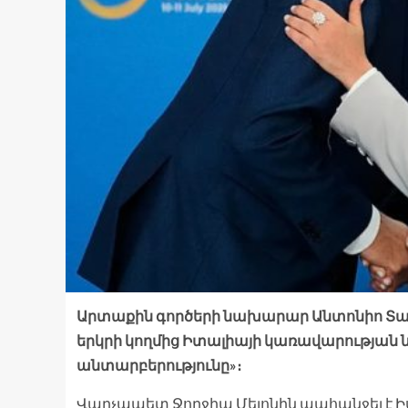
Արտաքին գործերի նախարար Անտոնիո Տայան
երկրի կողմից Իտալիայի կառավարության
անտարբերությունը»։
Վարչապետ Ջորջիա Մելոնին պահանջել է Իս