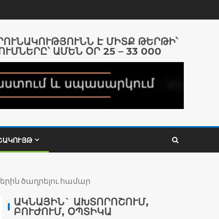
ԱՐՈՒՆԱԿՈՒԹՅՈՒՆՆ Է ՄԻՏՔ ԹԵՐԹԻ՝
ՈՒՄՆԵՐԸ՝ ԱՄԵՆ ՕՐ 25 – 33 000
ՇԱԿՈՒՅԹ
երին ծաղրելու համար
ԱԿՆԱՅԻՆ` ԱԽՏՈՐՈՇՈՒՄ,
ԲՈՒԺՈՒՄ, ՕՊՏԻԿԱ