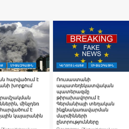
ՑՔ
ՄԻՋԱԶԳԱՅԻՆ
ԿԵՂՏՈՏ ԼՎԱՑՔ
ՄԻՋԱԶԳԱՅԻՆ
ն հարվածում է
Ռուսաստանի
անի խորքում
ապատեղեկատվական
պատերազմը
րամշակման
թիրախավորում է
ներին, մինչդեռ
Գերմանիայի տեղական
հարվածում է
ինքնակառավարման
ղային կայարանին
մարմինների
ընտրությունները