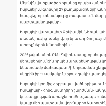
Մելոնին վարքագիծը որակեց որպես «անընդ
Իսրայելում գտնվող 29 քաղաքացիների ա
հավելեց, որ տեսանյութը «հակասում է մ
պաշտպանությանը»։
Իսրայելի վարչապետ Բենիամին Նեթանյահո
տեսանյութից՝ ասելով, որ նրա գործողութ
արժեքներին և նորմերին»։
2025 թվականին Բեն-Գվիրն ասաց, որ «հպ
վերաբերվում էին որպես ահաբեկչության 
նկատմամբ մահապատժի կիրառման ընդլայ
սկզբին իր 50-ամյակը նշելով օղակի պատկե
Իսրայելի կողմից ձերբակալվածների թվում
Իտալիայի «Հինգ աստղերի շարժման» անդ
կուսակցության առաջնորդ Ջուզեպպե Կոնտե
կապը մեր պատգամավոր Դարիո Կարոտենու