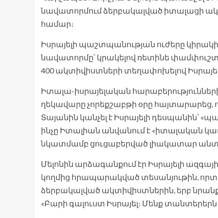
նավատորմում ձերբակալված իտալացի ակ
համար։
Իսրայելի պաշտպանության ուժերը կիրակի 
նավատորմը՝ կրակելով ռետինե փամփուշտնե
400 ակտիվիստների տեղափոխելով Իսրայել
Իտալա-իսրայելական հարաբերությունների 
ղեկավարը չորեքշաբթի օրը հայտարարեց,
Տայանին կանչել է Իսրայելի դեսպանին՝ 
ինչը Իտալիան անվանում է «իտալական 
նկատմամբ ցուցաբերված լիակատար անտե
Մելոնին արձագանքում էր Իսրայելի ազգ
կողմից հրապարակված տեսանյութին, որտե
ձերբակալված ակտիվիստներին, երբ նրանք ծ
«Բարի գալուստ Իսրայել։ Մենք տանտերերն ե