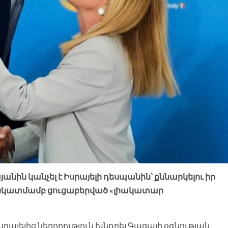
ին կանչել է Իսրայելի դեսպանին՝ քննարկելու իր
 նկատմամբ ցուցաբերված «լիակատար
րայելից ներողություն խնդրել Գազայի օգնության