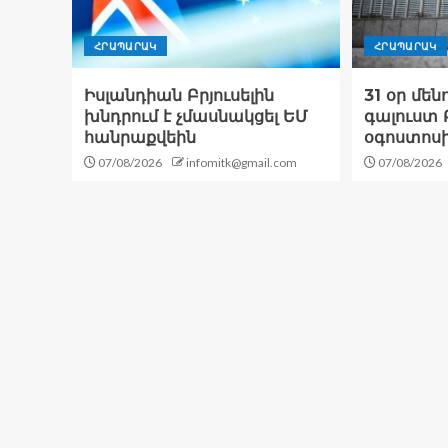
ՀՐԱՊԱՐԱԿ
ՀՐԱՊԱՐԱԿ
Իսլանդիան Բրյուսելին
31 օր մեն
խնդրում է չմասնակցել ԵՄ
գալուստ Բ
հանրաքվեին
օգոստոս
07/08/2026
infomitk@gmail.com
07/08/2026