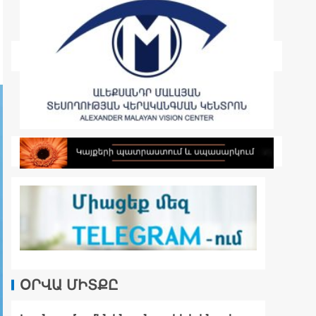
ՕՐՎԱ ՄԻՏՔԸ