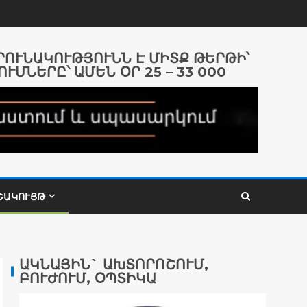
ԱՐՈՒՆԱԿՈՒԹՅՈՒՆՆ Է ՄԻՏՔ ԹԵՐԹԻ՝
ՈՒՄՆԵՐԸ՝ ԱՄԵՆ ՕՐ 25 – 33 000
ՇԱԿՈՒՅԹ
ԱԿՆԱՅԻՆ` ԱԽՏՈՐՈՇՈՒՄ,
ԲՈՒԺՈՒՄ, ՕՊՏԻԿԱ