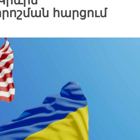
Կիևին
րոշման հարցում