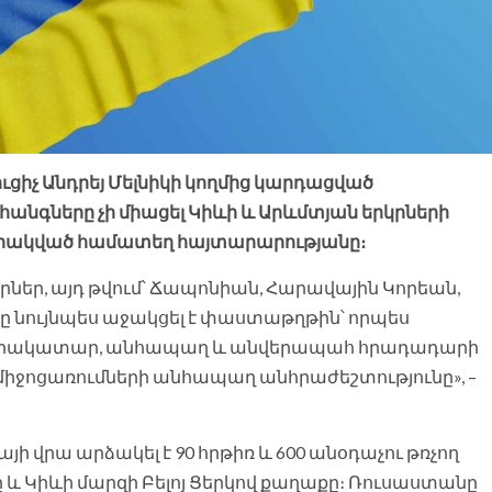
ւցիչ Անդրեյ Մելնիկի կողմից կարդացված
անգները չի միացել Կիևի և Արևմտյան երկրների
արակված համատեղ հայտարարությանը։
րներ, այդ թվում՝ Ճապոնիան, Հարավային Կորեան,
ը նույնպես աջակցել է փաստաթղթին՝ որպես
ւմ լիակատար, անհապաղ և անվերապահ հրադադարի
միջոցառումների անհապաղ անհրաժեշտությունը», –
ի վրա արձակել է 90 հրթիռ և 600 անօդաչու թռչող
 և Կիևի մարզի Բելոյ Ցերկով քաղաքը։ Ռուսաստանը