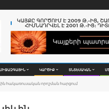
ԿԱՅՔԸ ԳՈՐԾՈՒՄ Է 2009 Թ․-ԻՑ, Շ
ՀԻՄՆԱԴՐՎԵԼ Է 2001 Թ․-ԻՑ։ ԴԻՏ
ՄԻՋԱԶԳԱՅԻՆ
ԿԱՐԾԻՔ
ՏՆՏԵՍԱԿԱՆ
Մ
ևին հակառուսական որոշման հարցում