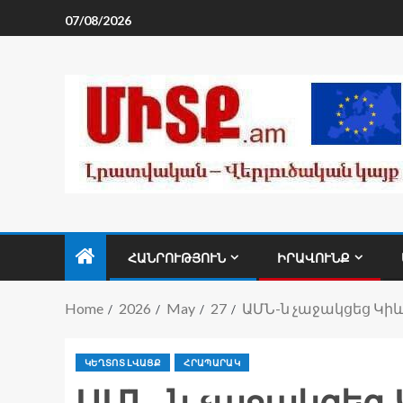
07/08/2026
ՀԱՆՐՈՒԹՅՈՒՆ
ԻՐԱՎՈՒՆՔ
Home
2026
May
27
ԱՄՆ-ն չաջակցեց Կի
ԿԵՂՏՈՏ ԼՎԱՑՔ
ՀՐԱՊԱՐԱԿ