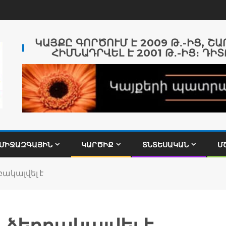
ԿԱՅՔԸ ԳՈՐԾՈՒՄ Է 2009 Թ․-ԻՑ, Շ
ՀԻՄՆԱԴՐՎԵԼ Է 2001 Թ․-ԻՑ։ ԴԻՏ
ՄԻՋԱԶԳԱՅԻՆ
ԿԱՐԾԻՔ
ՏՆՏԵՍԱԿԱՆ
Մ
բակալվել է