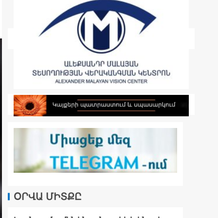
ՕՐՎԱ ՄԻՏՔԸ