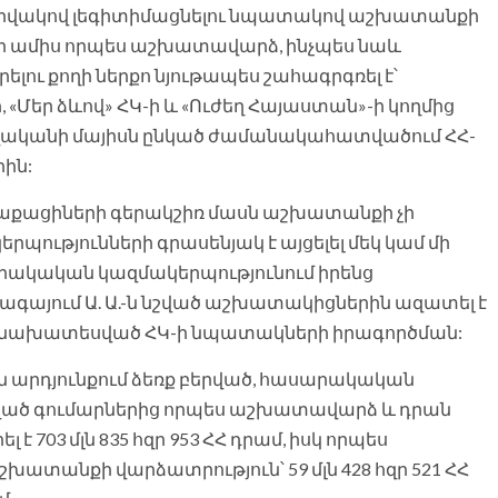
տրվակով լեգիտիմացնելու նպատակով աշխատանքի
լի ամիս որպես աշխատավարձ, ինչպես նաև
լու քողի ներքո նյութապես շահագրգռել է՝
, «Մեր ձևով» ՀԿ-ի և «Ուժեղ Հայաստան»-ի կողմից
 թվականի մայիսն ընկած ժամանակահատվածում ՀՀ-
ին:
աքացիների գերակշիռ մասն աշխատանքի չի
ությունների գրասենյակ է այցելել մեկ կամ մի
արակական կազմակերպությունում իրենց
ագայում Ա. Ա.-ն նշված աշխատակիցներին ազատել է
նախատեսված ՀԿ-ի նպատակների իրագործման:
յան արդյունքում ձեռք բերված, հասարակական
ած գումարներից որպես աշխատավարձ և դրան
 703 մլն 835 հզր 953 ՀՀ դրամ, իսկ որպես
անքի վարձատրություն՝ 59 մլն 428 հզր 521 ՀՀ