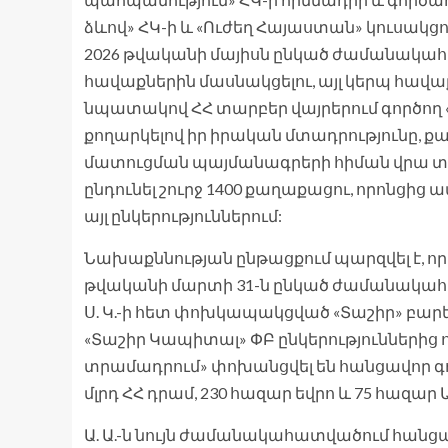
ձևով» ՀԿ-ի և «Ուժեղ Հայաստան» կուսակց
2026 թվականի մայիսն ընկած ժամանակահ
հավաքներին մասնակցելու, այլ կերպ հավ
նպատակով ՀՀ տարբեր վայրերում գործող 
քողարկելով իր իրական մտադրությունը, ք
մատուցման պայմանագրերի հիման վրա
ընդունել շուրջ 1400 քաղաքացու, որոնցից
այլ ընկերություններում:
Նախաքննության ընթացքում պարզվել է, որ 
թվականի մարտի 31-ն ընկած ժամանակահա
Ս. Կ.-ի հետ փոխկապակցված «Տաշիր» բար
«Տաշիր Կապիտալ» ՓԲ ընկերություններից 
տրամադրում» փոխանցվել են հանցավոր գործ
մլրդ ՀՀ դրամ, 230 հազար եվրո և 75 հազար 
Ա. Ա.-ն նույն ժամանակահատվածում հանց