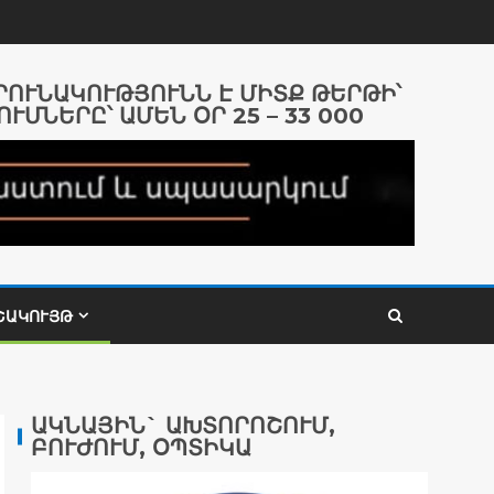
ԱՐՈՒՆԱԿՈՒԹՅՈՒՆՆ Է ՄԻՏՔ ԹԵՐԹԻ՝
ՈՒՄՆԵՐԸ՝ ԱՄԵՆ ՕՐ 25 – 33 000
ՇԱԿՈՒՅԹ
ԱԿՆԱՅԻՆ` ԱԽՏՈՐՈՇՈՒՄ,
ԲՈՒԺՈՒՄ, ՕՊՏԻԿԱ