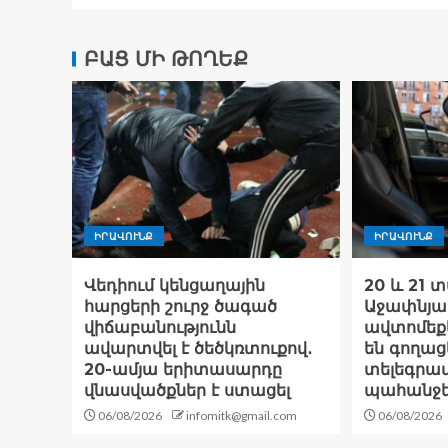
ԲԱՑ ՄԻ ԹՈՂԵՔ
ԻՐԱՎՈՒՆՔ
ԻՐԱՎՈՒՆՔ
Վեդիում կենցաղային
20 և 21 
հարցերի շուրջ ծագած
Աջափնյա
վիճաբանությունն
ավտոմեք
ավարտվել է ծեծկռտուքով․
են գողացե
20-ամյա երիտասարդը
տելեգրամ
վնասվածքներ է ստացել
պահանջե
06/08/2026
infomitk@gmail.com
06/08/2026