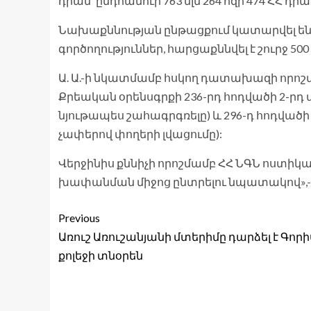
դրամ՝ ընդհանուր 763 մլն 264 հզր 474 ՀՀ դրա
Նախաքննության ընթացքում կատարվել ե
գործողություններ, հարցաքննվել է շուրջ 500
Ա. Ա.-ի նկատմամբ հսկող դատախազի որոշ
Քրեական օրենսգրքի 236-րդ հոդվածի 2-ր
նյութապես շահագրգռելը) և 296-դ հոդվածի
չափերով փողերի լվացումը):
Վերջինիս քննիչի որոշմամբ ՀՀ ՆԳՆ ոստիկա
խափանման միջոց ընտրելու նպատակով»,- 
Previous
Առուշ Առուշանյանի մտերիմը դարձել է Գորի
քոլեջի տնօրեն