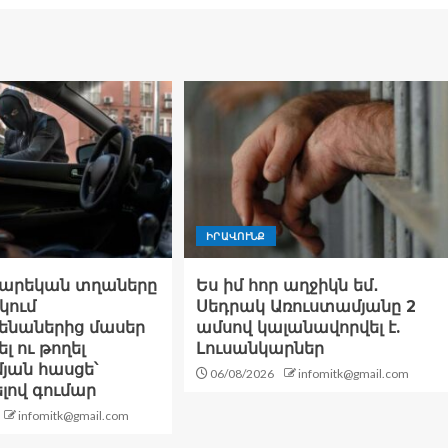
ԻՐԱՎՈՒՆՔ
տարեկան տղաները
Ես իմ հոր աղջիկն եմ․
կում
Սեդրակ Առուստամյանը 2
ենաներից մասեր
ամսով կալանավորվել է.
լ ու թողել
Լուսանկարներ
յան հասցե՝
06/08/2026
infomitk@gmail.com
լով գումար
infomitk@gmail.com