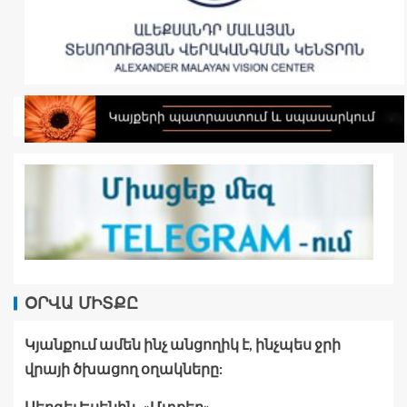
ՕՐՎԱ ՄԻՏՔԸ
Կյանքում ամեն ինչ անցողիկ է, ինչպես ջրի
վրայի ծխացող օղակները:
Սերգեյ Եսենին․ «Մտքեր»