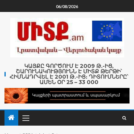
06/08/2026
ԿԱՅՔԸ ԳՈՐԾՈՒՄ Է 2009 Թ․-ԻՑ,
ՇԱՐՈՒՆԱԿՈՒԹՅՈՒՆՆ Է ՄԻՏՔ ԹԵՐԹԻ՝
ՀԻՄՆԱԴՐՎԵԼ Է 2001 Թ․-ԻՑ։ ԴԻՏՈՒՄՆԵՐԸ՝
ԱՄԵՆ ՕՐ 25 – 33 000