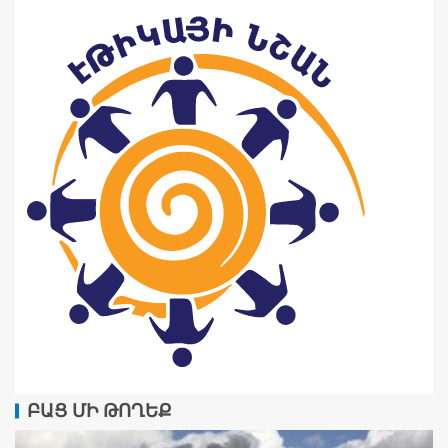
ԲԱՑ ՄԻ ԹՈՂԵՔ