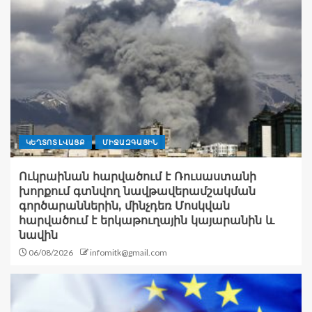
ԿԵՂՏՈՏ ԼՎԱՑՔ
ՄԻՋԱԶԳԱՅԻՆ
Ուկրաինան հարվածում է Ռուսաստանի
խորքում գտնվող նավթավերամշակման
գործարաններին, մինչդեռ Մոսկվան
հարվածում է երկաթուղային կայարանին և
նավին
06/08/2026
infomitk@gmail.com