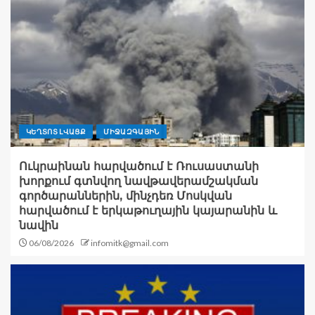
ԿԵՂՏՈՏ ԼՎԱՑՔ
ՄԻՋԱԶԳԱՅԻՆ
Ուկրաինան հարվածում է Ռուսաստանի
խորքում գտնվող նավթավերամշակման
գործարաններին, մինչդեռ Մոսկվան
հարվածում է երկաթուղային կայարանին և
նավին
06/08/2026
infomitk@gmail.com