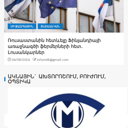
ՄԻՋԱԶԳԱՅԻՆ
ՏՆՏԵՍԱԿԱՆ
Ռուսաստանին հետևելը Ֆինլանդիայի
առաջնագծի ֆերմերների հետ․
Լուսանկարներ
06/08/2026
infomitk@gmail.com
ԱԿՆԱՅԻՆ` ԱԽՏՈՐՈՇՈՒՄ, ԲՈՒԺՈՒՄ,
ՕՊՏԻԿԱ