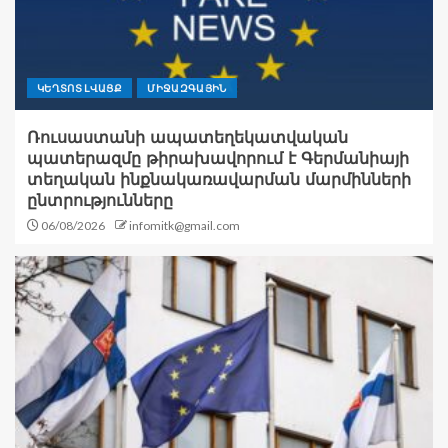
ԿԵՂՏՈՏ ԼՎԱՑՔ
ՄԻՋԱԶԳԱՅԻՆ
Ռուսաստանի ապատեղեկատվական
պատերազմը թիրախավորում է Գերմանիայի
տեղական ինքնակառավարման մարմինների
ընտրությունները
06/08/2026
infomitk@gmail.com