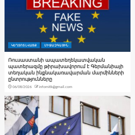
ԿԵՂՏՈՏ ԼՎԱՑՔ
ՄԻՋԱԶԳԱՅԻՆ
Ռուսաստանի ապատեղեկատվական
պատերազմը թիրախավորում է Գերմանիայի
տեղական ինքնակառավարման մարմինների
ընտրությունները
06/08/2026
infomitk@gmail.com