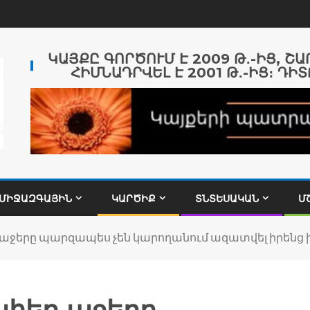
ԿԱՅՔԸ ԳՈՐԾՈՒՄ Է 2009 Թ․-ԻՑ, Շ
ՀԻՄՆԱԴՐՎԵԼ Է 2001 Թ․-ԻՑ։ ԴԻՏ
ՄԻՋԱԶԳԱՅԻՆ
ԿԱՐԾԻՔ
ՏՆՏԵՍԱԿԱՆ
Մ
 աջերը պարզապես չեն կարողանում ազատվել իրենց