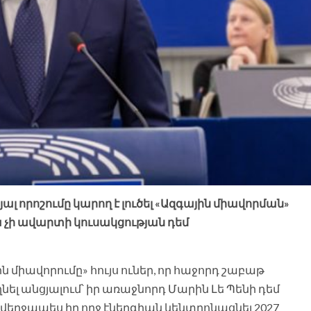
ալ որոշումը կարող է լուծել «Ազգային միավորման»
չի ավարտի կուսակցության դեմ
 միավորումը» հույս ուներ, որ հաջորդ շաբաթ
լ անցյալում՝ իր առաջնորդ Մարին Լե Պենի դեմ
երջապես իր ողջ էներգիան կենտրոնացնել 2027