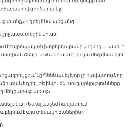
հակագրոհը եվրոպացի դատախազների դեմ՝
առներով գործելու մեջ։
ւյց տանք», – գրել է նա առցանց։
ն շրջապատեցին նրան։
ում է Եվրոպական խորհրդարանի կողմից», – ասել է
իան Շենյուն։ «Ակնհայտ է, որ կա մեզ վնասելու
ցազրույցում Լը Պենն ասել է, որ չի հավատում, որ
 տակ է դրել, թե ինչու են խուզարկությունները
ց մեկ շաբաթ առաջ։
սել է նա։ «Ես այլևս չեմ հավատում
աբերում է այս տեսակի բաներին»
ը