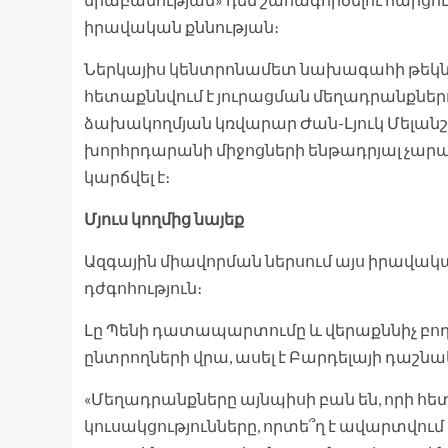
իրավական քննության։
Ներկայիս կենտրոնամետ նախագահի թեկն
հետաքննվում է յուրացման մեղադրանքներո
ձախակողմյան կռվարար Ժան-Լյուկ Մելանշ
խորհրդարանի միջոցների ենթադրյալ չարա
կարճվել է։
Մյուս կողմից նայեք
Ազգային միավորման ներսում այս իրավակ
դժգոհություն։
Լը Պենի դատապարտումը և վերաքննիչ բողո
ընտրողների վրա, ասել է Բարդելայի դաշնա
«Մեղադրանքները այնպիսի բան են, որի հե
կուսակցությունները, որտե՞ղ է ավարտվու