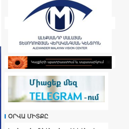
ՕՐՎԱ ՄԻՏՔԸ