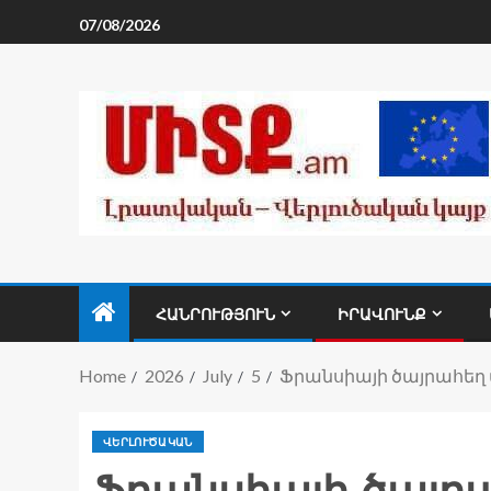
07/08/2026
ՀԱՆՐՈՒԹՅՈՒՆ
ԻՐԱՎՈՒՆՔ
Home
2026
July
5
Ֆրանսիայի ծայրահեղ
ՎԵՐԼՈՒԾԱԿԱՆ