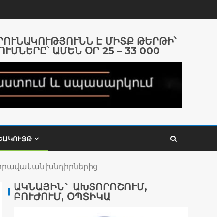
ԱՐՈՒՆԱԿՈՒԹՅՈՒՆՆ Է ՄԻՏՔ ԹԵՐԹԻ՝
ՈՒՄՆԵՐԸ՝ ԱՄԵՆ ՕՐ 25 – 33 000
ՇԱԿՈՒՅԹ
 իրավական խնդիրներից
ԱԿՆԱՅԻՆ` ԱԽՏՈՐՈՇՈՒՄ,
ԲՈՒԺՈՒՄ, ՕՊՏԻԿԱ