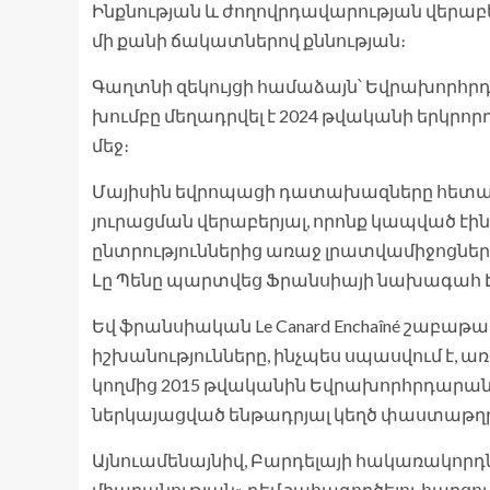
Ինքնության և ժողովրդավարության վերաբ
մի քանի ճակատներով քննության։
Գաղտնի զեկույցի համաձայն՝ Եվրախորհր
խումբը մեղադրվել է 2024 թվականի երկրորդ
մեջ։
Մայիսին եվրոպացի դատախազները հետաքնն
յուրացման վերաբերյալ, որոնք կապված 
ընտրություններից առաջ լրատվամիջոցն
Լը Պենը պարտվեց Ֆրանսիայի նախագահ Է
Եվ ֆրանսիական Le Canard Enchaîné շաբ
իշխանությունները, ինչպես սպասվում է, ա
կողմից 2015 թվականին Եվրախորհրդարա
ներկայացված ենթադրյալ կեղծ փաստաթղթ
Այնուամենայնիվ, Բարդելայի հակառակորդներ
միաբանության» դեմ շահագործելու հարցու