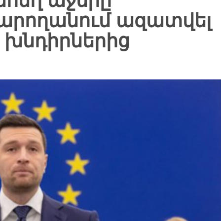
ահեղ աջերը
արողանում ազատվել
 խնդիրներից