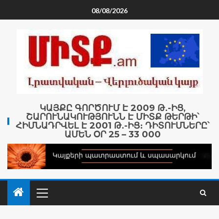
08/08/2026
ԿԱՅՔԸ ԳՈՐԾՈՒՄ Է 2009 Թ․-ԻՑ,
ՇԱՐՈՒՆԱԿՈՒԹՅՈՒՆՆ Է ՄԻՏՔ ԹԵՐԹԻ՝
ՀԻՄՆԱԴՐՎԵԼ Է 2001 Թ․-ԻՑ։ ԴԻՏՈՒՄՆԵՐԸ՝
ԱՄԵՆ ՕՐ 25 – 33 000