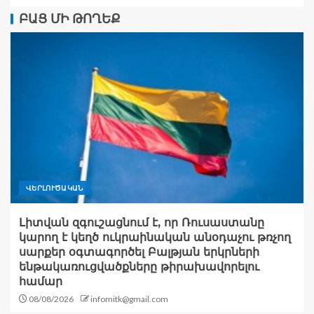
ԲԱՑ ՄԻ ԹՈՂԵՔ
ՎԵՐԼՈՒԾԱԿԱՆ
Լիտվան զգուշացնում է, որ Ռուսաստանը
կարող է կեղծ ուկրաինական անօդաչու թռչող
սարքեր օգտագործել Բալթյան երկրների
ենթակառուցվածքները թիրախավորելու
համար
08/08/2026
infomitk@gmail.com