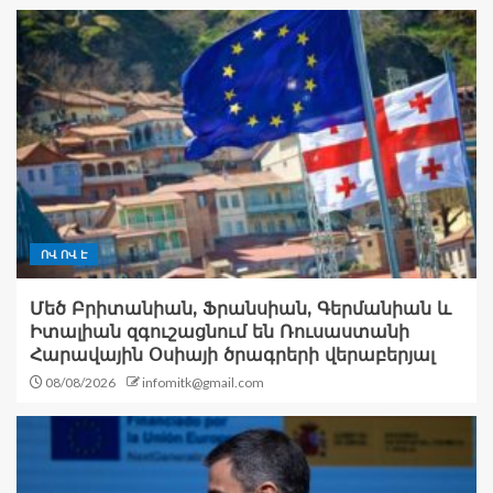
ՈՎ ՈՎ Է
Մեծ Բրիտանիան, Ֆրանսիան, Գերմանիան և
Իտալիան զգուշացնում են Ռուսաստանի
Հարավային Օսիայի ծրագրերի վերաբերյալ
08/08/2026
infomitk@gmail.com