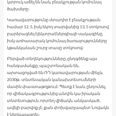
կտրուկ աճել են նաև բնակչության կոմունալ
ծախսերը։
Կառավարությունը մտադիր է բնակչության
համար 12, 5, իսկ եկող տարվանից 13, 5 տոկոսով
բարձրացնել էլեկտրաէներգիայի սակագինը,
իսկ առհասարակ կոմունալ ծառայությունները
կթանկանան շուրջ տասը տոկոսով։
Բերված տեղեկությունները, ընդգծենք այս
հանգամանքը, պաշտոնական են,
արտացոլված են ՌԴ կառավարության մինչև
2030թ․ տնտեսական կանախտեսումների
մասին փաստաթղթում։ Պետք է նաև ընդունել,
որ վիճակագրությունից անդին կա իրական
տնտեսություն, որտեղ վիճակն, անկասկած,
ավելի բարվոք չէ, քան փոխվարչապետ Նովակն
է ներկայացրել։