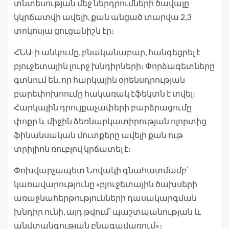
տնտեսության մեջ ներդրումների ծավալը
կկրճատվի ավելի, քան անցած տարվա 2,3
տոկոսյա ցուցանիշն էր։
ՀՆԱ-ի անկումը, բնականաբար, հանգեցրել է
բյուջետային լուրջ խնդիրների։ Փորձագետները
գտնում են, որ հարկային օրենսդրության
բարեփոխոումը հակառակ էֆեկտն է տվել։
Հարկային դրույքաչափերի բարձրացումը
փոքր և միջին ձեռնարկատիրության ոլորտից
ֆինանսական մուտքերը ավելի քան ութ
տրիլիոն ռուբլով կրճատել է։
Փոխվարչապետ Նովակի գնահատմամբ՝
կառավարությունը «բյուջետային ծախսերի
առաջնահերթությունների դասակարգման
խնդիր ունի, այդ թվում՝ պաշտպանության և
անվտանգության բնագավառում»։