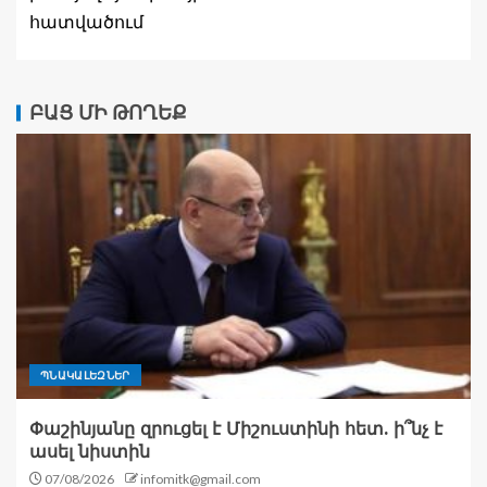
հատվածում
ԲԱՑ ՄԻ ԹՈՂԵՔ
ՊՆԱԿԱԼԵԶՆԵՐ
Փաշինյանը զրուցել է Միշուստինի հետ. ի՞նչ է
ասել նիստին
07/08/2026
infomitk@gmail.com