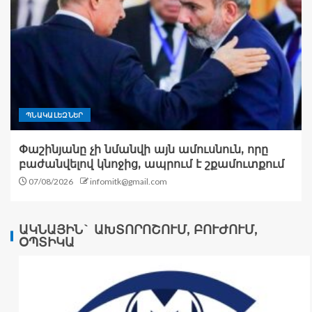
ՊՆԱԿԱԼԵԶՆԵՐ
Փաշինյանը չի նմանվի այն ամուսնուն, որը
բաժանվելով կնոջից, ապրում է շքամուտքում
07/08/2026
infomitk@gmail.com
ԱԿՆԱՅԻՆ` ԱԽՏՈՐՈՇՈՒՄ, ԲՈՒԺՈՒՄ,
ՕՊՏԻԿԱ