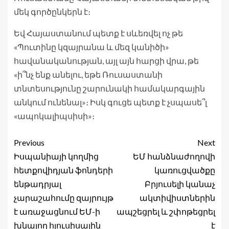
մեկ գործընկերն է։
Եվ Հայաստանում պետք է սևեռվել ոչ թե
«Պուտինը կզայրանա և մեզ կանիծի»
հավանականության, այլ այն հարցի վրա, թե
«ի՞նչ ենք անելու, եթե Ռուսաստանի
տնտեսությունը շարունակի համակարգային
անկում ունենալ»։ Իսկ գուցե պետք է չսպասե՞լ
«ապոկալիպսիսի»։
Previous
Next
Իսպանիայի կողմից
ԵՄ հանձնաժողովի
հետքովիդյան ֆոնդերի
կառուցվածքը
ենթադրյալ
Բրյուսելի կանաչ
չարաշահումը զայրույթ
ակտիվիստներին
է առաջացնում ԵՄ-ի
ապշեցրել և շփոթեցրել
խնայող հյուսիսային
է