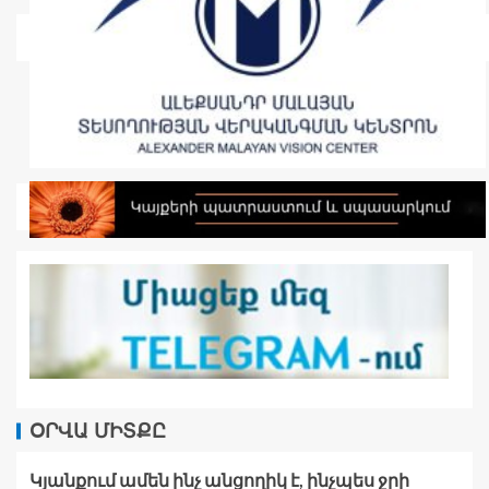
ՕՐՎԱ ՄԻՏՔԸ
Կյանքում ամեն ինչ անցողիկ է, ինչպես ջրի