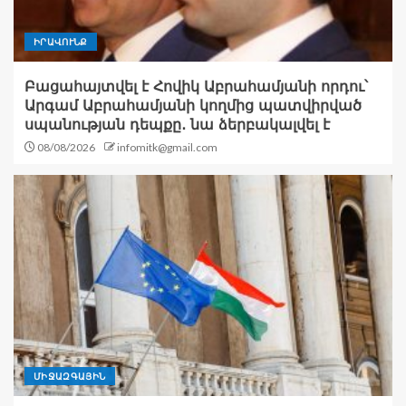
ԻՐԱՎՈՒՆՔ
Բացահայտվել է Հովիկ Աբրահամյանի որդու՝
Արգամ Աբրահամյանի կողմից պատվիրված
սպանության դեպքը․ նա ձերբակալվել է
08/08/2026
infomitk@gmail.com
ՄԻՋԱԶԳԱՅԻՆ