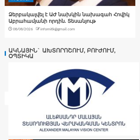
Ձերբակալվել է ԱԺ նախկին նախագահ Հովիկ
Աբրահամյանի որդին. Տեսանյութ
08/08/2026
infomitk@gmail.com
ԱԿՆԱՅԻՆ` ԱԽՏՈՐՈՇՈՒՄ, ԲՈՒԺՈՒՄ,
ՕՊՏԻԿԱ