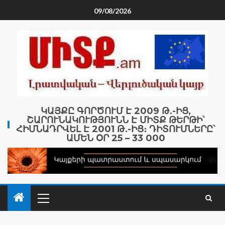
09/08/2026
ԿԱՅՔԸ ԳՈՐԾՈՒՄ Է 2009 Թ․-ԻՑ,
ՇԱՐՈՒՆԱԿՈՒԹՅՈՒՆՆ Է ՄԻՏՔ ԹԵՐԹԻ՝
ՀԻՄՆԱԴՐՎԵԼ Է 2001 Թ․-ԻՑ։ ԴԻՏՈՒՄՆԵՐԸ՝
ԱՄԵՆ ՕՐ 25 – 33 000