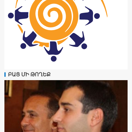
ԲԱՑ ՄԻ ԹՈՂԵՔ