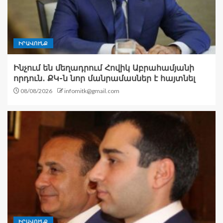
ԻՐԱՎՈՒՆՔ
Ինչում են մեղադրում Հովիկ Աբրահամյանի
որդուն․ ՔԿ-ն նոր մանրամասներ է հայտնել
08/08/2026
infomitk@gmail.com
ԻՐԱՎՈՒՆՔ