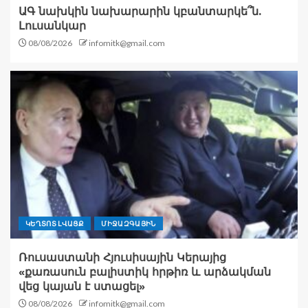
ԱԳ նախկին նախարարին կբանտարկե՞ն.
Լուսանկար
08/08/2026
infomitk@gmail.com
ԿԵՂՏՈՏ ԼՎԱՑՔ
ՄԻՋԱԶԳԱՅԻՆ
Ռուսաստանի Հյուսիսային Կերայից
«քառասուն բալիստիկ հրթիռ և արձակման
վեց կայան է ստացել»
08/08/2026
infomitk@gmail.com