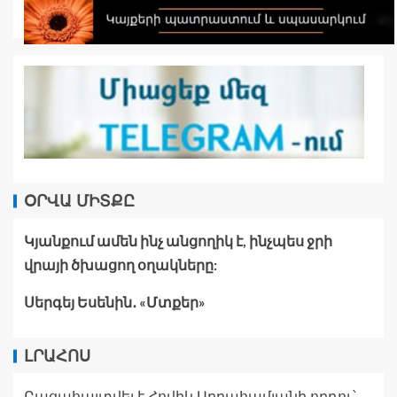
ՕՐՎԱ ՄԻՏՔԸ
Կյանքում ամեն ինչ անցողիկ է, ինչպես ջրի
վրայի ծխացող օղակները:
Սերգեյ Եսենին․ «Մտքեր»
ԼՐԱՀՈՍ
Բացահայտվել է Հովիկ Աբրահամյանի որդու՝