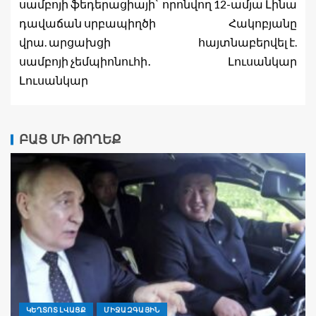
սամբոյի ֆեդերացիայի՝
որոնվող 12-ամյա Լինա
դավաճան սրբապիղծի
Հակոբյանը
վրա. արցախցի
հայտնաբերվել է.
սամբոյի չեմպիոնուհի․
Լուսանկար
Լուսանկար
ԲԱՑ ՄԻ ԹՈՂԵՔ
ԿԵՂՏՈՏ ԼՎԱՑՔ
ՄԻՋԱԶԳԱՅԻՆ