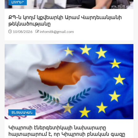
ԼՈՒՐԵՐ
ՔՊ-ն կողմ կքվեարկի Արամ Վարդեւանյանի
թեկնածությանը
10/08/2026
infomitk@gmail.com
ՏՆՏԵՍԱԿԱՆ
Կիպրոսի էներգետիկայի նախարարը
հայտարարում է, որ Կիպրոսի բնական գազը