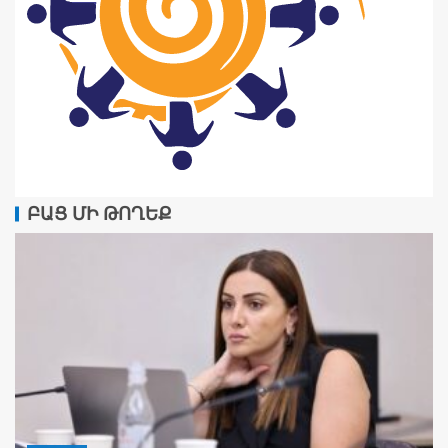
ԲԱՑ ՄԻ ԹՈՂԵՔ