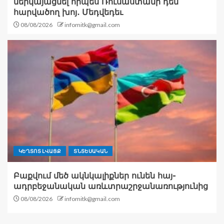
ներկայացնել որպես Ռուսաստանի դեմ
հարվածող խոյ․ Մեդվեդեւ
08/08/2026
infomitk@gmail.com
ԿԵՂՏՈՏ ԼՎԱՑՔ
ՏՆՏԵՍԱԿԱՆ
Բաքվում մեծ ակնկալիքներ ունեն հայ-
ադրբեջանական առևտրաշրջանառությունից
08/08/2026
infomitk@gmail.com