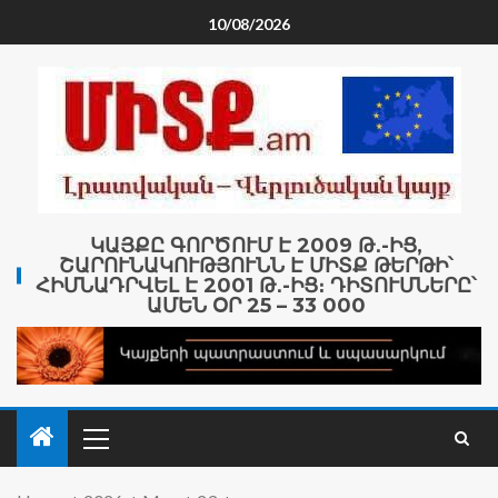
10/08/2026
ԿԱՅՔԸ ԳՈՐԾՈՒՄ Է 2009 Թ․-ԻՑ,
ՇԱՐՈՒՆԱԿՈՒԹՅՈՒՆՆ Է ՄԻՏՔ ԹԵՐԹԻ՝
ՀԻՄՆԱԴՐՎԵԼ Է 2001 Թ․-ԻՑ։ ԴԻՏՈՒՄՆԵՐԸ՝
ԱՄԵՆ ՕՐ 25 – 33 000