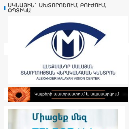
ԱԿՆԱՅԻՆ` ԱԽՏՈՐՈՇՈՒՄ, ԲՈՒԺՈՒՄ,
ՕՊՏԻԿԱ