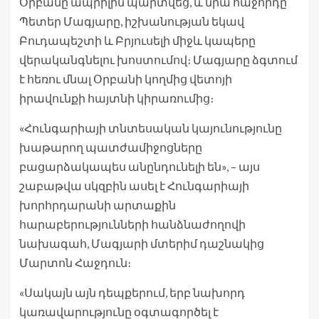
Օրբանը ապրիլին պարտվեց, և նրա հաջորդը՝
Պետեր Մագյարը, իշխանության եկավ
Բուդապեշտի և Բրյուսելի միջև կապերը
վերականգնելու խոստումով։ Մագյարը ձգտում
է հեռու մնալ Օրբանի կողմից վետոյի
իրավունքի հայտնի կիրառումից։
«Հունգարիայի տնտեսական կայունությունը
խաթարող պատժամիջոցները
բացարձակապես անընդունելի են», – այս
շաբաթվա սկզբին ասել է Հունգարիայի
խորհրդարանի արտաքին
հարաբերությունների հանձնաժողովի
նախագահ, Մագյարի մտերիմ դաշնակից
Մարտոն Հաջդուն։
«Սակայն այն դեպքերում, երբ նախորդ
կառավարությունը օգտագործել է