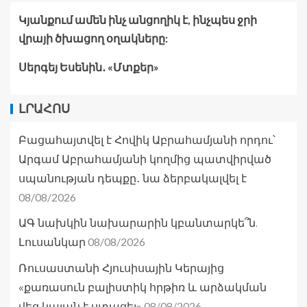
Կյանքում ամեն ինչ անցողիկ է, ինչպես ջրի
վրայի ծխացող օղակները:
Սերգեյ Եսենին․ «Մտքեր»
ԼՐԱՀՈՍ
Բացահայտվել է Հովիկ Աբրահամյանի որդու՝
Արգամ Աբրահամյանի կողմից պատվիրված
սպանության դեպքը․ նա ձերբակալվել է
08/08/2026
ԱԳ նախկին նախարարին կբանտարկե՞ն.
08/08/2026
Լուսանկար
Ռուսաստանի Հյուսիսային Կերայից
«քառասուն բալիստիկ հրթիռ և արձակման
08/08/2026
վեց կայան է ստացել»