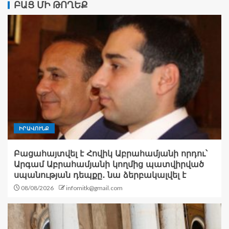
ԲԱՑ ՄԻ ԹՈՂԵՔ
ԻՐԱՎՈՒՆՔ
Բացահայտվել է Հովիկ Աբրահամյանի որդու՝
Արգամ Աբրահամյանի կողմից պատվիրված
սպանության դեպքը․ նա ձերբակալվել է
08/08/2026
infomitk@gmail.com