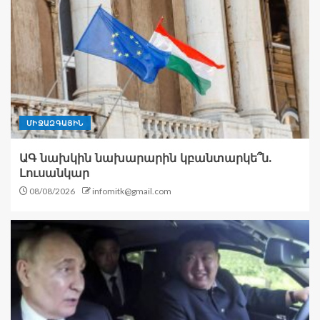
ՄԻՋԱԶԳԱՅԻՆ
ԱԳ նախկին նախարարին կբանտարկե՞ն.
Լուսանկար
08/08/2026
infomitk@gmail.com