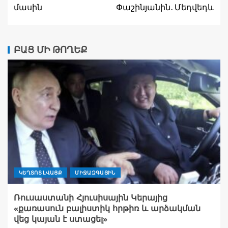
մասին
Փաշինյանին․ Մեդվեդև
ԲԱՑ ՄԻ ԹՈՂԵՔ
ԿԵՂՏՈՏ ԼՎԱՑՔ
ՄԻՋԱԶԳԱՅԻՆ
Ռուսաստանի Հյուսիսային Կերայից
«քառասուն բալիստիկ հրթիռ և արձակման
վեց կայան է ստացել»