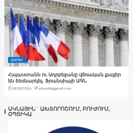
ԼՈՒՐԵՐ
Հայաստանն ու Ադրբեջանը վճռական քայլեր
են ձեռնարկել․ Ֆրանսիայի ԱԳՆ
08/08/2026
infomitk@gmail.com
ԱԿՆԱՅԻՆ` ԱԽՏՈՐՈՇՈՒՄ, ԲՈՒԺՈՒՄ,
ՕՊՏԻԿԱ