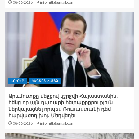
08/08/2026
infomitk@gmail.com
ԼՈՒՐԵՐ
ԿԵՂՏՈՏ ԼՎԱՑՔ
Արևմուտքը մեջքով կշրջվի Հայաստանին,
հենց որ այն դադարի հետաքրքրություն
ներկայացնել որպես Ռուսաստանի դեմ
հարվածող խոյ․ Մեդվեդեւ
08/08/2026
infomitk@gmail.com