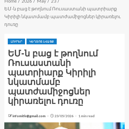
Home
2026
May
23
ԵՄ-ն բաց է թողնում Ռուսաստանի պատրիարք
Կիրիլի նկատմամբ պատժամիջոցներ կիրառելու
դուռը
ԼՈՒՐԵՐ
ԿԵՂՏՈՏ ԼՎԱՑՔ
ԵՄ-ն բաց է թողնում
Ռուսաստանի
պատրիարք Կիրիլի
նկատմամբ
պատժամիջոցներ
կիրառելու դուռը
infomitk@gmail.com
23/05/2026
1 min read