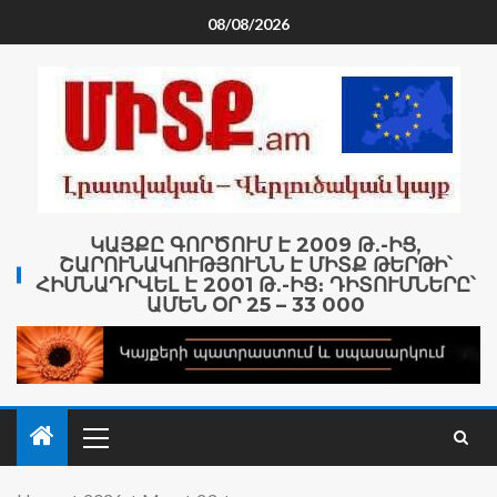
08/08/2026
ԿԱՅՔԸ ԳՈՐԾՈՒՄ Է 2009 Թ․-ԻՑ,
ՇԱՐՈՒՆԱԿՈՒԹՅՈՒՆՆ Է ՄԻՏՔ ԹԵՐԹԻ՝
ՀԻՄՆԱԴՐՎԵԼ Է 2001 Թ․-ԻՑ։ ԴԻՏՈՒՄՆԵՐԸ՝
ԱՄԵՆ ՕՐ 25 – 33 000