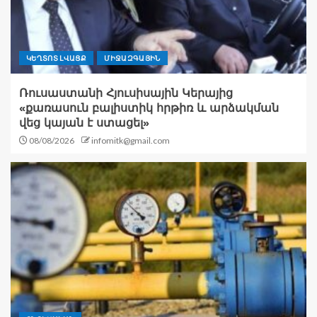
ԿԵՂՏՈՏ ԼՎԱՑՔ
ՄԻՋԱԶԳԱՅԻՆ
Ռուսաստանի Հյուսիսային Կերայից
«քառասուն բալիստիկ հրթիռ և արձակման
վեց կայան է ստացել»
08/08/2026
infomitk@gmail.com