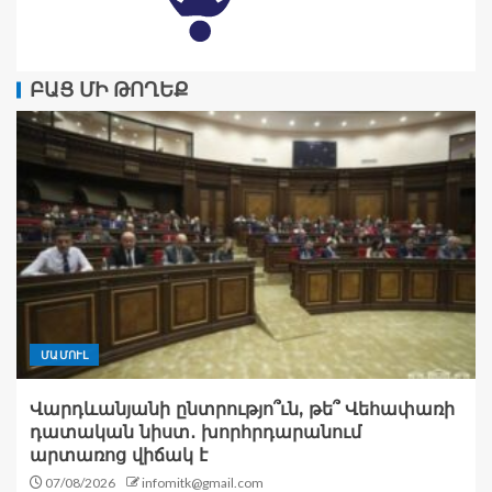
ԲԱՑ ՄԻ ԹՈՂԵՔ
ՄԱՄՈՒԼ
Վարդևանյանի ընտրությո՞ւն, թե՞ Վեհափառի
դատական նիստ․ խորհրդարանում
արտառոց վիճակ է
07/08/2026
infomitk@gmail.com