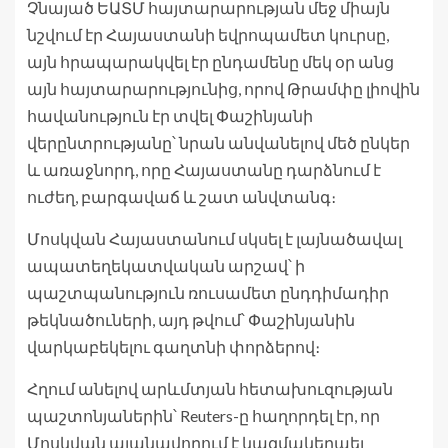
Չնայած ԵԱՏՄ հայտարարության մեջ միայն
նշվում էր Հայաստանի եվրոպամետ կուրսը,
այն հրապարակվել էր ընդամենը մեկ օր անց
այն հայտարարությունից, որով Թրամփը լիովին
հավանություն էր տվել Փաշինյանի
վերընտրությանը՝ նրան անվանելով մեծ ընկեր
և առաջնորդ, որը Հայաստանը դարձնում է
ուժեղ, բարգավաճ և շատ անվտանգ։
Մոսկվան Հայաստանում սկսել է լայնածավալ
ապատեղեկատվական արշավ՝ ի
պաշտպանություն ռուսամետ ընդդիմադիր
թեկնածուների, այդ թվում՝ Փաշինյանին
վարկաբեկելու գաղտնի փորձերով։
Հղում անելով արևմտյան հետախուզության
պաշտոնյաներին՝ Reuters-ը հաղորդել էր, որ
Մոսկվան պլանավորում է կազմակերպել