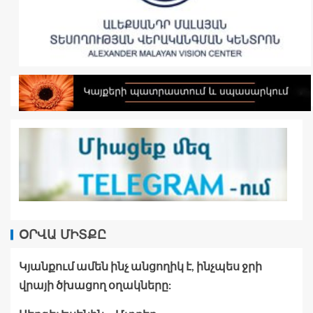
ՕՐՎԱ ՄԻՏՔԸ
Կյանքում ամեն ինչ անցողիկ է, ինչպես ջրի
վրայի ծխացող օղակները: