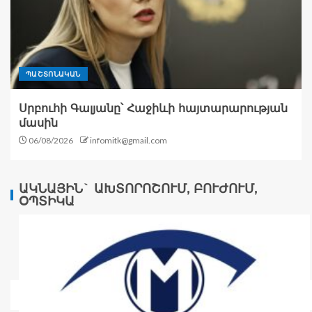
ՊԱՇՏՈՆԱԿԱՆ
Սրբուհի Գալյանը՝ Հաջիևի հայտարարության
մասին
06/08/2026
infomitk@gmail.com
ԱԿՆԱՅԻՆ` ԱԽՏՈՐՈՇՈՒՄ, ԲՈՒԺՈՒՄ,
ՕՊՏԻԿԱ