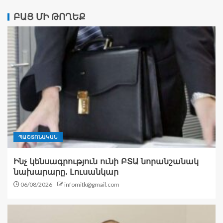
ԲԱՑ ՄԻ ԹՈՂԵՔ
ՊԱՇՏՈՆԱԿԱՆ
Ինչ կենսագրություն ունի ԲՏԱ նորանշանակ
նախարարը. Լուսանկար
06/08/2026
infomitk@gmail.com