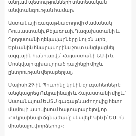
անդամ պետությունների տնտեսական
անվտանգության համար։
Աստանայի գագաթնաժողովի ժամանակ
Ռուսաստանի, Բելառուսի, Ղազախստանի և
Ղրղզստանի ղեկավարները կոչ են արել
Երևանին հնարավորինս շուտ անցկացնել
ազգային հանրաքվե՝ Հայաստանի ԵՄ-ի և
Մոսկվայի գլխավորած դաշինքի միջև
ընտրության վերաբերյալ։
Մայիսի 29-ին Պուտինը կրկին զուգահեռներ է
անցկացրեց Ուկրաինայի և Հայաստանի միջև՝
Աստանայում ԵԱՏՄ գագաթնաժողովից հետո
մամուլի ասուլիսում հայտարարելով, որ
«Ուկրաինայի ճգնաժամը սկսվել է Կիևի՝ ԵՄ-ին
միանալու փորձերից»։