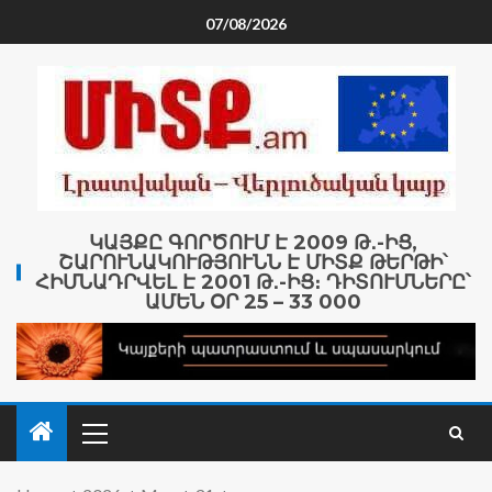
07/08/2026
ԿԱՅՔԸ ԳՈՐԾՈՒՄ Է 2009 Թ․-ԻՑ,
ՇԱՐՈՒՆԱԿՈՒԹՅՈՒՆՆ Է ՄԻՏՔ ԹԵՐԹԻ՝
ՀԻՄՆԱԴՐՎԵԼ Է 2001 Թ․-ԻՑ։ ԴԻՏՈՒՄՆԵՐԸ՝
ԱՄԵՆ ՕՐ 25 – 33 000