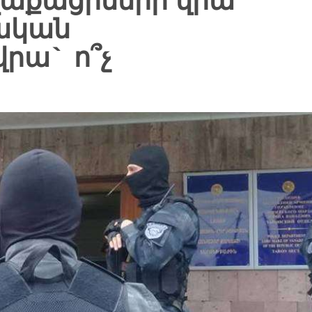
ղաքացիների վրա
նական
րա` ո՞չ