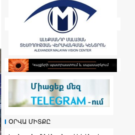
ՕՐՎԱ ՄԻՏՔԸ