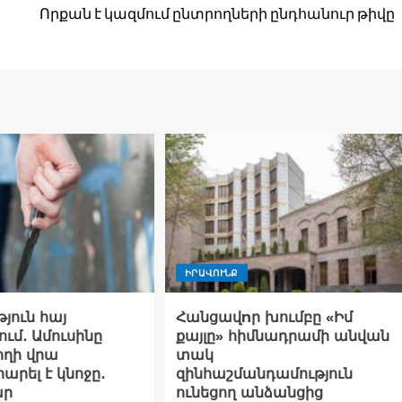
Որքան է կազմում ընտրողների ընդհանուր թիվը
ԻՐԱՎՈՒՆՔ
յուն հայ
Հանցավnր խումբը «Իմ
ւմ․ Ամուսինը
քայլը» հիմնադրամի անվան
ողի վրա
տակ
րել է կնոջը․
զինհաշմանդամություն
ար
ունեցող անձանցից