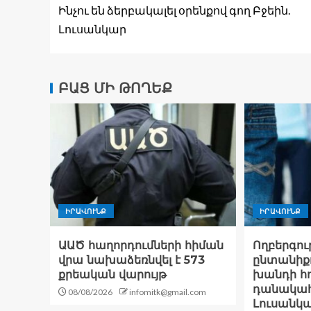
Ինչու են ձերբակալել օրենքով գող Բջեին.
Լուսանկար
ԲԱՑ ՄԻ ԹՈՂԵՔ
ԻՐԱՎՈՒՆՔ
ԻՐԱՎՈՒՆՔ
ԱԱԾ հաղորդումների հիման
Ողբերգութ
վրա նախաձեռնվել է 573
ընտանիքո
քրեական վարույթ
խանդի հ
դանակահա
08/08/2026
infomitk@gmail.com
Լուսանկ