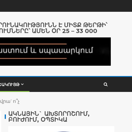
ԱՐՈՒՆԱԿՈՒԹՅՈՒՆՆ Է ՄԻՏՔ ԹԵՐԹԻ՝
ՈՒՄՆԵՐԸ՝ ԱՄԵՆ ՕՐ 25 – 33 000
ՇԱԿՈՒՅԹ
րա` ո՞չ
ԱԿՆԱՅԻՆ` ԱԽՏՈՐՈՇՈՒՄ,
ԲՈՒԺՈՒՄ, ՕՊՏԻԿԱ