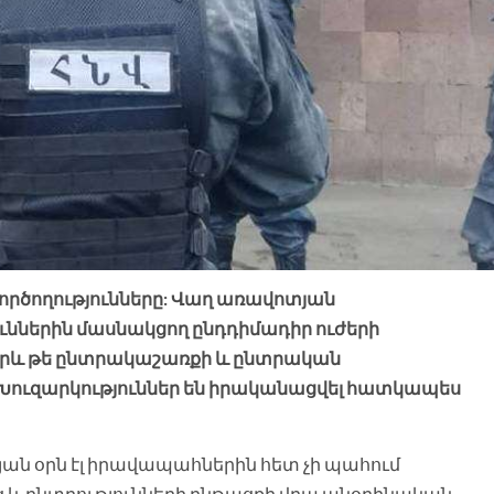
գործողությունները: Վաղ առավոտյան
ւններին մասնակցող ընդդիմադիր ուժերի
իբրև թե ընտրակաշառքի և ընտրական
Խուզարկություններ են իրականացվել հատկապես
յան օրն էլ իրավապահներին հետ չի պահում
ց և ընտրությունների ընթացքի վրա անօրինական