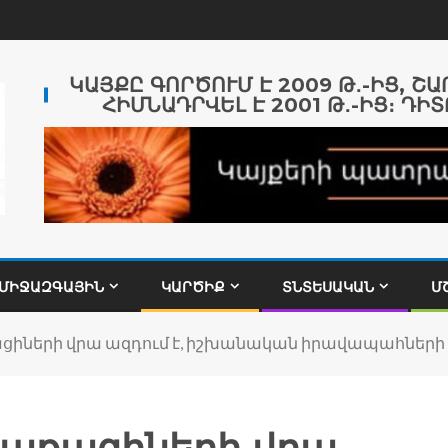
ԿԱՅՔԸ ԳՈՐԾՈՒՄ Է 2009 Թ․-ԻՑ, Շ
ՀԻՄՆԱԴՐՎԵԼ Է 2001 Թ․-ԻՑ։ ԴԻՏ
ՄԻՋԱԶԳԱՅԻՆ
ԿԱՐԾԻՔ
ՏՆՏԵՍԱԿԱՆ
Մ
ցիների վրա ազդում է, իշխանական իրավապահների վ