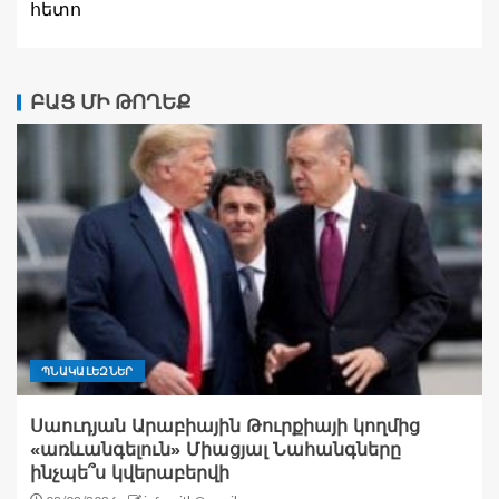
հետո
ԲԱՑ ՄԻ ԹՈՂԵՔ
ՊՆԱԿԱԼԵԶՆԵՐ
Սաուդյան Արաբիային Թուրքիայի կողմից
«առևանգելուն» Միացյալ Նահանգները
ինչպե՞ս կվերաբերվի