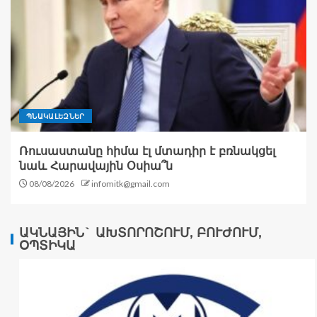
ՊՆԱԿԱԼԵԶՆԵՐ
Ռուսաստանը հիմա էլ մտադիր է բռնակցել
նաև Հարավային Օսիա՞ն
08/08/2026
infomitk@gmail.com
ԱԿՆԱՅԻՆ` ԱԽՏՈՐՈՇՈՒՄ, ԲՈՒԺՈՒՄ,
ՕՊՏԻԿԱ