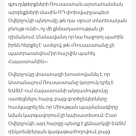
գյուղմթերքների Ռուսաստան արտահանման
արգելքների մասին ՌԴ փոխվարչապետ
Օվերչուկի պնդումը, թե դա «զուտ տնտեսական
բնույթ ունի», ոչ մի քննադատության չի
դիմանում։ Մանավանդ որ նա հաջորդ պահին
իրեն հերքել է՝ ասելով, թե «Ռուսաստանը չի
պատրաստվում իր հաշվին պահել
Հայաստանին»։
Օվերչուկը փաստացի խոստովանել է, որ
Աստանայում Ռուսաստանը կտրուկ դրել է
ԵԱՏՄ-ում Հայաստանի անդամությունը
սառեցնելու հարց, բայց գործընկերները
հասկացրել են, որ Միության պայմանագիրը
նման կարգավորում չի նախատեսում։ Ըստ
Օվերչուկի, այդ հարցը պետք է քննարկվի ԵԱՏՄ
դեկտեմբերյան գագաթաժողովում, բայց