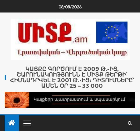
08/08/2026
ԿԱՅՔԸ ԳՈՐԾՈՒՄ Է 2009 Թ․-ԻՑ,
ՇԱՐՈՒՆԱԿՈՒԹՅՈՒՆՆ Է ՄԻՏՔ ԹԵՐԹԻ՝
ՀԻՄՆԱԴՐՎԵԼ Է 2001 Թ․-ԻՑ։ ԴԻՏՈՒՄՆԵՐԸ՝
ԱՄԵՆ ՕՐ 25 – 33 000