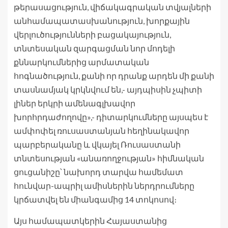
թերասացություն, վիճակագրական տվյալների
անհամապատասխանություն, խորքային
վերլուծությունների բացակայություն,
տնտեսական զարգացման նոր մոդելի
քննարկումներից արմատական
հոգնածություն, քանի որ դրանք արդեն մի քանի
տասնամյակ կրկնվում են,- այդպիսին չպիտի
լիներ երկրի ամենագլխավոր
խորհրդաժողովը»,- դիտարկումները այսպես է
ամփոփել ռուսաստանյան հեղինակավոր
պարբերականը և վկայել Ռուսաստանի
տնտեսության «անառողջության» հիմնական
ցուցանիշը՝ նախորդ տարվա համեմատ
հունվար-ապրիլ ամիսներին ներդրումները
կրճատվել են միանգամից 14 տոկոսով։
Այս համապատկերին Հայաստանից