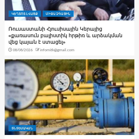
ԿԵՂՏՈՏ ԼՎԱՑՔ
ՄԻՋԱԶԳԱՅԻՆ
Ռուսաստանի Հյուսիսային Կերայից
«քառասուն բալիստիկ հրթիռ և արձակման
վեց կայան է ստացել»
08/08/2026
infomitk@gmail.com
ՏՆՏԵՍԱԿԱՆ