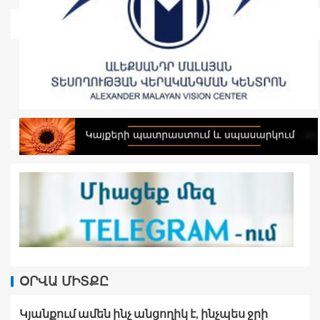
ՕՐՎԱ ՄԻՏՔԸ
Կյանքում ամեն ինչ անցողիկ է, ինչպես ջրի