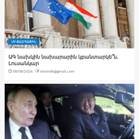
ՄԻՋԱԶԳԱՅԻՆ
ԱԳ նախկին նախարարին կբանտարկե՞ն.
Լուսանկար
08/08/2026
infomitk@gmail.com