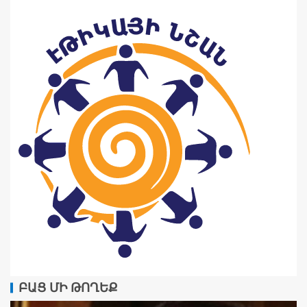
ԲԱՑ ՄԻ ԹՈՂԵՔ