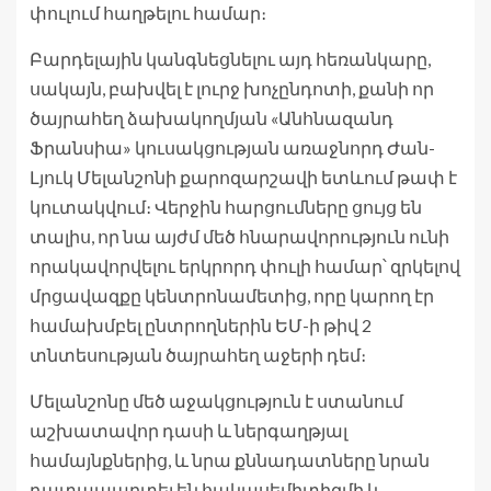
փուլում հաղթելու համար։
Բարդելային կանգնեցնելու այդ հեռանկարը,
սակայն, բախվել է լուրջ խոչընդոտի, քանի որ
ծայրահեղ ձախակողմյան «Անհնազանդ
Ֆրանսիա» կուսակցության առաջնորդ Ժան-
Լյուկ Մելանշոնի քարոզարշավի ետևում թափ է
կուտակվում։ Վերջին հարցումները ցույց են
տալիս, որ նա այժմ մեծ հնարավորություն ունի
որակավորվելու երկրորդ փուլի համար՝ զրկելով
մրցավազքը կենտրոնամետից, որը կարող էր
համախմբել ընտրողներին ԵՄ-ի թիվ 2
տնտեսության ծայրահեղ աջերի դեմ։
Մելանշոնը մեծ աջակցություն է ստանում
աշխատավոր դասի և ներգաղթյալ
համայնքներից, և նրա քննադատները նրան
դատապարտել են հակասեմիտիզմի և