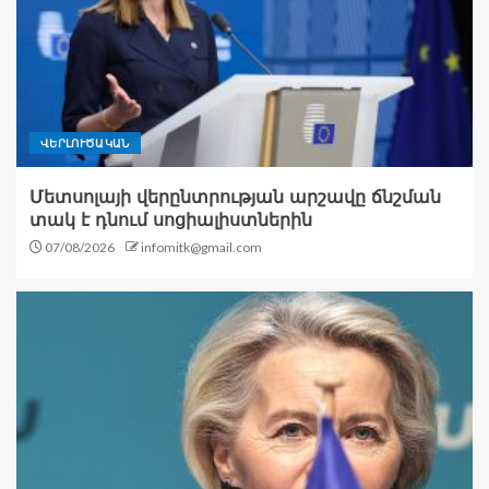
ՎԵՐԼՈՒԾԱԿԱՆ
Մետսոլայի վերընտրության արշավը ճնշման
տակ է դնում սոցիալիստներին
07/08/2026
infomitk@gmail.com