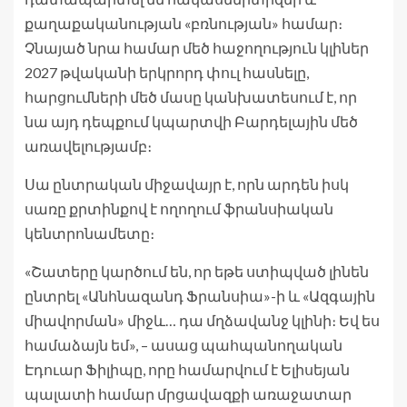
քաղաքականության «բռնության» համար։
Չնայած նրա համար մեծ հաջողություն կլիներ
2027 թվականի երկրորդ փուլ հասնելը,
հարցումների մեծ մասը կանխատեսում է, որ
նա այդ դեպքում կպարտվի Բարդելային մեծ
առավելությամբ։
Սա ընտրական միջավայր է, որն արդեն իսկ
սառը քրտինքով է ողողում ֆրանսիական
կենտրոնամետը։
«Շատերը կարծում են, որ եթե ստիպված լինեն
ընտրել «Անհնազանդ Ֆրանսիա»-ի և «Ազգային
միավորման» միջև… դա մղձավանջ կլինի։ Եվ ես
համաձայն եմ», – ասաց պահպանողական
Էդուար Ֆիլիպը, որը համարվում է Ելիսեյան
պալատի համար մրցավազքի առաջատար