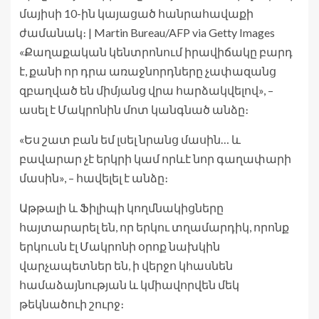
մայիսի 10-ին կայացած հանրահավաքի
ժամանակ։ | Martin Bureau/AFP via Getty Images
«Քաղաքական կենտրոնում իրավիճակը բարդ
է, քանի որ դրա առաջնորդները չափազանց
զբաղված են միմյանց վրա հարձակվելով», –
ասել է Մակրոնին մոտ կանգնած անձը։
«Ես շատ բան եմ լսել նրանց մասին… և
բավարար չէ երկրի կամ որևէ նոր գաղափարի
մասին», – հավելել է անձը։
Աթթալի և Ֆիլիպի կողմնակիցները
հայտարարել են, որ երկու տղամարդիկ, որոնք
երկուսն էլ Մակրոնի օրոք նախկին
վարչապետներ են, ի վերջո կհասնեն
համաձայնության և կմիավորվեն մեկ
թեկնածուի շուրջ։