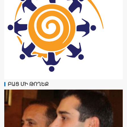
ԲԱՑ ՄԻ ԹՈՂԵՔ