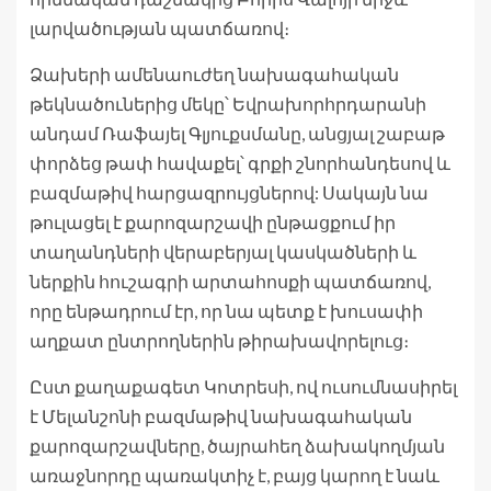
լարվածության պատճառով։
Ձախերի ամենաուժեղ նախագահական
թեկնածուներից մեկը՝ Եվրախորհրդարանի
անդամ Ռաֆայել Գլյուքսմանը, անցյալ շաբաթ
փորձեց թափ հավաքել՝ գրքի շնորհանդեսով և
բազմաթիվ հարցազրույցներով: Սակայն նա
թուլացել է քարոզարշավի ընթացքում իր
տաղանդների վերաբերյալ կասկածների և
ներքին հուշագրի արտահոսքի պատճառով,
որը ենթադրում էր, որ նա պետք է խուսափի
աղքատ ընտրողներին թիրախավորելուց։
Ըստ քաղաքագետ Կոտրեսի, ով ուսումնասիրել
է Մելանշոնի բազմաթիվ նախագահական
քարոզարշավները, ծայրահեղ ձախակողմյան
առաջնորդը պառակտիչ է, բայց կարող է նաև