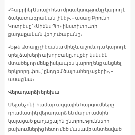
«Գաբրիել Ատալի հետ մրցակցությունը կարող է
ճակատագրական լինել», – ասաց Բրունո
Կոտրեսը՝ «Սիենս Պո» ինստիտուտի
քաղաքական վերլուծաբանը։
«Եթե Ատալը չհեռանա մինչև աշուն, դա կարող է
սրել ձախերի ախորժակը, ովքեր կսկսեն
մտածել, որ մենք իսկապես կարող ենք անցնել
երկրորդ փուլ՝ ընդդեմ ծայրահեղ աջերի», –
ասաց նա։
Վերադարձի երեխա
Մելանշոնի համար ազգային հարցումները
դրամատիկ վերադարձ են մարտ ամսին
կայացած քաղաքային ընտրությունների
բախումներից հետո մեծ մասամբ անտեսված