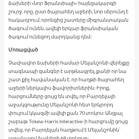
ձախերի «նոր Ֆրանսիայի» հայեցակարգի
շուրջ, որը, ըստ ծայրահեղ աջերի, նոր սերունդ է
հակադրում, որոնցից շատերը միգրանտական ​​
ծագում ունեն, ավելի երկար ֆրանսիական
ծագում ունեցող մարդկանց դեմ։
Մոռացված
Չափավոր ձախերի համար Մելանշոնի վերելքը
տագնապի զանգեր է արթնացրել, քանի որ նա
շատ քիչ հավանական է, որ հաղթի ծայրահեղ
աջերի ներկայիս ֆավորիտներին։ Իրոք,
հարցումները ցույց են տվել, որ Բարդելայի
աջակցությունը Մելանշոնի հետ երկրորդ
փուլում կկազմի ավելի քան 70 տոկոս: Անցյալ
շաբաթ Toluna-Harris Interactive-ի հարցումը ցույց
տվեց, որ Բարդելան հաղթում է Մելանշոնին՝
ստանալով ձայների 68 տոկոսը։