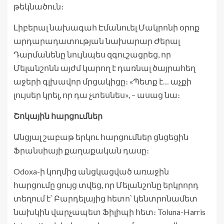
թեկնածուն։
Լիբերալ նախագահ Էմանուել Մակրոնի օրոք
արդարադատության նախարար Ժերալ
Դարմանենը նույնպես զգուշացրեց, որ
Մելանշոնն այժմ կարող է դառնալ ծայրահեղ
աջերի գլխավոր մրցակիցը։ «Պետք է… աչքի
լույսեր կրել, որ դա չտեսնես», – ասաց նա։
Շոկային հարցումներ
Անցյալ շաբաթ երկու հարցումներ ցնցեցին
Ֆրանսիայի քաղաքական դասը։
Odoxa-ի կողմից անցկացված առաջին
հարցումը ցույց տվեց, որ Մելանշոնը երկրորդ
տեղում է՝ Բարդելայից հետո՝ կենտրոնամետ
նախկին վարչապետ Ֆիլիպի հետ։ Toluna-Harris