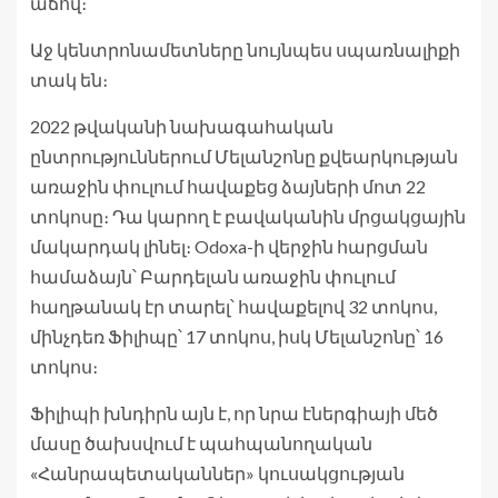
աճով։
Աջ կենտրոնամետները նույնպես սպառնալիքի
տակ են։
2022 թվականի նախագահական
ընտրություններում Մելանշոնը քվեարկության
առաջին փուլում հավաքեց ձայների մոտ 22
տոկոսը։ Դա կարող է բավականին մրցակցային
մակարդակ լինել։ Odoxa-ի վերջին հարցման
համաձայն՝ Բարդելան առաջին փուլում
հաղթանակ էր տարել՝ հավաքելով 32 տոկոս,
մինչդեռ Ֆիլիպը՝ 17 տոկոս, իսկ Մելանշոնը՝ 16
տոկոս։
Ֆիլիպի խնդիրն այն է, որ նրա էներգիայի մեծ
մասը ծախսվում է պահպանողական
«Հանրապետականներ» կուսակցության