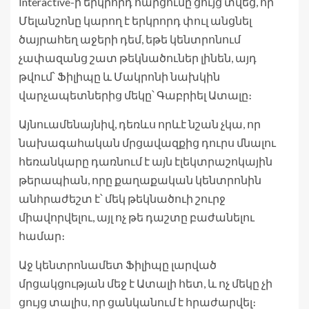
Interactive-ի երկրորդ հարցումը ցույց տվեց, որ
Մելանշոնը կարող է երկրորդ փուլ անցնել
ծայրահեղ աջերի դեմ, եթե կենտրոնում
չափազանց շատ թեկնածուներ լինեն, այդ
թվում՝ Ֆիլիպը և Մակրոնի նախկին
վարչապետներից մեկը՝ Գաբրիել Ատալը։
Այնուամենայնիվ, դեռևս որևէ նշան չկա, որ
նախագահական մրցավազքից դուրս մնալու
հեռանկարը դառնում է այն էլեկտրաշոկային
թերապիան, որը քաղաքական կենտրոնին
անհրաժեշտ է՝ մեկ թեկնածուի շուրջ
միավորվելու, այլ ոչ թե դաշտը բաժանելու
համար։
Աջ կենտրոնամետ Ֆիլիպը լարված
մրցակցության մեջ է Ատալի հետ, և ոչ մեկը չի
ցույց տալիս, որ ցանկանում է հրաժարվել։