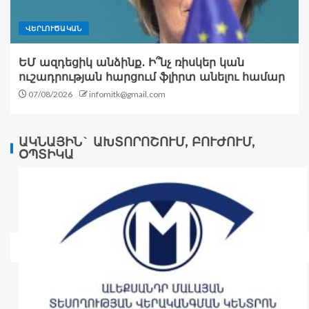
ՎԵՐԼՈՒԾԱԿԱՆ
ԵՄ ազդեցիկ անձինք․ Ի՞նչ ռիսկեր կան
ուշադրության հարցում ֆլիրտ անելու համար
07/08/2026
infomitk@gmail.com
ԱԿՆԱՅԻՆ` ԱԽՏՈՐՈՇՈՒՄ, ԲՈՒԺՈՒՄ,
ՕՊՏԻԿԱ