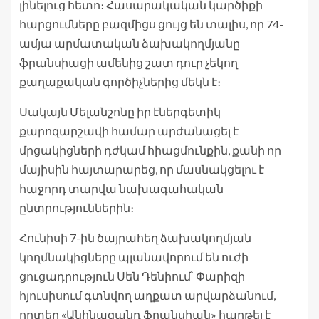
լինելուց հետո։ Հասարակական կարծիքի
հարցումները բազմիցս ցույց են տալիս, որ 74-
ամյա արմատական ​​ձախակողմյանը
ֆրանսիացի ամենից շատ դուր չեկող
քաղաքական գործիչներից մեկն է։
Սակայն Մելանշոնը իր էներգետիկ
քարոզարշավի համար արժանացել է
մրցակիցների դժկամ հիացմունքին, քանի որ
մայիսին հայտարարեց, որ մասնակցելու է
հաջորդ տարվա նախագահական
ընտրություններին։
Հունիսի 7-ին ծայրահեղ ձախակողմյան
կողմնակիցները պլանավորում են ուժի
ցուցադրություն Սեն Դենիում՝ Փարիզի
հյուսիսում գտնվող աղքատ արվարձանում,
որտեղ «Անհնազանդ Ֆրանսիան» հաղթել է