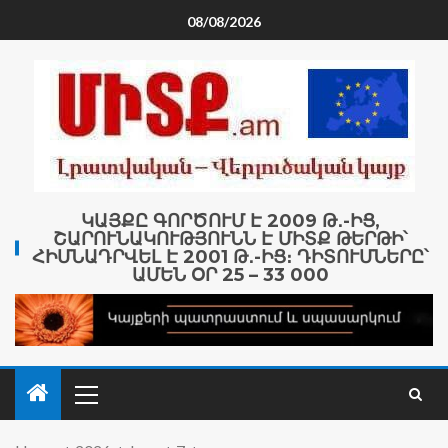
08/08/2026
ԿԱՅՔԸ ԳՈՐԾՈՒՄ Է 2009 Թ․-ԻՑ,
ՇԱՐՈՒՆԱԿՈՒԹՅՈՒՆՆ Է ՄԻՏՔ ԹԵՐԹԻ՝
ՀԻՄՆԱԴՐՎԵԼ Է 2001 Թ․-ԻՑ։ ԴԻՏՈՒՄՆԵՐԸ՝
ԱՄԵՆ ՕՐ 25 – 33 000