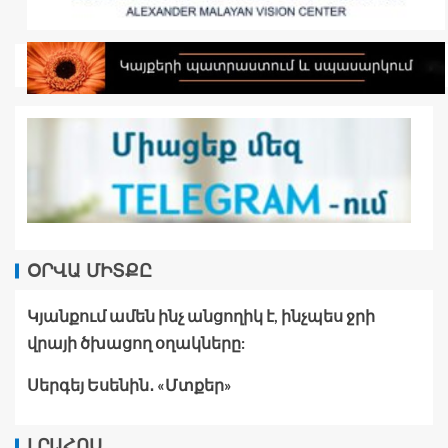
ՕՐՎԱ ՄԻՏՔԸ
Կյանքում ամեն ինչ անցողիկ է, ինչպես ջրի
վրայի ծխացող օղակները:
Սերգեյ Եսենին․ «Մտքեր»
ԼՐԱՀՈՍ