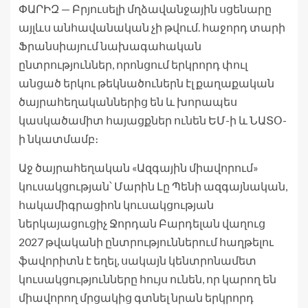
ՓԱՐԻԶ — Բրյուսելի մղձավանջային սցենարը
այլևս անհավանական չի թվում. հաջորդ տարի
Ֆրանսիայում նախագահական
ընտրություններ, որոնցում երկրորդ փուլ
անցած երկու թեկնածուներն էլ քաղաքական
ծայրահեղականներից են և խորապես
կասկածամիտ հայացքներ ունեն ԵՄ-ի և ՆԱՏՕ-
ի նկատմամբ։
Աջ ծայրահեղական «Ազգային միավորում»
կուսակցության՝ Մարին Լը Պենի ազգայնական,
հակամիգրացիոն կուսակցության
ներկայացուցիչ Ջորդան Բարդելան վաղուց
2027 թվականի ընտրություններում հաղթելու
ֆավորիտն է եղել, սակայն կենտրոնամետ
կուսակցությունները հույս ունեն, որ կարող են
միավորող մրցակից գտնել նրան երկրորդ