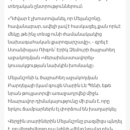
տեղական ընտրություններում։
«Դժվար է չխոստովանել, որ Մելանշոնը,
հավանաբար, ավելի լավ է հասկացել, քան որևէ
մեկը, թե ինչ տեսք ունի ժամանակակից
նախագահական քարոզարշավը», – գրել է
Ստանիսլաս Ռիգոն՝ Էրիկ Զեմուրի ծայրահեղ
աջակողմյան «Վերաիմաստավորել»
կուսակցության նախկին խոսնակը։
Մելանշոնի և ծայրահեղ աջակողմյան
Բարդելայի (կամ գուցե Մարին Լե Պենի, եթե
նրան թույլատրվի առաջադրվել) միջև
հնարավոր դիմակայությունը մի բան է, որը
երկու ճամբարներն էլ փորձում են խաղարկել։
Վերջին տարիներին Մելանշոնը բազմիցս պնդել
է, որ վերջիվերջո դա կլինի «մենք նրանց դեմ»