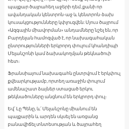
պայքար ծայրահեղ աջերի դեմ, քանի որ
ավանդական կենտրոն-աջ և կենտրոն-ձախ
կուսակցությունները կփլուզվեն: Մյուս ծայրում
«Ազգային միավորման» անդամները նշել են, որ
Բարդելան համոզված է, որ նախագահական
ընտրությունների երկրորդ փուլում կհանդիպի
Մելանշոնի կամ ձախակողմյան թեկնածուի
հետ։
Ֆրանսիայում նախագահն ընտրվում է երկփուլ
քվեարկությամբ, որտեղ առաջին փուլում
ամենաշատ ձայներ ստացած երկու
թեկնածուները անցնում են երկրորդ փուլ։
Եվ՛ Լը Պենը, և՛ Մելանշոնը միանում են
պայքարին և արդեն սկսել են առցանց
բանավիճել տնտեսության և ծայրահեղ