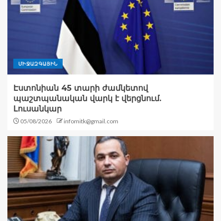
ՄԻՋԱԶԳԱՅԻՆ
Էստոնիան 45 տարի ժամկետով
պաշտպանական վարկ է վերցնում.
Լուսանկար
05/08/2026
infomitk@gmail.com