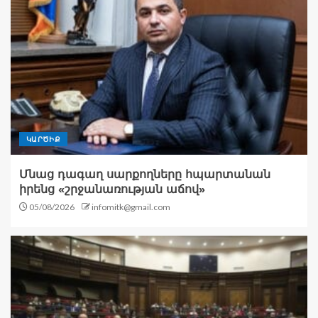
ԿԱՐԾԻՔ
Մնաց դագաղ սարքողները հպարտանան
իրենց «շրջանառության աճով»
05/08/2026
infomitk@gmail.com