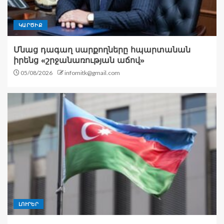
ԿԱՐԾԻՔ
Մնաց դագաղ սարքողները հպարտանան
իրենց «շրջանառության աճով»
05/08/2026
infomitk@gmail.com
ԼՈՒՐԵՐ