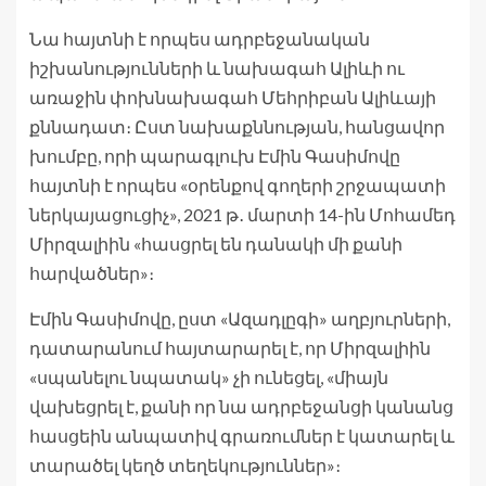
Նա հայտնի է որպես ադրբեջանական
իշխանությունների և նախագահ Ալիևի ու
առաջին փոխնախագահ Մեհրիբան Ալիևայի
քննադատ։ Ըստ նախաքննության, հանցավոր
խումբը, որի պարագլուխ Էմին Գասիմովը
հայտնի է որպես «օրենքով գողերի շրջապատի
ներկայացուցիչ», 2021 թ․ մարտի 14-ին Մոհամեդ
Միրզալիին «հասցրել են դանակի մի քանի
հարվածներ»։
Էմին Գասիմովը, ըստ «Ազադլըգի» աղբյուրների,
դատարանում հայտարարել է, որ Միրզալիին
«սպանելու նպատակ» չի ունեցել, «միայն
վախեցրել է, քանի որ նա ադրբեջանցի կանանց
հասցեին անպատիվ գրառումներ է կատարել և
տարածել կեղծ տեղեկություններ»։