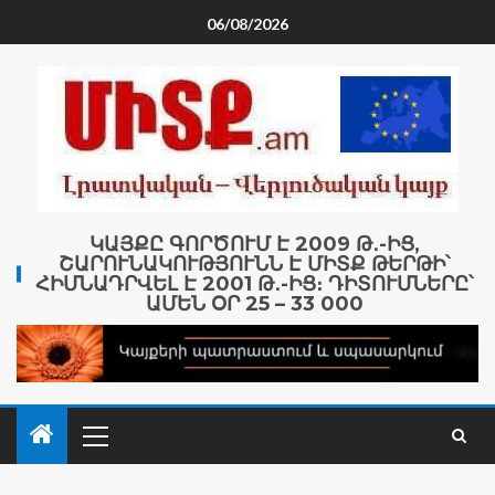
06/08/2026
ԿԱՅՔԸ ԳՈՐԾՈՒՄ Է 2009 Թ․-ԻՑ,
ՇԱՐՈՒՆԱԿՈՒԹՅՈՒՆՆ Է ՄԻՏՔ ԹԵՐԹԻ՝
ՀԻՄՆԱԴՐՎԵԼ Է 2001 Թ․-ԻՑ։ ԴԻՏՈՒՄՆԵՐԸ՝
ԱՄԵՆ ՕՐ 25 – 33 000