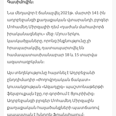
Գասիմովին։
Նա մեղավոր է ճանաչվել 2021թ․ մարտի 141-ին
ադրբեջանցի քաղաքական վտարանդի, բլոգեր
Մոհամեդ Միրզալիի դեմ «դաժան մահափորձ
իրականացնելու» մեջ։ Մյուս երկու
կասկածյլաները, որոնց ինքնությունը չի
հրապարակվել, դատապարտվել են
համապատասխանաբար 18 և 15 տարվա
ազատազրկման։
Այս տեղեկությունը հայտնել է Ադրբեջանի
ընդդիմադիր «Ժողովրդական ճակատ»
կուսակցության «Ազադլըգ» պաշտոնաթերթի
ֆեյսբուքայն էջը, որ գործում է Ցյուրիխից։
Ադրբեջանցի բլոգեր Մոհամեդ Միրզալին
քաղաքական հալածանքների պատճառով
ապաստան է խնդրել Ֆրանսիայում։