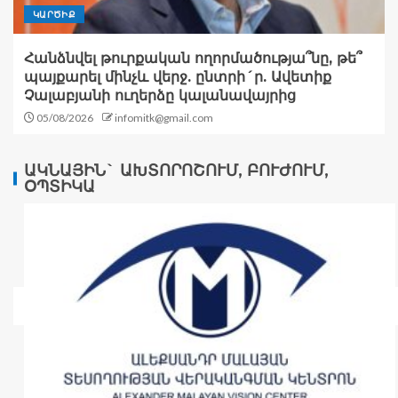
ԿԱՐԾԻՔ
Հանձնվել թուրքական ողորմածությա՞նը, թե՞
պայքարել մինչև վերջ. ընտրի´ր. Ավետիք
Չալաբյանի ուղերձը կալանավայրից
05/08/2026
infomitk@gmail.com
ԱԿՆԱՅԻՆ` ԱԽՏՈՐՈՇՈՒՄ, ԲՈՒԺՈՒՄ,
ՕՊՏԻԿԱ