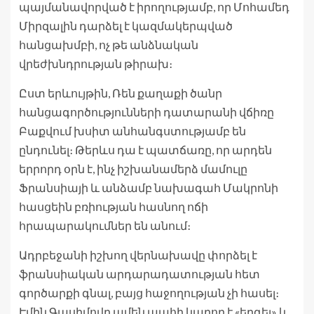
պայմանավորված է իրողությամբ, որ Մոհամեդ
Միրզալին դարձել է կազմակերպված
հանցախմբի, ոչ թե անձնական
վրեժխնդրության թիրախ։
Ըստ երևույթին, Ռեն քաղաքի ծանր
հանցագործությունների դատարանի վճիռը
Բաքվում խսիտ անհանգստությամբ են
ընդունել։ Թերևս դա է պատճառը, որ արդեն
երրորդ օրն է, ինչ իշխանամերձ մամուլը
Ֆրանսիայի և անձամբ նախագահ Մակրոնի
հասցեին բռիության հասնող ոճի
հրապարակումներ են անում։
Ադրբեջանի իշխող վերնախավը փորձել է
ֆրանսիական արդարադատության հետ
գործարքի գնալ, բայց հաջողության չի հասել։
Էմին Գասիմովը ամեն պահի կարող է «երգել» և