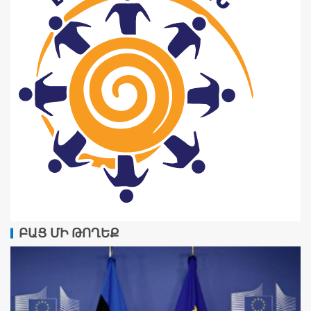
ԲԱՑ ՄԻ ԹՈՂԵՔ