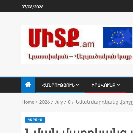
07/08/2026
ՀԱՆՐՈՒԹՅՈՒՆ
ԻՐԱՎՈՒՆՔ
Home
2026
July
8
Նման մարդկանց վերջը 
ԿԱՐԾԻՔ