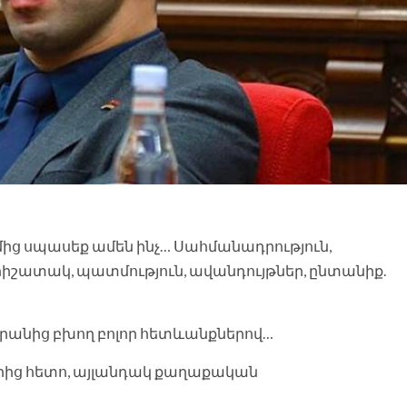
ց սպասեք ամեն ինչ… Սահմանադրություն,
հիշատակ, պատմություն, ավանդույթներ, ընտանիք.
դրանից բխող բոլոր հետևանքներով…
երից հետո, այլանդակ քաղաքական