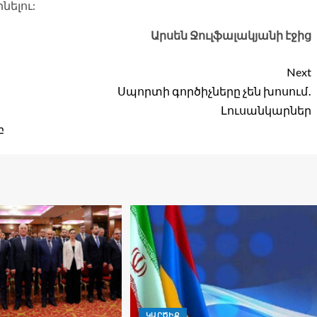
նելու:
Արսեն Ջուլֆալակյանի էջից
Next
Սպորտի գործիչները չեն խոսում․
Լուսանկարներ
բ
ԿԱՐԾԻՔ