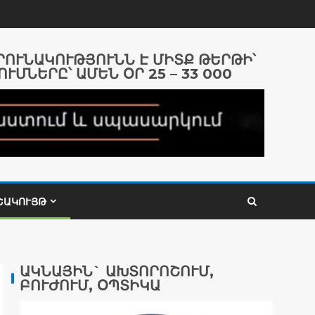
ԱՐՈՒՆԱԿՈՒԹՅՈՒՆՆ Է ՄԻՏՔ ԹԵՐԹԻ՝
ՈՒՄՆԵՐԸ՝ ԱՄԵՆ ՕՐ 25 – 33 000
ՇԱԿՈՒՅԹ
ԱԿՆԱՅԻՆ` ԱԽՏՈՐՈՇՈՒՄ,
ԲՈՒԺՈՒՄ, ՕՊՏԻԿԱ