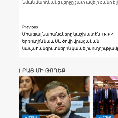
Նման մարդկանց վերջը շատ ավելի ծանր է լի
Previous
Միացյալ Նահանգները կաշխատեն TRIPP
երթուղին նաև Սև ծովի վրացական
նավահանգիստներին կապելու ուղղությամ
ԲԱՑ ՄԻ ԹՈՂԵՔ
ԿԱՐԾԻՔ
ԿԱՐԾԻՔ