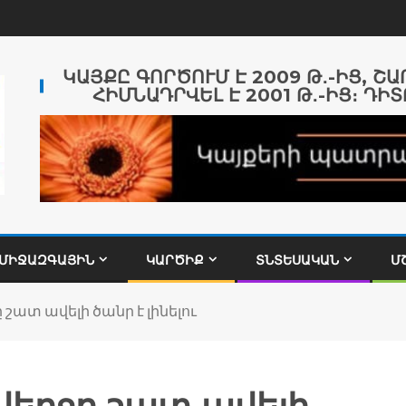
ԿԱՅՔԸ ԳՈՐԾՈՒՄ Է 2009 Թ․-ԻՑ, Շ
ՀԻՄՆԱԴՐՎԵԼ Է 2001 Թ․-ԻՑ։ ԴԻՏ
ՄԻՋԱԶԳԱՅԻՆ
ԿԱՐԾԻՔ
ՏՆՏԵՍԱԿԱՆ
Մ
շատ ավելի ծանր է լինելու