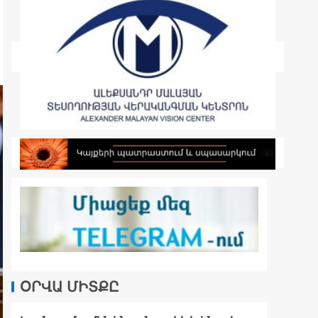
ՕՐՎԱ ՄԻՏՔԸ