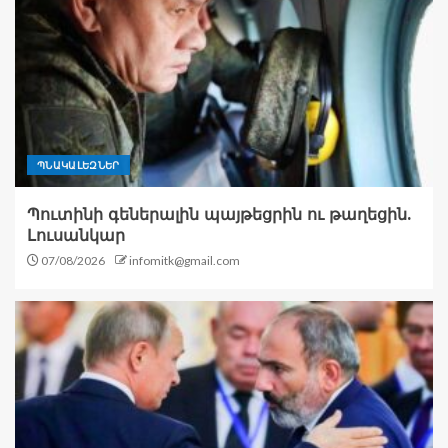
ՊՆԱԿԱԼԵԶՆԵՐ
Պուտինի գեներալին պայթեցրին ու թաղեցին.
Լուսանկար
07/08/2026
infomitk@gmail.com