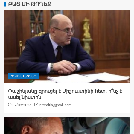
ԲԱՑ ՄԻ ԹՈՂԵՔ
ՊՆԱԿԱԼԵԶՆԵՐ
Փաշինյանը զրուցել է Միշուստինի հետ. ի՞նչ է
ասել նիստին
07/08/2026
infomitk@gmail.com