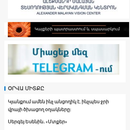
ՕՐՎԱ ՄԻՏՔԸ
Կյանքում ամեն ինչ անցողիկ է, ինչպես ջրի
վրայի ծխացող օղակները:
Սերգեյ Եսենին․ «Մտքեր»