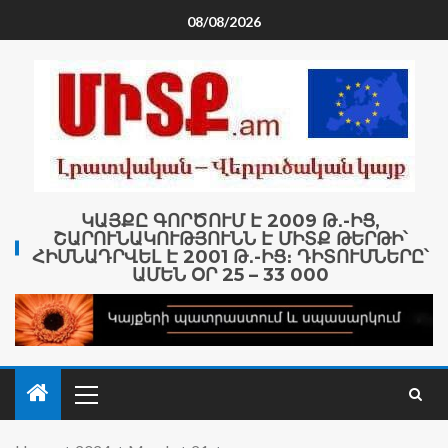
08/08/2026
ԿԱՅՔԸ ԳՈՐԾՈՒՄ Է 2009 Թ․-ԻՑ,
ՇԱՐՈՒՆԱԿՈՒԹՅՈՒՆՆ Է ՄԻՏՔ ԹԵՐԹԻ՝
ՀԻՄՆԱԴՐՎԵԼ Է 2001 Թ․-ԻՑ։ ԴԻՏՈՒՄՆԵՐԸ՝
ԱՄԵՆ ՕՐ 25 – 33 000