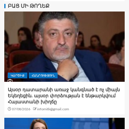
ԲԱՑ ՄԻ ԹՈՂԵՔ
ԿԱՐԾԻՔ
ՀԱՆՐՈՒԹՅՈՒՆ
Այսօր դատարանի առաջ կանգնած է ոչ միայն
Եկեղեցին. այսօր փորձության է ենթարկվում
Հայաստանի խիղճը
07/08/2026
infomitk@gmail.com