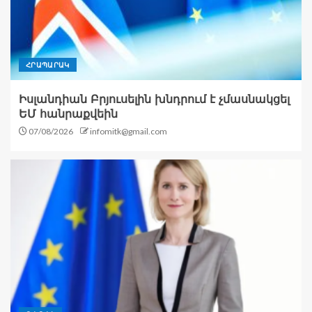
ՀՐԱՊԱՐԱԿ
Իսլանդիան Բրյուսելին խնդրում է չմասնակցել
ԵՄ հանրաքվեին
07/08/2026
infomitk@gmail.com