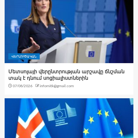
ՎԵՐԼՈՒԾԱԿԱՆ
Մետսոլայի վերընտրության արշավը ճնշման
տակ է դնում սոցիալիստներին
07/08/2026
infomitk@gmail.com