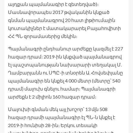
այդքան պայմանագիր է զետեղված)։
Մասնավորապես 2017 թվականին կնքած
գնման պայմանագրով 20 հատ լիթիումային
կուտակիչներ է մատակարարել Բալահովիտի
ՀՀ ՊՆ զորամասերից մեկին։
Պայմանագրի ընդհանուր արժեքը կազմել է 227
հազար դրամ։ 2019-ին կնքված պայմանագրով
էլ պաշտպանության նախարարի տեղակալ Մ.
Ղամբարյանն ու ՍՊԸ-ի տնօրեն Ա. Հովսեփյանը
պայմանագիր են կնքել 4 000 մետր (մետրը՝ 540
դրամ) մալուխ գնելու համար։ Պայմանագրի
արժեքն է 2 միլիոն 160 հազար դրամ։
Մալուխի գնման մեկ այլ խոշոր՝ 13 մլն 508
հազար դրամի պայմանագիր էլ ՊՆ-ն կնքել է
2019-ի հունիսի 28-ին։ Երկու տեսակի