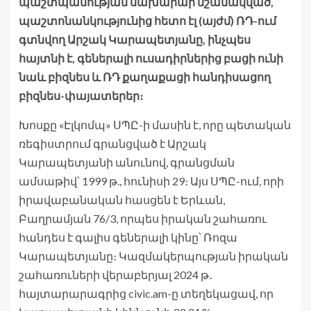
պաշտպանության նախարար նշանակված,
պաշտոնանկությունից հետո էլ (այժմ) ՌԴ-ում
գտնվող Արշակ Կարապետյանը, ինչպես
հայտնի է, գեներալի ուսադիրներից բացի ունի
նաև բիզնես և ՌԴ քաղաքացի հանդիսացող
բիզնես-փայատերեր։
Խոսքը «Էլկոմպ» ՍՊԸ-ի մասին է, որը պետական
ռեգիստրում գրանցված է Արշակ
Կարապետյանի անունով, գրանցման
ամսաթիվ՝ 1999 թ., հունիսի 29։ Այս ՍՊԸ-ում, որի
իրավաբանական հասցեն է Երևան,
Բաղրամյան 76/3, որպես իրական շահառու
հանդես է գալիս գեներալի կինը՝ Ռոզա
Կարապետյանը։ Կազմակերպության իրական
շահառուների վերաբերյալ 2024 թ․
հայտարարագրից civic.am-ը տեղեկացավ, որ