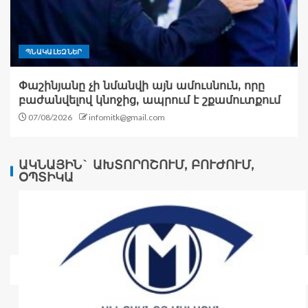
ՊՆԱԿԱԼԵԶՆԵՐ
Փաշինյանը չի նմանվի այն ամուսնուն, որը
բաժանվելով կնոջից, ապրում է շքամուտքում
07/08/2026
infomitk@gmail.com
ԱԿՆԱՅԻՆ` ԱԽՏՈՐՈՇՈՒՄ, ԲՈՒԺՈՒՄ,
ՕՊՏԻԿԱ