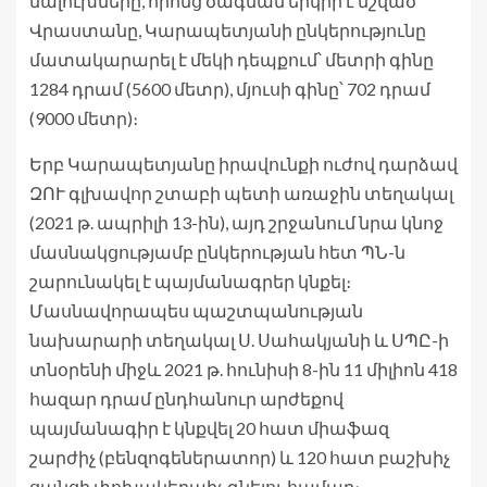
մալուխները, որոնց ծագման երկիր է նշված
Վրաստանը, Կարապետյանի ընկերությունը
մատակարարել է մեկի դեպքում՝ մետրի գինը
1284 դրամ (5600 մետր), մյուսի գինը՝ 702 դրամ
(9000 մետր)։
Երբ Կարապետյանը իրավունքի ուժով դարձավ
ԶՈՒ գլխավոր շտաբի պետի առաջին տեղակալ
(2021 թ. ապրիլի 13-ին), այդ շրջանում նրա կնոջ
մասնակցությամբ ընկերության հետ ՊՆ-ն
շարունակել է պայմանագրեր կնքել։
Մասնավորապես պաշտպանության
նախարարի տեղակալ Ս. Սահակյանի և ՍՊԸ-ի
տնօրենի միջև 2021 թ. հունիսի 8-ին 11 միլիոն 418
հազար դրամ ընդհանուր արժեքով
պայմանագիր է կնքվել 20 հատ միաֆազ
շարժիչ (բենզոգեներատոր) և 120 հատ բաշխիչ
ցանցի փոխակերպիչ գնելու համար։