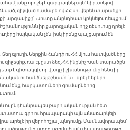
ահամյանը որոշել է զարգացնել այն՝ կիրառելով
նձնված, զիջված համարելով ՀՀ սուվերեն տարածքի
տքի արգասիքը՝ «սուտը անընդհատ կրկնելու դեպքում
Իշխանությունն իր քարոզչական ողջ ռեսուրսը դրել է
ւղերը հայկական չեն, իսկ իրենք պայքարում են
 Տեղ գյուղի, Ներքին Հանդի ու ՀՀ մյուս հատվածները
չու զիջեցիք, դա էլ, ըստ ձեզ, ՀՀ ինքնիշխան տարածքն
տք է գիտակցի, որ վաղը իշխանությունը հենց իր
ական ու հանձնել թշնամուն»,- գրել է երկրի
րկնում ենք, հարկատուների գումարներից
ստում։
ն ու ընդհանրապես բարոյականության հետ
 ստատուս գրի ու հրապարակի այն անառարկելի
րա արել է իր վերոհիշյալ պնդումը։ Մասնավորապես՝
րվածությունը, ստորագրված այն փաստաթուղթը,