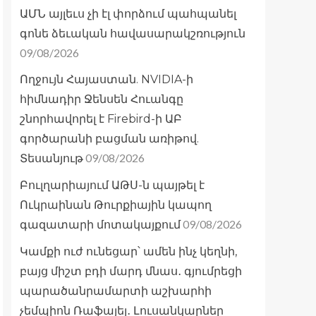
ԱՄՆ այլեւս չի էլ փորձում պահպանել
գոնե ձեւական հավասարակշռություն
09/08/2026
Ողջույն Հայաստան. NVIDIA-ի
հիմնադիր Ջենսեն Հուանգը
շնորհավորել է Firebird-ի ԱԲ
գործարանի բացման առիթով.
09/08/2026
Տեսանյութ
Բուլղարիայում ԱԹՍ-ն պայթել է
Ուկրաինան Թուրքիային կապող
09/08/2026
գազատարի մոտակայքում
Կամքի ուժ ունեցար՝ ամեն ինչ կեղնի,
բայց միշտ բդի մարդ մնաս․ գյումրեցի
պարածանրամարտի աշխարհի
չեմպիոն Ռաֆայել․ Լուսանկարներ