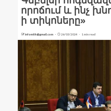
Գեբելսի հոգեզավա
որոճում և ինչ խն
ի տիկոները»
infomitk@gmail.com
26/03/2024
1 min read