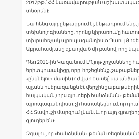
2017թթ.՝ ՀՀ կառավարության աշխատակազմ
տնօրեն):
Նա հենց այդ ընթացքում էլ, ենթադրում ենք
տեխնոլոգիաները, որոնց կիրառումը հատ
տխրահռչակ պրոպագանդիստ Պաուլ Յոզեֆ Գե
Աբրահամյանը զբաղված մի բանով, որը կպա
Դեռ 2011-ին Կազանում ԼՂ յոթ շրջանները
երիտկուսակիցը, որը, հիշեցնենք, շաբաթն
«ընկնելու» մասին (դժվար է ասել՝ սա անձ
պլանն ու երազանքն է), վերջին շաբաթների
հայկական չորս գյուղերի հանձնման» թեմա
պրոպագանդիստ, չի հստակեցնում, որ դրանք
ՀՀ Տավուշի մարզում չկան, և որ այդ գյու
գյուղեր են)։
Զգալով, որ «հանձնման» թեման ռեզոնանսներ