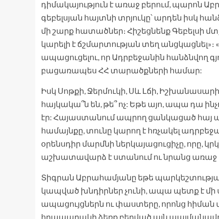
դիմակայություն է առաջ բերում, պարոն Աբր
գեբելսյան հայտնի տրյուկը՝ արդեն իսկ հա
մի շարք հատածներ։ Հիշեցնենք Գեբելսի մ
կարելի է ճշմարտության տեղ անցկացնել»։ «
ապացուցելու, որ Ադրբեջանին հանձնվող գյո
բացառապես ՀՀ տարածքների համար:
Իսկ Սոթքի, Ջերմուկի, Սև Լճի, Իշխանասարի,
հայկակա՞ն են, թե՞ ոչ: Եթե այո, ապա դա ին
էր: Հայաստանում ապրող ցանկացած հայ պե
համայնքը, տունը կարող է հռչակել ադրբեջան
օրենսդիր մարմնի ներկայացուցիչը, որը, կ
աշխատավարձ է ստանում ու նրանց առաջ 
Տիգրան Աբրահամյանը եթե պարկեշտությա
կապված խնդիրներ չունի, ապա պետք է մի
ապացույցներն ու փաստերը, որոնց հիման վ
հրապարակի ձեռք բերված այն պայմանավո