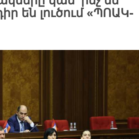
կները կամ՝ ինչ են
դիր են լուծում «ՊՈԱԿ-