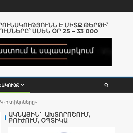
ԱՐՈՒՆԱԿՈՒԹՅՈՒՆՆ Է ՄԻՏՔ ԹԵՐԹԻ՝
ՈՒՄՆԵՐԸ՝ ԱՄԵՆ ՕՐ 25 – 33 000
ՇԱԿՈՒՅԹ
ԱԿ-ի տիկոները»
ԱԿՆԱՅԻՆ` ԱԽՏՈՐՈՇՈՒՄ,
ԲՈՒԺՈՒՄ, ՕՊՏԻԿԱ