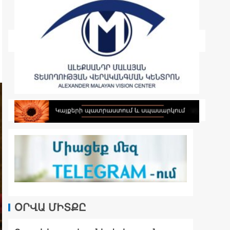
ՕՐՎԱ ՄԻՏՔԸ