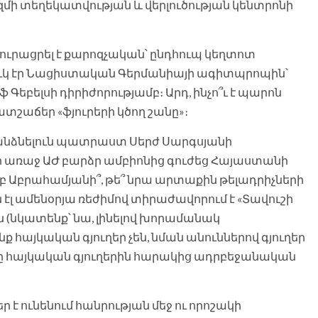
ի տեղեկատվության և վերլուծության կենտրոնի
, յուրացրել է քարոզչական՝ ընդհուպ կեղտոտ
ուկ էր Նացիստական Գերմանիայի ագիտպրոպին՝
բելսի դիրիժորությամբ։ Արդ, ինչո՞ւ է պարոն
տշաճեր «ֆյուրերի կծող շանը»։
 հանձնելուն պատրաստ Սերժ Սարգսյանի
եր առաջ ԱԺ բարձր ամբիոնից գուժեց Հայաստանի
ամբ Աբրահամյանի՞, թե՞ նրա արտաքին թելադրիչների
ն էլ ամենօրյա ռեժիմով տիրաժավորում է «Տավուշի
ն (նկատենք՝ նա, լինելով խորամանակ
 հայկական գյուղեր չեն, նման անուններով գյուղեր
ղերը հայկական գյուղերին հարակից ադրբեջանական
 է ունենում հանրության մեջ ու որոշակի