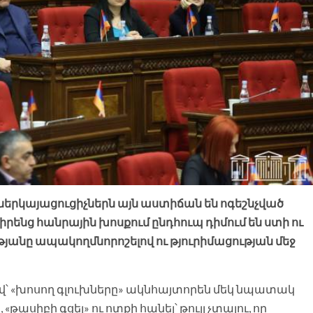
երկայացուցիչներն այն աստիճան են ոգեշնչված
ր իրենց հանրային խոսքում ընդհուպ դիմում են ստի ու
անը ապակողմնորոշելով ու թյուրիմացության մեջ
՝ «խոսող գլուխները» ակնհայտորեն մեկ նպատակ
թասիբի գցել» ու ոտքի հանել՝ թույլ չտալու, որ