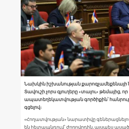
Նախկին իշխանության քարոզչամեքենայի ն
Տավուշի չորս գյուղերը «տալու» թեմայից, ո
ապատեղեկատվության գործիքին՝ հանրությ
գցելով։
«Հողատվության» նարատիվը գեներացնելով
են հետապնդում՝ ժողովրդին, այսպես ասած, «