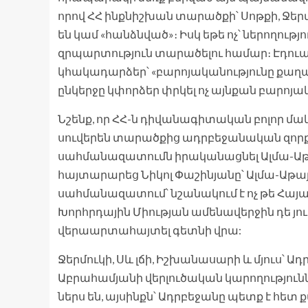
որով ՀՀ ինքնիշխան տարածքի՝ Սոթքի, Ջերմ
են կամ «հանձնված»։ Իսկ եթե ոչ՝ ներողությ
զրպարտություն տարածելու համար։ Էդուա
կհակադարձեր՝ «բարոյականությունը քաղա
ընկերջը կփորձեր փրկել ոչ այնքան բարոյա
Նշենք, որ ՀՀ-ն դիվանագիտական բոլոր մ
սուվերեն տարածքից ադրբեջանական զորք
սահմանազատումն իրականացնել Ալմա-Աթա
հայտարարեց Նիկոլ Փաշինյանը՝ Ալմա-Աթա
սահմանազատում՝ նշանակում է ոչ թե Հայա
Խորհրդային Միության ամենավերջին դե յո
վերաարտահայտել գետնի վրա:
Ջերմուկի, Սև լճի, Իշխանասարի և մյուս՝ 
Աբրահամյանի վերլուծական կարողությունն
ներս են, այսինքն՝ Ադրբեջանը պետք է հետ 