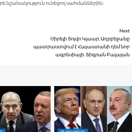
րե նշանակություն ունեցող սահմաններին։
Next
Սիրելի Տոյվո Կլաար, Ադրբեջանը
պատրաստվում է Հայաստանի դեմ նոր
ագրեսիայի. Տիգրան Բալայան
ԵՐ
ՊՆԱԿԱԼԵԶՆԵՐ