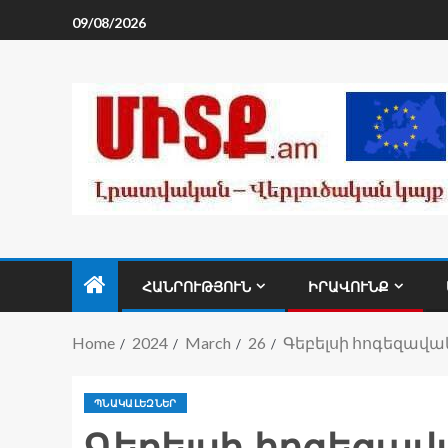
09/08/2026
ՀԱՆՐՈՒԹՅՈՒՆ
ԻՐԱՎՈՒՆՔ
Home
2024
March
26
Գեբելսի հոգեզավակն
ՊՆԱԿԱԼԵԶՆԵՐ