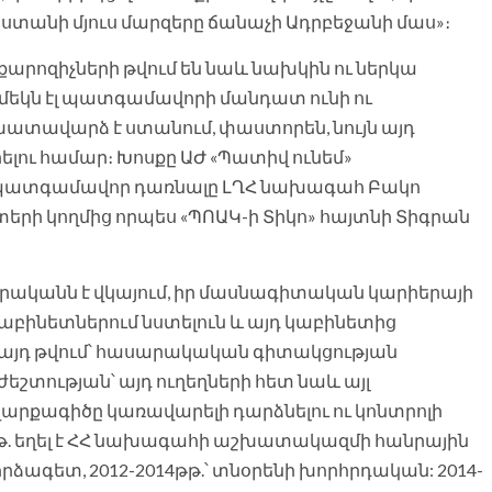
ստանի մյուս մարզերը ճանաչի Ադրբեջանի մաս»։
քարոզիչների թվում են նաև նախկին ու ներկա
մեկն էլ պատգամավորի մանդատ ունի ու
ատավարձ է ստանում, փաստորեն, նույն այդ
ելու համար։ Խոսքը ԱԺ «Պատիվ ունեմ»
պատգամավոր դառնալը ԼՂՀ նախագահ Բակո
ի կողմից որպես «ՊՈԱԿ-ի Տիկո» հայտնի Տիգրան
րականն է վկայում, իր մասնագիտական կարիերայի
աբինետներում նստելուն և այդ կաբինետից
այդ թվում՝ հասարակական գիտակցության
ժեշտության՝ այդ ուղեղների հետ նաև այլ
վարքագիծը կառավարելի դարձնելու ու կոնտրոլի
թթ. եղել է ՀՀ նախագահի աշխատակազմի հանրային
ագետ, 2012-2014թթ.՝ տնօրենի խորհրդական: 2014-