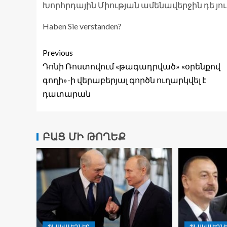
Խորհրդային Միության ամենավերջին դե յու
Haben Sie verstanden?
Previous
Դոնի Ռոստովում «թագադրված» «օրենքով
գողի»-ի վերաբերյալ գործն ուղարկվել է
դատարան
ԲԱՑ ՄԻ ԹՈՂԵՔ
ՊՆԱԿԱԼԵԶՆԵՐ
ՊՆԱԿԱԼԵԶՆ