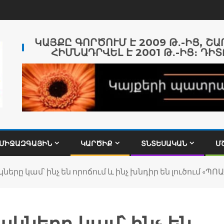
ԿԱՅՔԸ ԳՈՐԾՈՒՄ Է 2009 Թ․-ԻՑ, Շ
ՀԻՄՆԱԴՐՎԵԼ Է 2001 Թ․-ԻՑ։ ԴԻՏ
ՄԻՋԱԶԳԱՅԻՆ
ԿԱՐԾԻՔ
ՏՆՏԵՍԱԿԱՆ
Մ
երը կամ՝ ինչ են որոճում և ինչ խնդիր են լուծում «ՊՈ