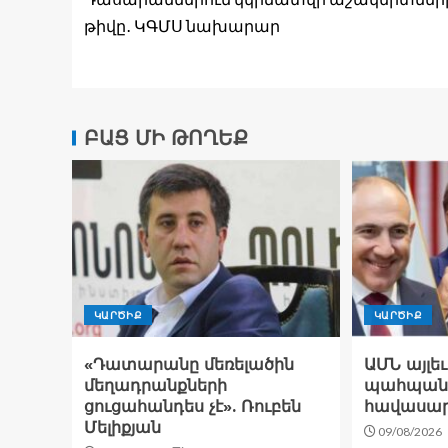
թիվը․ ԿԳՄՍ նախարար
ԲԱՑ ՄԻ ԹՈՂԵՔ
ԿԱՐԾԻՔ
ԿԱՐԾԻՔ
«Դատարանը մեռելածին
ԱՄՆ այլեւ
մեղադրանքների
պահպանե
ցուցահանդես չէ». Ռուբեն
հավասար
Մելիքյան
09/08/2026