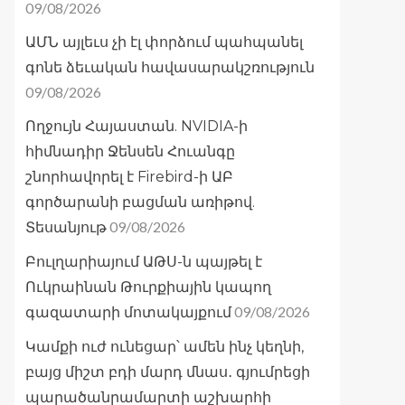
09/08/2026
ԱՄՆ այլեւս չի էլ փորձում պահպանել
գոնե ձեւական հավասարակշռություն
09/08/2026
Ողջույն Հայաստան. NVIDIA-ի
հիմնադիր Ջենսեն Հուանգը
շնորհավորել է Firebird-ի ԱԲ
գործարանի բացման առիթով.
09/08/2026
Տեսանյութ
Բուլղարիայում ԱԹՍ-ն պայթել է
Ուկրաինան Թուրքիային կապող
09/08/2026
գազատարի մոտակայքում
Կամքի ուժ ունեցար՝ ամեն ինչ կեղնի,
բայց միշտ բդի մարդ մնաս․ գյումրեցի
պարածանրամարտի աշխարհի