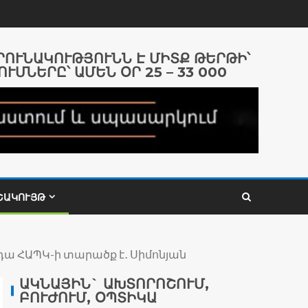
ԱՐՈՒՆԱԿՈՒԹՅՈՒՆՆ Է ՄԻՏՔ ԹԵՐԹԻ՝
ՈՒՄՆԵՐԸ՝ ԱՄԵՆ ՕՐ 25 – 33 000
ՇԱԿՈՒՅԹ
 դա ՀԱՊԿ-ի տարածք է․ Սիմոնյան
ԱԿՆԱՅԻՆ` ԱԽՏՈՐՈՇՈՒՄ,
ԲՈՒԺՈՒՄ, ՕՊՏԻԿԱ