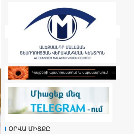
ՕՐՎԱ ՄԻՏՔԸ