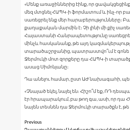
«Մենք առաջիններից էինք, որ ցավակցեցի
մեզ մտցնել ՀԱՊԿ-ի ֆորմատում և ինչ-որ բ
սառեցրել ենք մեր հարաբերությունները։ Բ
քաղաքական մարմին է։ Չի լինի մի քիչ սառե
Հայաստանի Հանրապետությունը սառեցրել 
մինչև հասկանանք, թե այդ կազմակերպությունը
տարածաշրջանից, պատրաստվո՞ւմ է գոնե 
Ջերմուկի մոտ զորքերը դա ՀԱՊԿ-ի տարածք
ասաց Սիմոնյանը։
Դա անելու համար, ըստ ԱԺ նախագահի, պետ
«Չնայած եկել, նայել են։ Հիշո՞մ եք, ՌԴ դե
էր հրապարակում, բա թող գա, ասի, որ դա Հ
նայեն տեսնեն դա Ջերմուկի տարածքն է, թե 
Previous
Դասարաններում կկրճատվի աշակերտներ