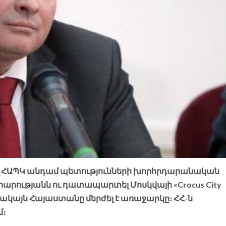
ալ ՀԱՊԿ անդամ պետությունների խորհրդարանական
րությանն ու դատապարտել Մոսկվայի «Crocus City
 սակայն Հայաստանը մերժել է առաջարկը։ ՀՀ-ն
մ։