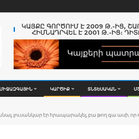
ԿԱՅՔԸ ԳՈՐԾՈՒՄ Է 2009 Թ․-ԻՑ, Շ
ՀԻՄՆԱԴՐՎԵԼ Է 2001 Թ․-ԻՑ։ ԴԻՏ
ՄԻՋԱԶԳԱՅԻՆ
ԿԱՐԾԻՔ
ՏՆՏԵՍԱԿԱՆ
Մ
նալ, լուսանկար էր հրապարակել, բա թող գա ասի, որ