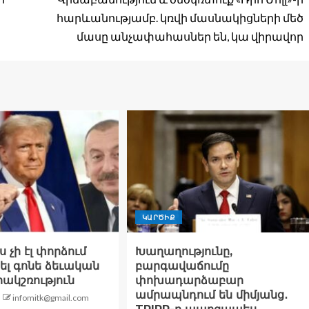
հարևանությամբ. կռվի մասնակիցների մեծ
մասը անչափահասներ են, կա վիրավոր
ԿԱՐԾԻՔ
ս չի էլ փորձում
Խաղաղությունը,
լ գոնե ձեւական
բարգավաճումը
ակշռություն
փոխադարձաբար
ամրապնդում են միմյանց․
infomitk@gmail.com