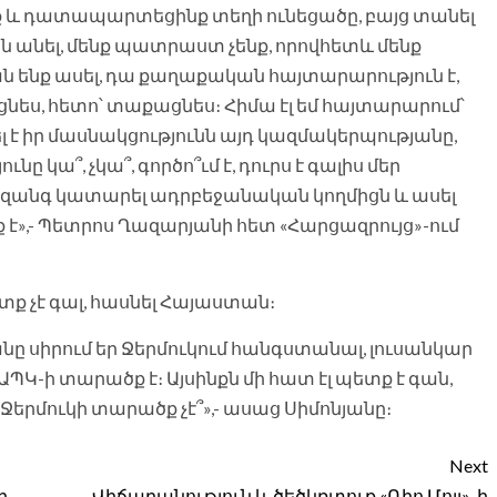
նք և դատապարտեցինք տեղի ունեցածը, բայց տանել
ան անել, մենք պատրաստ չենք, որովհետև մենք
ան ենք ասել, դա քաղաքական հայտարարություն է,
ցնես, հետո՝ տաքացնես։ Հիմա էլ եմ հայտարարում՝
է իր մասնակցությունն այդ կազմակերպությանը,
 կա՞, չկա՞, գործո՞ւմ է, դուրս է գալիս մեր
զանգ կատարել ադրբեջանական կողմիցն և ասել
 է»,- Պետրոս Ղազարյանի հետ «Հարցազրույց»-ում
ք չէ գալ, հասնել Հայաստան։
սպանը սիրում եր Ջերմուկում հանգստանալ, լուսանկար
ԱՊԿ-ի տարածք է։ Այսինքն մի հատ էլ պետք է գան,
Ջերմուկի տարածք չէ՞»,- ասաց Սիմոնյանը։
Next
ի
Վիճաբանություն և ծեծկռտուք «Ռիո Մոլլ»-ի