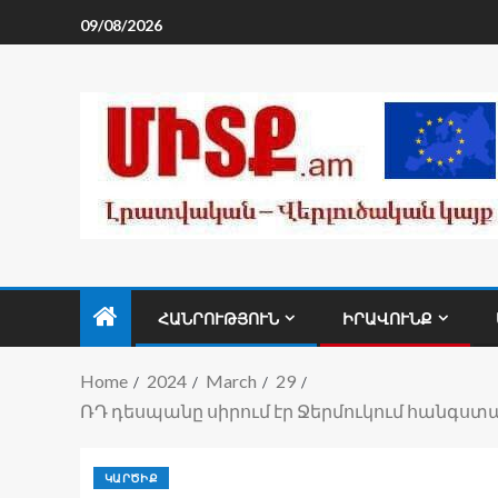
09/08/2026
ՀԱՆՐՈՒԹՅՈՒՆ
ԻՐԱՎՈՒՆՔ
Home
2024
March
29
ՌԴ դեսպանը սիրում էր Ջերմուկում հանգստա
ԿԱՐԾԻՔ