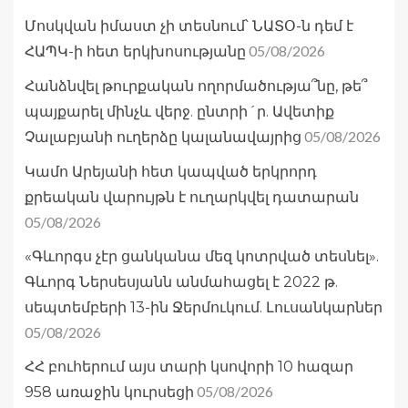
Մոսկվան իմաստ չի տեսնում՝ ՆԱՏՕ-ն դեմ է
05/08/2026
ՀԱՊԿ-ի հետ երկխոսությանը
Հանձնվել թուրքական ողորմածությա՞նը, թե՞
պայքարել մինչև վերջ. ընտրի´ր. Ավետիք
05/08/2026
Չալաբյանի ուղերձը կալանավայրից
Կամո Արեյանի հետ կապված երկրորդ
քրեական վարույթն է ուղարկվել դատարան
05/08/2026
«Գևորգս չէր ցանկանա մեզ կոտրված տեսնել».
Գևորգ Ներսեսյանն անմահացել է 2022 թ.
սեպտեմբերի 13-ին Ջերմուկում. Լուսանկարներ
05/08/2026
ՀՀ բուհերում այս տարի կսովորի 10 հազար
05/08/2026
958 առաջին կուրսեցի