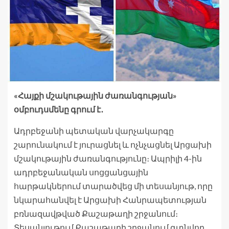
«Հայքի մշակութային ժառանգության»
օմբուդսմենը գրում է․
Ադրբեջանի պետական վարչակարգը
շարունակում է յուրացնել և ոչնչացնել Արցախի
մշակութային ժառանգությունը։ Ապրիլի 4-ին
ադրբեջանական սոցցանցային
հարթակներում տարածվեց մի տեսանյութ, որը
նկարահանվել է Արցախի Հանրապետության
բռնազավթված Քաշաթաղի շրջանում։
Տեսանյութում Քաշաթաղի շրջանում գտնվող