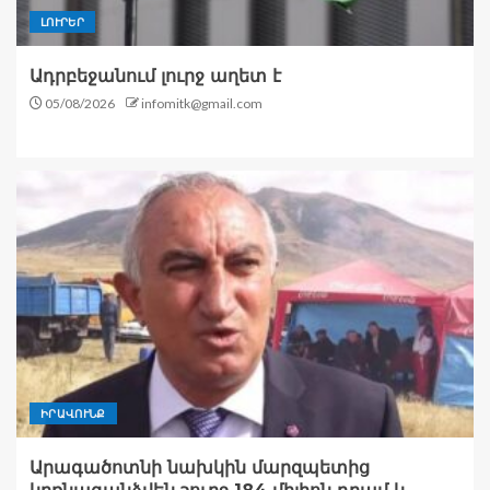
ԼՈՒՐԵՐ
Ադրբեջանում լուրջ աղետ է
05/08/2026
infomitk@gmail.com
ԻՐԱՎՈՒՆՔ
Արագածոտնի նախկին մարզպետից