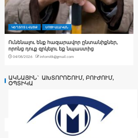
ԿԵՂՏՈՏ ԼՎԱՑՔ
ՍՈՑԻԱԼԱԿԱՆ
Ունենալու ենք հազարավոր ընտանիքներ,
որոնց դուք զրկելու եք նպաստից
04/08/2026
infomitk@gmail.com
ԱԿՆԱՅԻՆ` ԱԽՏՈՐՈՇՈՒՄ, ԲՈՒԺՈՒՄ,
ՕՊՏԻԿԱ