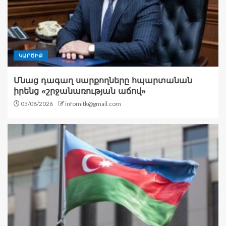
ԿԱՐԾԻՔ
Մնաց դագաղ սարքողները հպարտանան
իրենց «շրջանառության աճով»
05/08/2026
infomitk@gmail.com