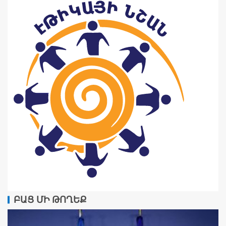
ԲԱՑ ՄԻ ԹՈՂԵՔ