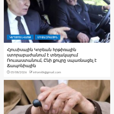
ԿԵՂՏՈՏ ԼՎԱՑՔ
ՄԻՋԱԶԳԱՅԻՆ
Հյուսիսային Կորեան հրթիռային
ստորաբաժանում է տեղակայում
Ռուսաստանում, Ընի քույրը սպառնացել է
Ճապոնիային
05/08/2026
infomitk@gmail.com