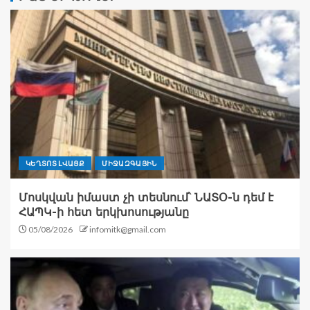
ԿԵՂՏՈՏ ԼՎԱՑՔ
ՄԻՋԱԶԳԱՅԻՆ
Մոսկվան իմաստ չի տեսնում՝ ՆԱՏՕ-ն դեմ է
ՀԱՊԿ-ի հետ երկխոսությանը
05/08/2026
infomitk@gmail.com