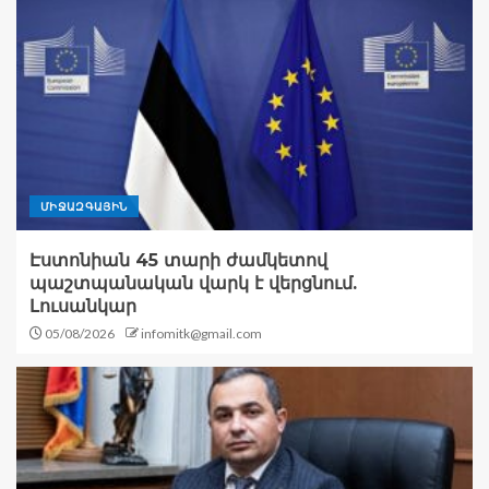
ՄԻՋԱԶԳԱՅԻՆ
Էստոնիան 45 տարի ժամկետով
պաշտպանական վարկ է վերցնում.
Լուսանկար
05/08/2026
infomitk@gmail.com