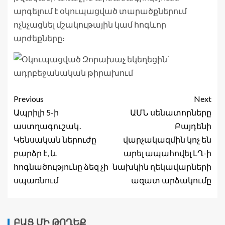
արգելում է օկուպացված տարածքներում
ոչնչացնել մշակութային կամ հոգևոր
արժեքները։
Previous
Next
Ապրիլի 5-ի
ԱՄՆ սենատորները
աստղագուշակ․
Բայդենի
Կենսական ներուժը
վարչակազմին կոչ են
բարձր է, և
արել ապահովել ԼՂ-ի
հոգնածությունը ձեզ չի
նախկին ղեկավարների
սպառնում
ազատ արձակումը
ԲԱՑ ՄԻ ԹՈՂԵՔ