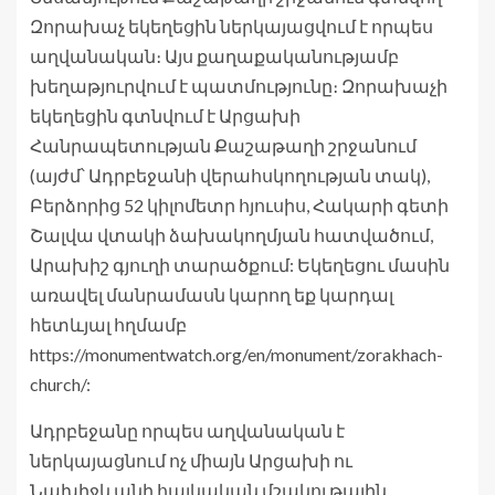
Զորախաչ եկեղեցին ներկայացվում է որպես
աղվանական։ Այս քաղաքականությամբ
խեղաթյուրվում է պատմությունը։ Զորախաչի
եկեղեցին գտնվում է Արցախի
Հանրապետության Քաշաթաղի շրջանում
(այժմ՝ Ադրբեջանի վերահսկողության տակ),
Բերձորից 52 կիլոմետր հյուսիս, Հակարի գետի
Շալվա վտակի ձախակողմյան հատվածում,
Արախիշ գյուղի տարածքում: Եկեղեցու մասին
առավել մանրամասն կարող եք կարդալ
հետևյալ հղմամբ
https://monumentwatch.org/en/monument/zorakhach-
church/:
Ադրբեջանը որպես աղվանական է
ներկայացնում ոչ միայն Արցախի ու
Նախիջևանի հայկական մշակութային