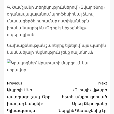
Գ․ Շամշյանի տեղեկություններով՝ «Զվարթնոց»
օդանավակայանում պրոֆեսիոնալ ձևով
վնասազերծելու համար ոստիկաններն
իրականացրել են «Օդից էլ կիջեցնենք»
օպերացիան։
Նախաքննության շահերից ելնելով՝ այս պահին
կասկածյալի ինքնություն չենք հայտնում։
Previous
Next
Ապրիլի 13-ի
«Ուրալի» վթարի
աստղագուշակ․ Օրը
հետեւանքով զոհված
խաղաղ կանցնի:
Արեգ Քերոբյանը
Գլխապտույտ
Ներքին Գետաշենից էր,