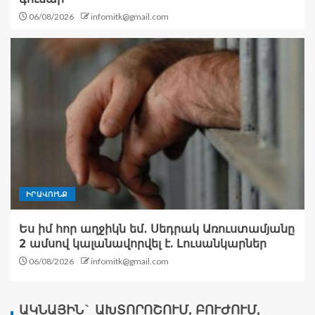
06/08/2026
infomitk@gmail.com
ԻՐԱՎՈՒՆՔ
Ես իմ հոր աղջիկն եմ․ Սեդրակ Առուստամյանը
2 ամսով կալանավորվել է. Լուսանկարներ
06/08/2026
infomitk@gmail.com
ԱԿՆԱՅԻՆ` ԱԽՏՈՐՈՇՈՒՄ, ԲՈՒԺՈՒՄ,