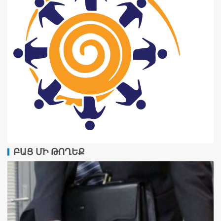
ԲԱՑ ՄԻ ԹՈՂԵՔ