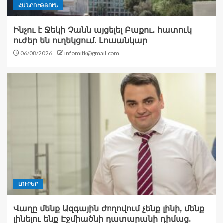
ՀԱՆՐՈՒԹՅՈՒՆ
Ինչու է Ջեկի Չանն այցելել Բաքու․ հատուկ
ուժեր են ուղեկցում. Լուսանկար
06/08/2026
infomitk@gmail.com
ԼՈՒՐԵՐ
Վաղը մենք Ազգային ժողովում չենք լինի, մենք
լինելու ենք Էջմիածնի դատարանի դիմաց.