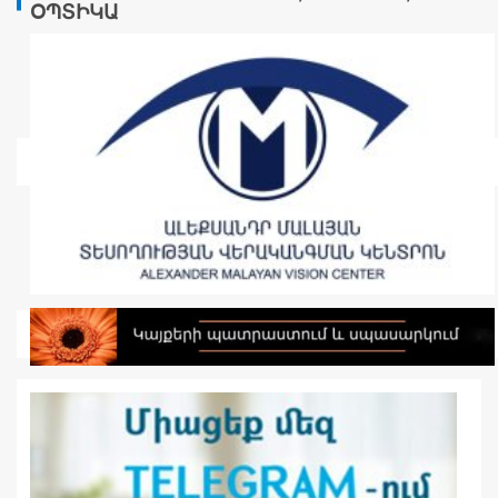
ՕՊՏԻԿԱ