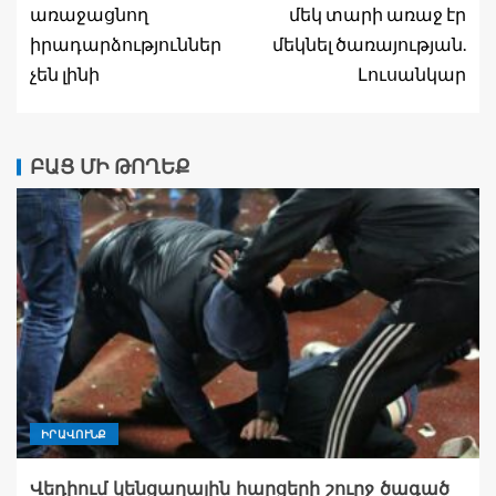
առաջացնող
մեկ տարի առաջ էր
իրադարձություններ
մեկնել ծառայության.
չեն լինի
Լուսանկար
ԲԱՑ ՄԻ ԹՈՂԵՔ
ԻՐԱՎՈՒՆՔ
Վեդիում կենցաղային հարցերի շուրջ ծագած