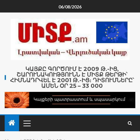
06/08/2026
ԿԱՅՔԸ ԳՈՐԾՈՒՄ Է 2009 Թ․-ԻՑ,
ՇԱՐՈՒՆԱԿՈՒԹՅՈՒՆՆ Է ՄԻՏՔ ԹԵՐԹԻ՝
ՀԻՄՆԱԴՐՎԵԼ Է 2001 Թ․-ԻՑ։ ԴԻՏՈՒՄՆԵՐԸ՝
ԱՄԵՆ ՕՐ 25 – 33 000