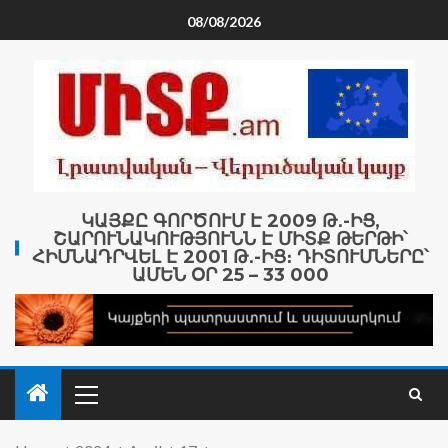
08/08/2026
ԿԱՅՔԸ ԳՈՐԾՈՒՄ Է 2009 Թ․-ԻՑ,
ՇԱՐՈՒՆԱԿՈՒԹՅՈՒՆՆ Է ՄԻՏՔ ԹԵՐԹԻ՝
ՀԻՄՆԱԴՐՎԵԼ Է 2001 Թ․-ԻՑ։ ԴԻՏՈՒՄՆԵՐԸ՝
ԱՄԵՆ ՕՐ 25 – 33 000