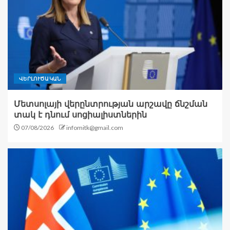
ՎԵՐԼՈՒԾԱԿԱՆ
Մետսոլայի վերընտրության արշավը ճնշման
տակ է դնում սոցիալիստներին
07/08/2026
infomitk@gmail.com