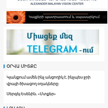
ՕՐՎԱ ՄԻՏՔԸ
Կյանքում ամեն ինչ անցողիկ է, ինչպես ջրի
վրայի ծխացող օղակները:
Սերգեյ Եսենին․ «Մտքեր»