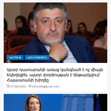
ԿԱՐԾԻՔ
ՀԱՆՐՈՒԹՅՈՒՆ
Այսօր դատարանի առաջ կանգնած է ոչ միայն
Եկեղեցին. այսօր փորձության է ենթարկվում
Հայաստանի խիղճը
07/08/2026
infomitk@gmail.com