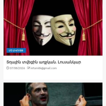
ՄՇԱԿՈՒՅԹ
Տղային տվեցին աղջկան. Լուսանկար
07/08/2026
infomitk@gmail.com