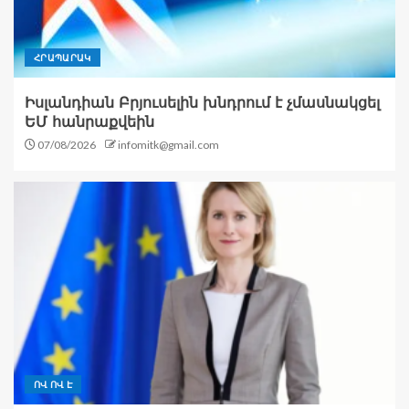
ՀՐԱՊԱՐԱԿ
Իսլանդիան Բրյուսելին խնդրում է չմասնակցել
ԵՄ հանրաքվեին
07/08/2026
infomitk@gmail.com
ՈՎ ՈՎ Է