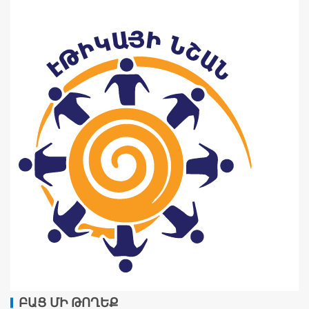
ԲԱՑ ՄԻ ԹՈՂԵՔ