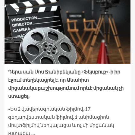
Դերասան Սոս Ջանիբեկյանը «Ֆեյսբուք»-ի իր
էջում տեղեկացրել է, որ Անահիտ
մրցանակաբաշխությունում որևէ մրցանակ չի
ստացել։
«Ես 2 վավերագրական ֆիլմով, 17
գեղարվեստական ֆիլմով, 1 անիմացիոն
մուլտֆիլմով ներկայացա և ոչ մի մրցանակ
չստացա …