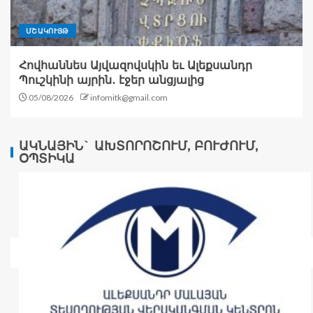
ՄՇԱԿՈՒՅԹ
Հովհաննես Այվազովսկին եւ Ալեքսանդր
Պուշկինի այրին․ էջեր անցյալից
05/08/2026
infomitk@gmail.com
ԱԿՆԱՅԻՆ` ԱԽՏՈՐՈՇՈՒՄ, ԲՈՒԺՈՒՄ,
ՕՊՏԻԿԱ