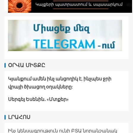
ՕՐՎԱ ՄԻՏՔԸ
Կյանքում ամեն ինչ անցողիկ է, ինչպես ջրի
վրայի ծխացող օղակները:
Սերգեյ Եսենին․ «Մտքեր»
ԼՐԱՀՈՍ
Ինչ կենսագրություն ունի ԲՏԱ նորանշանակ