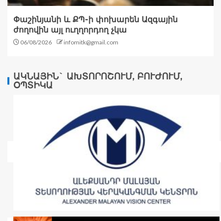
Փաշինյանի և ՔՊ-ի փոխարեն Ազգային
ժողովին այլ ուղղորդող չկա
06/08/2026
infomitk@gmail.com
ԱԿՆԱՅԻՆ` ԱԽՏՈՐՈՇՈՒՄ, ԲՈՒԺՈՒՄ,
ՕՊՏԻԿԱ