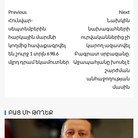
Previous
Next
Հունվար-
Նախկին
սեպտեմբերին
նախագահների
հարկային մարմնի
ուրվականներից չի
կողմից հավաքագրվել
կարող ազատվել
են շուրջ 1 տրլն 698.6
Բագրատ սրբազանը.
մլրդ դրամ եկամուտներ
Աջապահյանը խոսել է
շարժման
անհաջողության
մասին
ԲԱՑ ՄԻ ԹՈՂԵՔ