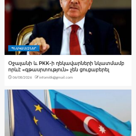
ՊՆԱԿԱԼԵԶՆԵՐ
Օջալանի և PKK-ի ղեկավարների նկատմամբ
որևէ «գթասրտություն» չեն ցուցաբերել
06/08/2026
infomitk@gmail.com