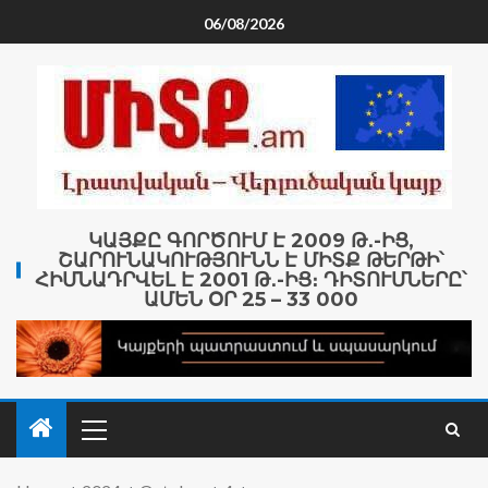
06/08/2026
ԿԱՅՔԸ ԳՈՐԾՈՒՄ Է 2009 Թ․-ԻՑ,
ՇԱՐՈՒՆԱԿՈՒԹՅՈՒՆՆ Է ՄԻՏՔ ԹԵՐԹԻ՝
ՀԻՄՆԱԴՐՎԵԼ Է 2001 Թ․-ԻՑ։ ԴԻՏՈՒՄՆԵՐԸ՝
ԱՄԵՆ ՕՐ 25 – 33 000