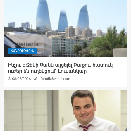
ՀԱՆՐՈՒԹՅՈՒՆ
Ինչու է Ջեկի Չանն այցելել Բաքու․ հատուկ
ուժեր են ուղեկցում. Լուսանկար
06/08/2026
infomitk@gmail.com