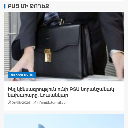
ԲԱՑ ՄԻ ԹՈՂԵՔ
ՊԱՇՏՈՆԱԿԱՆ
Ինչ կենսագրություն ունի ԲՏԱ նորանշանակ
նախարարը. Լուսանկար
06/08/2026
infomitk@gmail.com