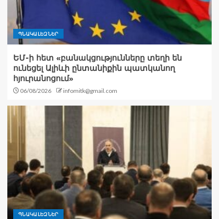
ՊՆԱԿԱԼԵԶՆԵՐ
ԵՄ-ի հետ «բանակցությունները տեղի են
ունեցել Ալիևի ընտանիքին պատկանող
հյուրանոցում»
06/08/2026
infomitk@gmail.com
ՊՆԱԿԱԼԵԶՆԵՐ