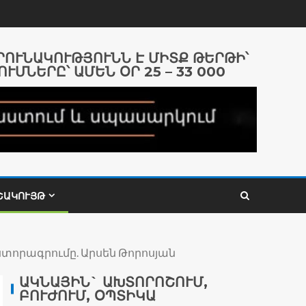
ԱՐՈՒՆԱԿՈՒԹՅՈՒՆՆ Է ՄԻՏՔ ԹԵՐԹԻ՝
ՈՒՄՆԵՐԸ՝ ԱՄԵՆ ՕՐ 25 – 33 000
ՇԱԿՈՒՅԹ
տորագրումը. Արսեն Թորոսյան
ԱԿՆԱՅԻՆ` ԱԽՏՈՐՈՇՈՒՄ,
ԲՈՒԺՈՒՄ, ՕՊՏԻԿԱ