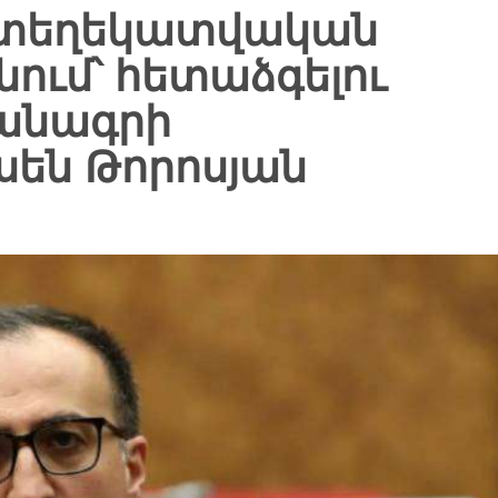
ը տեղեկատվական
նում՝ հետաձգելու
անագրի
սեն Թորոսյան