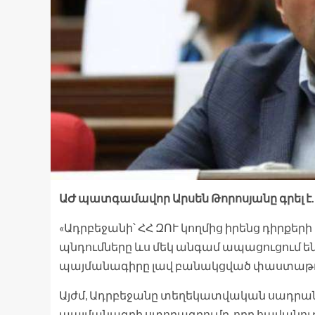
ԱԺ պատգամավոր Արսեն Թորոսյանը գրել է.
«Ադրբեջանի՝ ՀՀ ԶՈՒ կողմից իրենց դիրքե
պնդումները ևս մեկ անգամ ապացուցում ե
պայմանագիրը լավ բանակցված փաստաթու
Այժմ, Ադրբեջանը տեղեկատվական սադրանք
պայմանագրի ստորագրումը, որը հավանութ