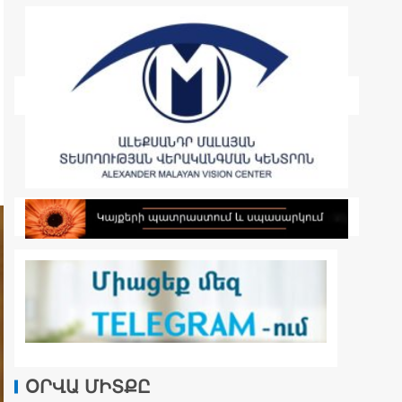
ՕՐՎԱ ՄԻՏՔԸ