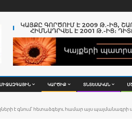
ԿԱՅՔԸ ԳՈՐԾՈՒՄ Է 2009 Թ․-ԻՑ, Շ
ՀԻՄՆԱԴՐՎԵԼ Է 2001 Թ․-ԻՑ։ ԴԻՏ
ՄԻՋԱԶԳԱՅԻՆ
ԿԱՐԾԻՔ
ՏՆՏԵՍԱԿԱՆ
Մ
երի է գնում՝ հետաձգելու համար այս պայմանագրի ս