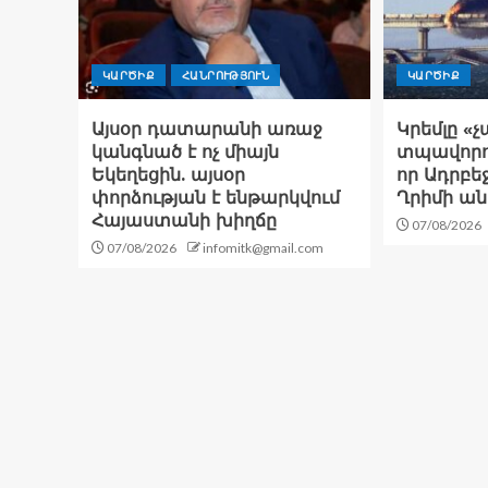
ԿԱՐԾԻՔ
ՀԱՆՐՈՒԹՅՈՒՆ
ԿԱՐԾԻՔ
Այսօր դատարանի առաջ
Կրեմլը «
կանգնած է ոչ միայն
տպավորու
Եկեղեցին. այսօր
որ Ադրբե
փորձության է ենթարկվում
Ղրիմի ա
Հայաստանի խիղճը
07/08/2026
07/08/2026
infomitk@gmail.com