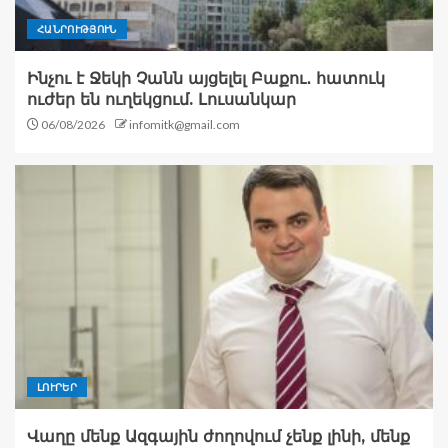
ՀԱՆՐՈՒԹՅՈՒՆ
Ինչու է Ջեկի Չանն այցելել Բաքու․ հատուկ
ուժեր են ուղեկցում. Լուսանկար
06/08/2026
infomitk@gmail.com
ԼՈՒՐԵՐ
Վաղը մենք Ազգային ժողովում չենք լինի, մենք