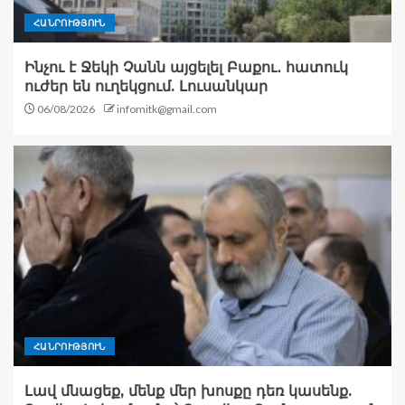
ՀԱՆՐՈՒԹՅՈՒՆ
Ինչու է Ջեկի Չանն այցելել Բաքու․ հատուկ
ուժեր են ուղեկցում. Լուսանկար
06/08/2026
infomitk@gmail.com
ՀԱՆՐՈՒԹՅՈՒՆ
Լավ մնացեք, մենք մեր խոսքը դեռ կասենք.