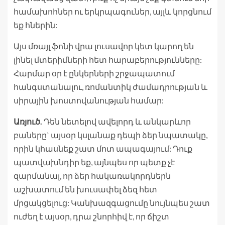
համախոհներ ու երկրպագուներ, այլև կորցնում
եք հներին:
Այս մռայլ ֆոնի վրա լուսավոր կետ կարող են
լինել մտերիմների հետ հարաբերությունները:
Հարմար օր է ընկերների շրջապատում
հանգստանալու, ռոմանտիկ ժամադրության և
սիրային խոստովանության համար:
Առյուծ.
Դեն նետելով ավելորդ և անկարևոր
բաները` այսօր կսլանաք դեպի ձեր նպատակը,
որին կհասնեք շատ մոտ ապագայում: Դուք
պատվախնդիր եք, այնպես որ պետք չէ
զարմանալ, որ ձեր հակառակորդներն
աշխատում են խուսափել ձեզ հետ
մրցակցելուց: Կանխազգացումը նույնպես շատ
ուժեղ է այսօր, դրա շնորհիվ է, որ ճիշտ