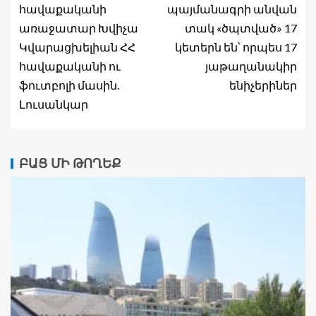
հավաքականի
պայմանագրի անվան
առաջատար Խվիչա
տակ «ծպտված» 17
Կվարացխելիան ՀՀ
կետերն են՝ որպես 17
հավաքականի ու
յաթաղանակիր
ֆուտբոլի մասին.
ենիչերիներ
Լուսանկար
ԲԱՑ ՄԻ ԹՈՂԵՔ