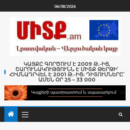
06/08/2026
ԿԱՅՔԸ ԳՈՐԾՈՒՄ Է 2009 Թ․-ԻՑ,
ՇԱՐՈՒՆԱԿՈՒԹՅՈՒՆՆ Է ՄԻՏՔ ԹԵՐԹԻ՝
ՀԻՄՆԱԴՐՎԵԼ Է 2001 Թ․-ԻՑ։ ԴԻՏՈՒՄՆԵՐԸ՝
ԱՄԵՆ ՕՐ 25 – 33 000