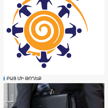
ԲԱՑ ՄԻ ԹՈՂԵՔ