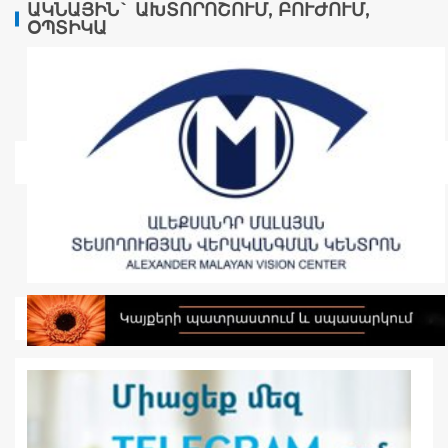
ԱԿՆԱՅԻՆ` ԱԽՏՈՐՈՇՈՒՄ, ԲՈՒԺՈՒՄ,
ՕՊՏԻԿԱ