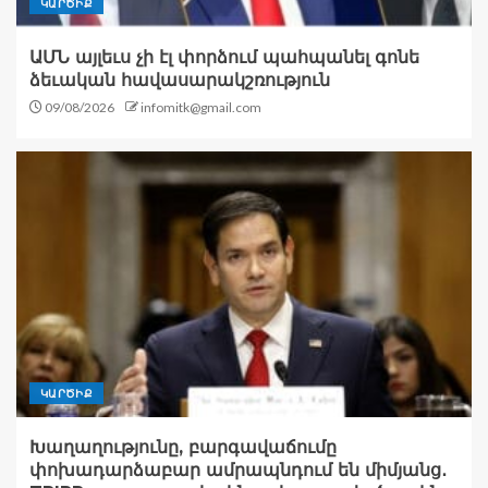
ԿԱՐԾԻՔ
ԱՄՆ այլեւս չի էլ փորձում պահպանել գոնե
ձեւական հավասարակշռություն
09/08/2026
infomitk@gmail.com
ԿԱՐԾԻՔ
Խաղաղությունը, բարգավաճումը
փոխադարձաբար ամրապնդում են միմյանց․