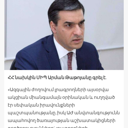
ՀՀ նախկին ՄԻՊ Արման Թաթոյանը գրել է.
«Ազգային ժողովում լրագրողների այսօրվա
ակցիան միանգամայն օրինական և ուղղված
էր սեփական իրավունքների
պաշտպանությանը, իսկ ԱԺ անվտանգությունն
ապահովող ծառայության աշխատակիցների
գործողությունները` լրագրողների