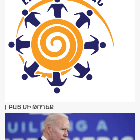
ԲԱՑ ՄԻ ԹՈՂԵՔ