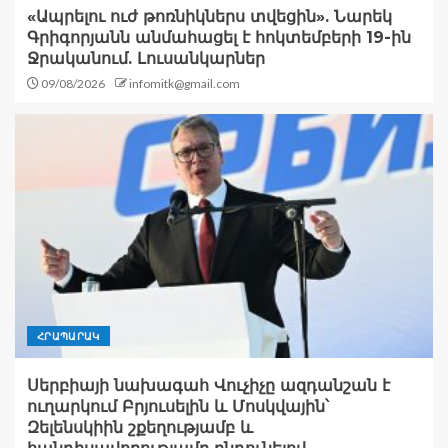
«Ապրելու ուժ թոռնիկներս տվեցին». Նարեկ
Գրիգորյանն անմահացել է հոկտեմբերի 19-ին
Ջրականում. Լուսանկարներ
09/08/2026
infomitk@gmail.com
ՀՐԱՊԱՐԱԿ
Սերբիայի նախագահ Վուչիչը ազդանշան է
ուղարկում Բրյուսելին և Մոսկվային՝
Զելենսկիին շքեղությամբ և