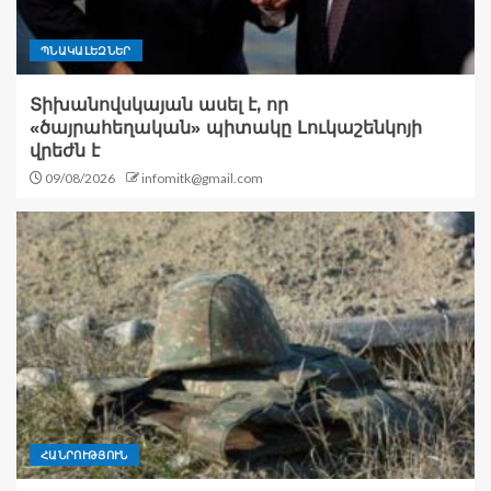
ՊՆԱԿԱԼԵԶՆԵՐ
Տիխանովսկայան ասել է, որ
«ծայրահեղական» պիտակը Լուկաշենկոյի
վրեժն է
09/08/2026
infomitk@gmail.com
ՀԱՆՐՈՒԹՅՈՒՆ