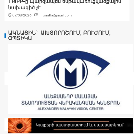
TRIPP-ը պարզապես ենթակառուցվածքային
նախագիծ չէ
09/08/2026
infomitk@gmail.com
ԱԿՆԱՅԻՆ` ԱԽՏՈՐՈՇՈՒՄ, ԲՈՒԺՈՒՄ,
ՕՊՏԻԿԱ