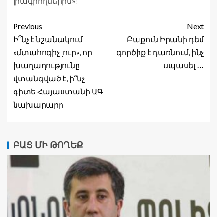
լրագրողներին»։
Previous
Next
Ի՞նչ է նշանակում
Բաքուն Իրանի դեմ
«մտահոգիչ լուր», որ
գործիք է դառնում, ինչ
խաղաղությունը
սպասել ․․․
վտանգված է, ի՞նչ
գիտե Հայաստանի ԱԳ
նախարարը
ԲԱՑ ՄԻ ԹՈՂԵՔ