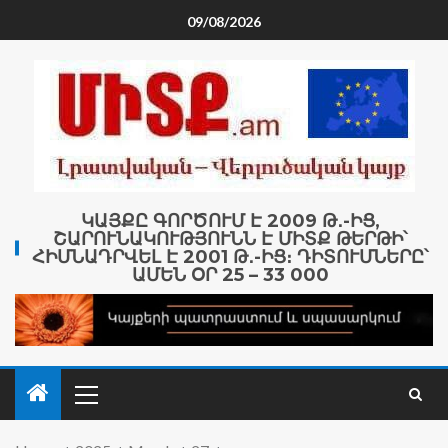
09/08/2026
ԿԱՅՔԸ ԳՈՐԾՈՒՄ Է 2009 Թ․-ԻՑ,
ՇԱՐՈՒՆԱԿՈՒԹՅՈՒՆՆ Է ՄԻՏՔ ԹԵՐԹԻ՝
ՀԻՄՆԱԴՐՎԵԼ Է 2001 Թ․-ԻՑ։ ԴԻՏՈՒՄՆԵՐԸ՝
ԱՄԵՆ ՕՐ 25 – 33 000