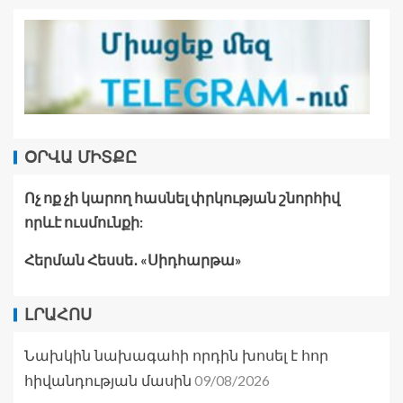
ՕՐՎԱ ՄԻՏՔԸ
Ոչ ոք չի կարող հասնել փրկության շնորհիվ
որևէ ուսմունքի:
Հերման Հեսսե․ «Սիդհարթա»
ԼՐԱՀՈՍ
Նախկին նախագահի որդին խոսել է հոր
09/08/2026
հիվանդության մասին