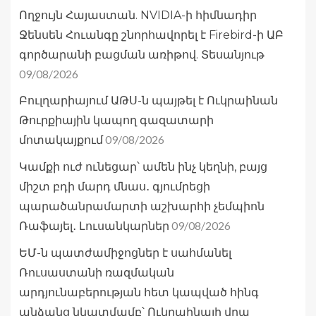
Ողջույն Հայաստան. NVIDIA-ի հիմնադիր
Ջենսեն Հուանգը շնորհավորել է Firebird-ի ԱԲ
գործարանի բացման առիթով. Տեսանյութ
09/08/2026
Բուլղարիայում ԱԹՍ-ն պայթել է Ուկրաինան
Թուրքիային կապող գազատարի
09/08/2026
մոտակայքում
Կամքի ուժ ունեցար՝ ամեն ինչ կեղնի, բայց
միշտ բդի մարդ մնաս․ գյումրեցի
պարածանրամարտի աշխարհի չեմպիոն
09/08/2026
Ռաֆայել․ Լուսանկարներ
ԵՄ-ն պատժամիջոցներ է սահմանել
Ռուսաստանի ռազմական
արդյունաբերության հետ կապված հինգ
անձանց նկատմամբ՝ Ուկրաինայի վրա