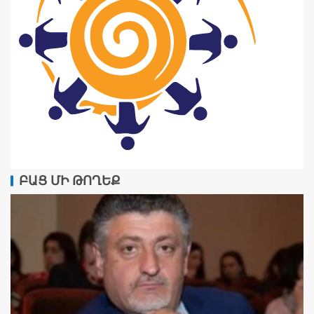
ԲԱՑ ՄԻ ԹՈՂԵՔ