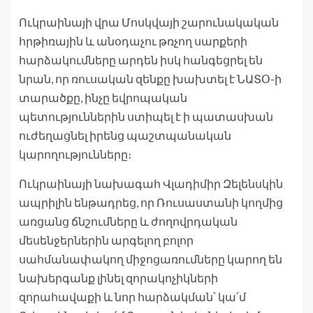
Ուկրաինայի վրա Մոսկվայի շարունակական
հրթիռային և անօդաչու թռչող սարքերի
հարձակումները արդեն իսկ հանգեցրել են
նրան, որ ռուսական զենքը խախտել է ՆԱՏՕ-ի
տարածքը, ինչը եվրոպական
պետություններին ստիպել է ի պատասխան
ուժեղացնել իրենց պաշտպանական
կարողությունները։
Ուկրաինայի նախագահ Վլադիմիր Զելենսկին
ապրիլին ենթադրեց, որ Ռուսաստանի կողմից
առցանց ճնշումները և ժողովրդական
մեսենջերներին արգելող բոլոր
սահմանափակող միջոցառումները կարող են
նախերգանք լինել զորակոչիկների
զորահավաքի և նոր հարձակման՝ կա՛մ