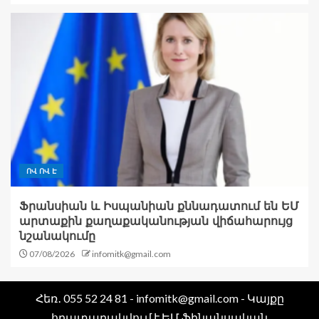
ՈՎ ՈՎ Է
Ֆրանսիան և Իսպանիան քննադատում են ԵՄ
արտաքին քաղաքականության վիճահարույց
նշանակումը
07/08/2026
infomitk@gmail.com
Հեռ․ 055 52 24 81 - infomitk@gmail.com - Կայքը
հրատարակվում է ԵՄ ֆինանսական