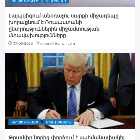
ԿԵՂՏՈՏ ԼՎԱՑՔ
ՀՐԱՊԱՐԱԿ
Լայպցիգում անօդաչու սարքի միջադեպը
խորացնում է Ռուսաստանի
ընտրություններին միջամտության
մտավախությունները
07/08/2026
infomitk@gmail.com
ԿԵՂՏՈՏ ԼՎԱՑՔ
ՄԻՋԱԶԳԱՅԻՆ
Թրամփը նորից փորձում է սահմանափակել