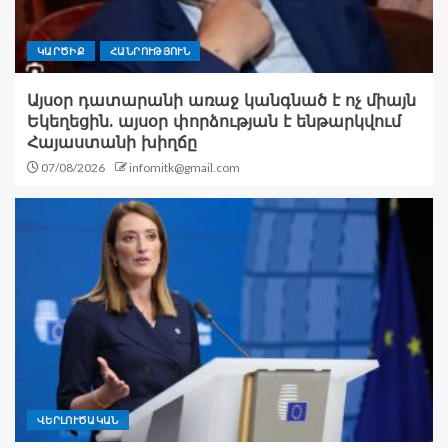
ԿԱՐԾԻՔ
ՀԱՆՐՈՒԹՅՈՒՆ
Այսօր դատարանի առաջ կանգնած է ոչ միայն
Եկեղեցին. այսօր փորձության է ենթարկվում
Հայաստանի խիղճը
07/08/2026
infomitk@gmail.com
ՎԵՐԼՈՒԾԱԿԱՆ