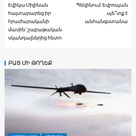
Էվիկա Սիլինան
Պեկինում. Եվրոպան
հայտարարեց իր
պե՞տք է
հրաժարականի
անհանգստանա
մասին՝ շաբաթական
սկանդալներից հետո
ԲԱՑ ՄԻ ԹՈՂԵՔ