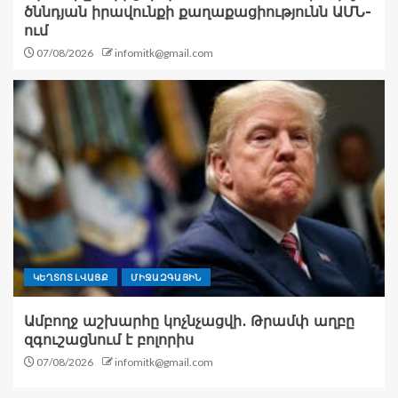
ծննդյան իրավունքի քաղաքացիությունն ԱՄՆ-
ում
07/08/2026
infomitk@gmail.com
ԿԵՂՏՈՏ ԼՎԱՑՔ
ՄԻՋԱԶԳԱՅԻՆ
Ամբողջ աշխարհը կոչնչացվի․ Թրամփ աղբը
զգուշացնում է բոլորիս
07/08/2026
infomitk@gmail.com