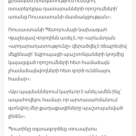
քրեական իրավասություն ունեցող
օտարերկրյա դատարանների որոշումների՝
առանց Ռուսաստանի մասնակցության»։
Ռուսաստանի Պետդումայի նախագահ
Վյաչեսլավ Վոլոդինն ասել է, որ «արևմտյան
«արդարադատությունը» վերածվել է ռեպրեսիվ
մեքենայի՝ եվրոպացի պաշտոնյաների կողմից
կայացված որոշումների հետ համաձայն
չհամաձայնվողների հետ գործ ունենալու
համար»։
«Այս պայմաններում կարևոր է անել ամեն ինչ՝
ապահովելու համար, որ արտասահմանում
գտնվող մեր քաղաքացիները պաշտպանված
լինեն»։
Պուտինը օգտագործեց «ռուսախոս