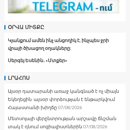
ՕՐՎԱ ՄԻՏՔԸ
Կյանքում ամեն ինչ անցողիկ է, ինչպես ջրի
վրայի ծխացող օղակները:
Սերգեյ Եսենին․ «Մտքեր»
ԼՐԱՀՈՍ
Այսօր դատարանի առաջ կանգնած է ոչ միայն
Եկեղեցին. այսօր փորձության է ենթարկվում
07/08/2026
Հայաստանի խիղճը
Մետսոլայի վերընտրության արշավը ճնշման
07/08/2026
տակ է դնում սոցիալիստներին