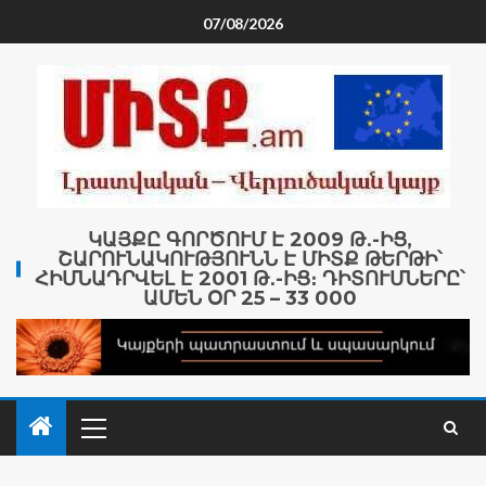
07/08/2026
ԿԱՅՔԸ ԳՈՐԾՈՒՄ Է 2009 Թ․-ԻՑ,
ՇԱՐՈՒՆԱԿՈՒԹՅՈՒՆՆ Է ՄԻՏՔ ԹԵՐԹԻ՝
ՀԻՄՆԱԴՐՎԵԼ Է 2001 Թ․-ԻՑ։ ԴԻՏՈՒՄՆԵՐԸ՝
ԱՄԵՆ ՕՐ 25 – 33 000