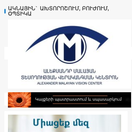
ԱԿՆԱՅԻՆ` ԱԽՏՈՐՈՇՈՒՄ, ԲՈՒԺՈՒՄ,
ՕՊՏԻԿԱ