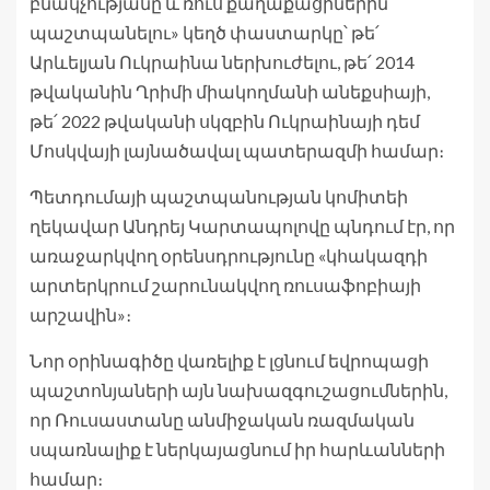
բնակչությանը և ռուս քաղաքացիներին
պաշտպանելու» կեղծ փաստարկը՝ թե՛
Արևելյան Ուկրաինա ներխուժելու, թե՛ 2014
թվականին Ղրիմի միակողմանի անեքսիայի,
թե՛ 2022 թվականի սկզբին Ուկրաինայի դեմ
Մոսկվայի լայնածավալ պատերազմի համար։
Պետդումայի պաշտպանության կոմիտեի
ղեկավար Անդրեյ Կարտապոլովը պնդում էր, որ
առաջարկվող օրենսդրությունը «կհակազդի
արտերկրում շարունակվող ռուսաֆոբիայի
արշավին»։
Նոր օրինագիծը վառելիք է լցնում եվրոպացի
պաշտոնյաների այն նախազգուշացումներին,
որ Ռուսաստանը անմիջական ռազմական
սպառնալիք է ներկայացնում իր հարևանների
համար։