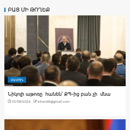
ԲԱՑ ՄԻ ԹՈՂԵՔ
ՄԱՄՈՒԼ
Նիկոլի աթոռը հանեն՝ ՔՊ-ից բան չի մնա
05/08/2026
infomitk@gmail.com