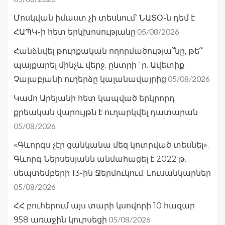
Մոսկվան իմաստ չի տեսնում՝ ՆԱՏՕ-ն դեմ է
05/08/2026
ՀԱՊԿ-ի հետ երկխոսությանը
Հանձնվել թուրքական ողորմածությա՞նը, թե՞
պայքարել մինչև վերջ. ընտրի´ր. Ավետիք
05/08/2026
Չալաբյանի ուղերձը կալանավայրից
Կամո Արեյանի հետ կապված երկրորդ
քրեական վարույթն է ուղարկվել դատարան
05/08/2026
«Գևորգս չէր ցանկանա մեզ կոտրված տեսնել».
Գևորգ Ներսեսյանն անմահացել է 2022 թ.
սեպտեմբերի 13-ին Ջերմուկում. Լուսանկարներ
05/08/2026
ՀՀ բուհերում այս տարի կսովորի 10 հազար
05/08/2026
958 առաջին կուրսեցի