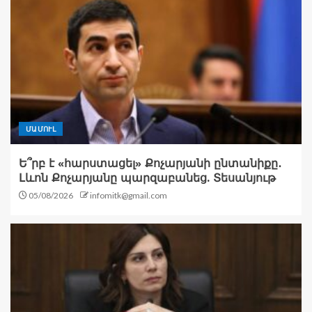
ՄԱՄՈՒԼ
Ե՞րբ է «հարստացել» Քոչարյանի ընտանիքը․
Լևոն Քոչարյանը պարզաբանեց. Տեսանյութ
05/08/2026
infomitk@gmail.com