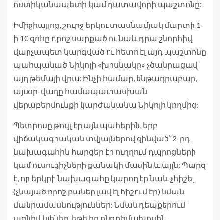
ոստիկանապետի կամ դատավորի պաշտոնը:
Իմիջիայլոց, շուրջ երկու տասնամյակ մարտի 1-
ի 10 զոհը դրոշ սարքած ու նաև դրա շնորհիվ
վարչապետ կարգված ու հետո էլ այդ պաշտոնը
պահպանած Նիկոլի «խոսնակը» չծանրացավ
այդ թեմայի վրա: Ինչի համար, ենթադրաբար,
այսօր-վաղը համապատասխան
վերաբերմունքի կարժանանա Նիկոլի կողմից:
Պետրոսը թույլ էր այն պահերին, երբ
վիճակագրական տվյալներով զինված՝ 2-րդ
նախագահին հարցեր էր ուղղում դպրոցների
կամ ուսուցիչների քանակի մասին և այլն: Պարզ
է, որ երկրի նախագահը կարող էր նաև չհիշել
(չնայած որոշ բաներ լավ էլ հիշում էր) նման
մանրամասնություններ: Նման դեպքերում
ազնիվ կլիներ, եթե իր ընդդիմախոսին