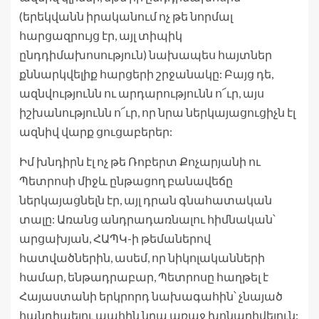
(երեկվանն իրականում ոչ թե նորմալ
հարցազրույց էր, այլ տիպիկ
ընդդիմախոսություն) նախապես հայտներ
քննարկվելիք հարցերի շրջանակը: Բայց դե,
ազնվությունն ու արդարությունն ո՜ւր, այս
իշխանությունն ո՜ւր, որ նրա ներկայացուցիչն էլ
ազնիվ վարք ցուցաբերեր:
Իմ խնդիրն էլ ոչ թե Ռոբերտ Քոչարյանի ու
Պետրոսի միջև ընթացող բանավեճը
ներկայացնելն էր, այլ դրան գնահատական
տալը: Առանց անդրադառնալու հիմնական՝
արցախյան, ՀԱՊԿ-ի թեմաներով
հատվածներին, ասեմ, որ նիկոլականների
համար, ենթադրաբար, Պետրոսը հաղթել է
Հայաստանի երկրորդ նախագահին՝ չնայած
հանդիպելու պահին նրա առաջ խոնարհվելուն: