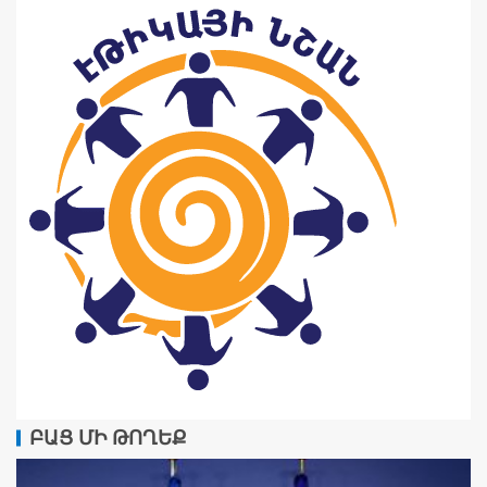
ԲԱՑ ՄԻ ԹՈՂԵՔ