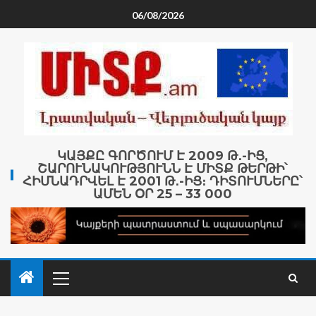
06/08/2026
ԿԱՅՔԸ ԳՈՐԾՈՒՄ Է 2009 Թ․-ԻՑ,
ՇԱՐՈՒՆԱԿՈՒԹՅՈՒՆՆ Է ՄԻՏՔ ԹԵՐԹԻ՝
ՀԻՄՆԱԴՐՎԵԼ Է 2001 Թ․-ԻՑ։ ԴԻՏՈՒՄՆԵՐԸ՝
ԱՄԵՆ ՕՐ 25 – 33 000