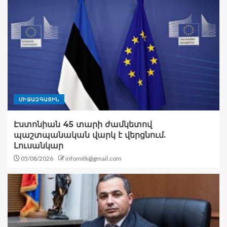
ՄԻՋԱԶԳԱՅԻՆ
Էստոնիան 45 տարի ժամկետով
պաշտպանական վարկ է վերցնում.
Լուսանկար
05/08/2026
infomitk@gmail.com