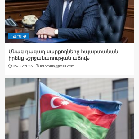
ԿԱՐԾԻՔ
Մնաց դագաղ սարքողները հպարտանան
իրենց «շրջանառության աճով»
05/08/2026
infomitk@gmail.com