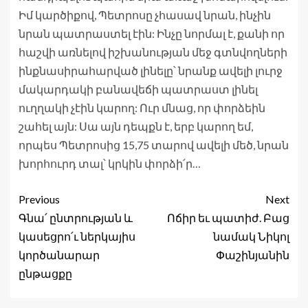
Իմ կարծիքով, Պետրոսը չհասավ նրան, ինչին
նրան պատրաստել էին: Ինչը նորմալ է, քանի որ
հաշվի առնելով իշխանության մեջ գտնվողների
ինքնասիրահարված լինելը՝ նրանք ավելի լուրջ
մակարդակի բանավեճի պատրաստ լինել
ուղղակի չէին կարող: Ուր մնաց, որ փորձեին
շահել այն: Սա այն դեպքն է, երբ կարող եմ,
որպես Պետրոսից 15,75 տարով ավելի մեծ, նրան
խորհուրդ տալ՝ կրկին փորձի՛ր…
Previous
Next
Գնա՛ ընտրության և
Ոճիր եւ պատիժ. Բաց
կասեցրո՛ւ ներկայիս
նամակ Նիկոլ
կործանարար
Փաշինյանին
ընթացքը