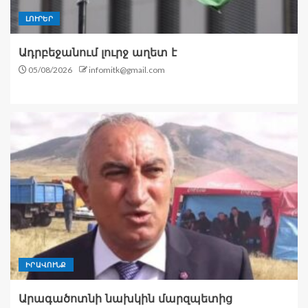
ԼՈՒՐԵՐ
Ադրբեջանում լուրջ աղետ է
05/08/2026
infomitk@gmail.com
ԻՐԱՎՈՒՆՔ
Արագածոտնի նախկին մարզպետից