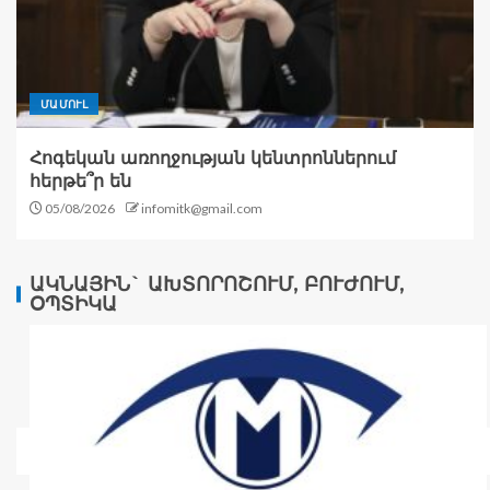
ՄԱՄՈՒԼ
Հոգեկան առողջության կենտրոններում
հերթե՞ր են
05/08/2026
infomitk@gmail.com
ԱԿՆԱՅԻՆ` ԱԽՏՈՐՈՇՈՒՄ, ԲՈՒԺՈՒՄ,
ՕՊՏԻԿԱ