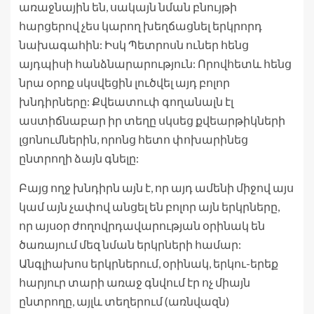
առաջնային են, սակայն նման բնույթի
հարցերով չես կարող խեղճացնել երկրորդ
նախագահին: Իսկ Պետրոսն ուներ հենց
այդպիսի հանձնարարություն: Որովհետև հենց
նրա օրոք սկսվեցին լուծվել այդ բոլոր
խնդիրները: Քվեատուփ գողանալն էլ
աստիճնաբար իր տեղը սկսեց քվեարթիկների
լցոնումներին, որոնց հետո փոխարինեց
ընտրողի ձայն գնելը:
Բայց ողջ խնդիրն այն է, որ այդ ամենի միջով այս
կամ այն չափով անցել են բոլոր այն երկրները,
որ այսօր ժողովրդավարության օրինակ են
ծառայում մեզ նման երկրների համար:
Անգլիախոս երկրներում, օրինակ, երկու-երեք
հարյուր տարի առաջ գնվում էր ոչ միայն
ընտրողը, այլև տեղերում (առնվազն)