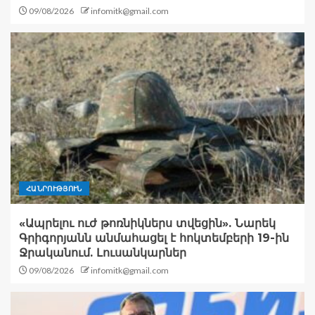
09/08/2026
infomitk@gmail.com
ՀԱՆՐՈՒԹՅՈՒՆ
«Ապրելու ուժ թոռնիկներս տվեցին». Նարեկ
Գրիգորյանն անմահացել է հոկտեմբերի 19-ին
Ջրականում. Լուսանկարներ
09/08/2026
infomitk@gmail.com