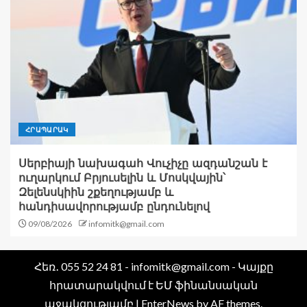
ՀՐԱՊԱՐԱԿ
Սերբիայի նախագահ Վուչիչը ազդանշան է
ուղարկում Բրյուսելին և Մոսկվային՝
Զելենսկիին շքեղությամբ և
հանդիսավորությամբ ընդունելով
09/08/2026
infomitk@gmail.com
Հեռ․ 055 52 24 81 - infomitk@gmail.com - Կայքը
հրատարակվում է ԵՄ ֆինանսական
աջակցությամբ
|
EnterNews
by AF themes.