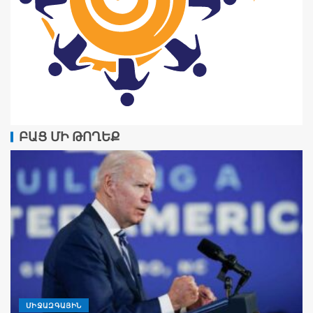
ԲԱՑ ՄԻ ԹՈՂԵՔ
ՄԻՋԱԶԳԱՅԻՆ