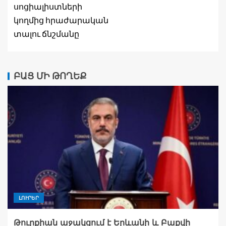
սոցիալիստների
կողմից հրաժարական
տալու ճնշմանը
ԲԱՑ ՄԻ ԹՈՂԵՔ
ԼՈՒՐԵՐ
Թուրքիան աջակցում է Երևանի և Բաքվի