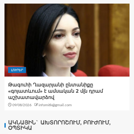
ԼՈՒՐԵՐ
Թագուհի Ղազարյանի ընտանիքը
«գոյատևում» է ամսական 2 մլն դրամ
աշխատավարձով
09/08/2026
infomitk@gmail.com
ԱԿՆԱՅԻՆ` ԱԽՏՈՐՈՇՈՒՄ, ԲՈՒԺՈՒՄ,
ՕՊՏԻԿԱ