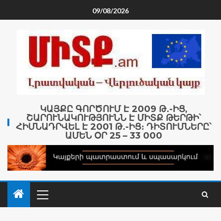
09/08/2026
ԿԱՅՔԸ ԳՈՐԾՈՒՄ Է 2009 Թ․-ԻՑ,
ՇԱՐՈՒՆԱԿՈՒԹՅՈՒՆՆ Է ՄԻՏՔ ԹԵՐԹԻ՝
ՀԻՄՆԱԴՐՎԵԼ Է 2001 Թ․-ԻՑ։ ԴԻՏՈՒՄՆԵՐԸ՝
ԱՄԵՆ ՕՐ 25 – 33 000