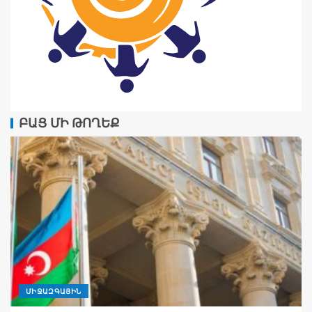
ԲԱՑ ՄԻ ԹՈՂԵՔ
ՄԻՋԱԶԳԱՅԻՆ