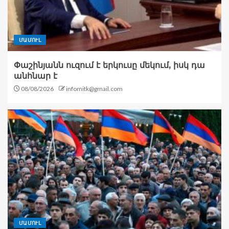
ՄԱՄՈՒԼ
Փաշինյանն ուզում է երկուսը մեկում, իսկ դա
անհնար է
08/08/2026
infomitk@gmail.com
ՄԱՄՈՒԼ