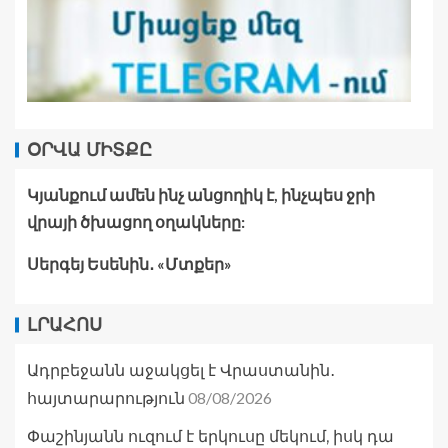
ՕՐՎԱ ՄԻՏՔԸ
Կյանքում ամեն ինչ անցողիկ է, ինչպես ջրի
վրայի ծխացող օղակները:
Սերգեյ Եսենին․ «Մտքեր»
ԼՐԱՀՈՍ
Ադրբեջանն աջակցել է Վրաստանին․
08/08/2026
հայտարարություն
Փաշինյանն ուզում է երկուսը մեկում, իսկ դա