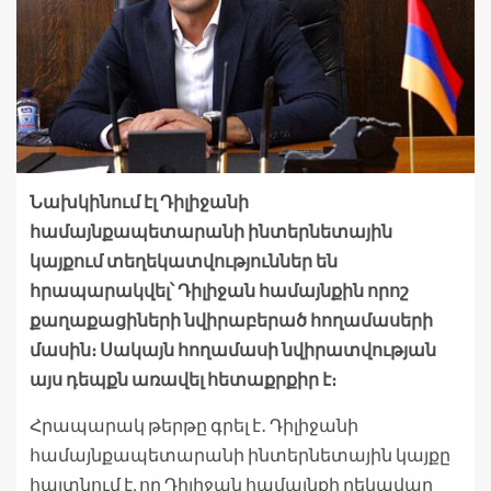
Նախկինում էլ Դիլիջանի
համայնքապետարանի ինտերնետային
կայքում տեղեկատվություններ են
հրապարակվել՝ Դիլիջան համայնքին որոշ
քաղաքացիների նվիրաբերած հողամասերի
մասին։ Սակայն հողամասի նվիրատվության
այս դեպքն առավել հետաքրքիր է։
Հրապարակ թերթը գրել է․ Դիլիջանի
համայնքապետարանի ինտերնետային կայքը
հայտնում է, որ Դիլիջան համայնքի ղեկավար