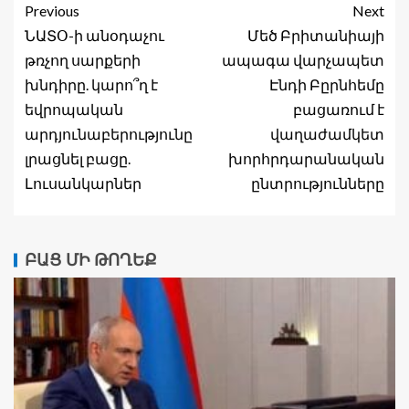
Previous
Next
ՆԱՏՕ-ի անօդաչու
Մեծ Բրիտանիայի
թռչող սարքերի
ապագա վարչապետ
խնդիրը. կարո՞ղ է
Էնդի Բըրնհեմը
եվրոպական
բացառում է
արդյունաբերությունը
վաղաժամկետ
լրացնել բացը.
խորհրդարանական
Լուսանկարներ
ընտրությունները
ԲԱՑ ՄԻ ԹՈՂԵՔ