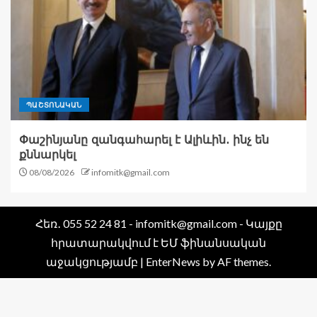
ՊԱՇՏՈՆԱԿԱՆ
Փաշինյանը զանգահարել է Ալիևին․ ինչ են
քննարկել
08/08/2026
infomitk@gmail.com
Հեռ․ 055 52 24 81 - infomitk@gmail.com - Կայքը
հրատարակվում է ԵՄ ֆինանսական
աջակցությամբ
|
EnterNews
by AF themes.