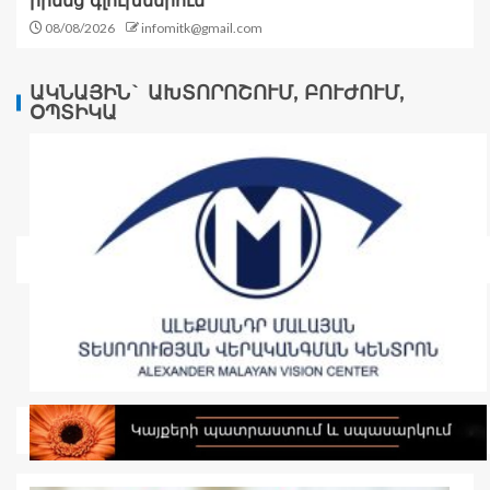
իրենց գլուխներում
08/08/2026
infomitk@gmail.com
ԱԿՆԱՅԻՆ` ԱԽՏՈՐՈՇՈՒՄ, ԲՈՒԺՈՒՄ,
ՕՊՏԻԿԱ