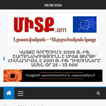
08/08/2026
ԿԱՅՔԸ ԳՈՐԾՈՒՄ Է 2009 Թ․-ԻՑ,
ՇԱՐՈՒՆԱԿՈՒԹՅՈՒՆՆ Է ՄԻՏՔ ԹԵՐԹԻ՝
ՀԻՄՆԱԴՐՎԵԼ Է 2001 Թ․-ԻՑ։ ԴԻՏՈՒՄՆԵՐԸ՝
ԱՄԵՆ ՕՐ 25 – 33 000