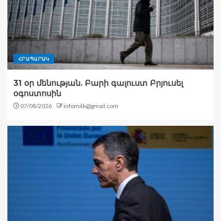
ՀՐԱՊԱՐԱԿ
31 օր մենության. Բարի գալուստ Բրյուսել
օգոստոսին
07/08/2026
infomitk@gmail.com