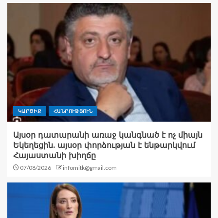
ԿԱՐԾԻՔ
ՀԱՆՐՈՒԹՅՈՒՆ
Այսօր դատարանի առաջ կանգնած է ոչ միայն
Եկեղեցին. այսօր փորձության է ենթարկվում
Հայաստանի խիղճը
07/08/2026
infomitk@gmail.com