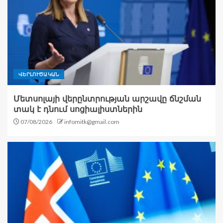
ՎԵՐԼՈՒԾԱԿԱՆ
Մետսոլայի վերընտրության արշավը ճնշման
տակ է դնում սոցիալիստներին
07/08/2026
infomitk@gmail.com