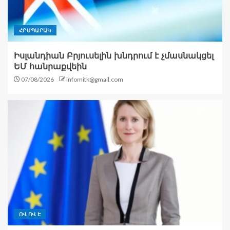
ՀՐԱՊԱՐԱԿ
Իսլանդիան Բրյուսելին խնդրում է չմասնակցել
ԵՄ հանրաքվեին
07/08/2026
infomitk@gmail.com
ՈՎ ՈՎ Է