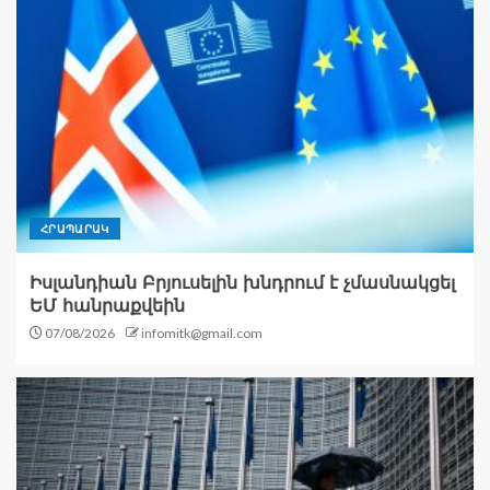
ՀՐԱՊԱՐԱԿ
Իսլանդիան Բրյուսելին խնդրում է չմասնակցել
ԵՄ հանրաքվեին
07/08/2026
infomitk@gmail.com