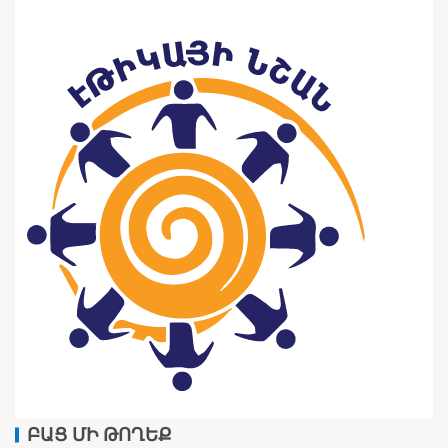
ԲԱՑ ՄԻ ԹՈՂԵՔ