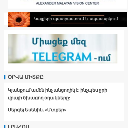
ՕՐՎԱ ՄԻՏՔԸ
Կյանքում ամեն ինչ անցողիկ է, ինչպես ջրի
վրայի ծխացող օղակները:
Սերգեյ Եսենին․ «Մտքեր»
ԼՐԱՀՈՍ