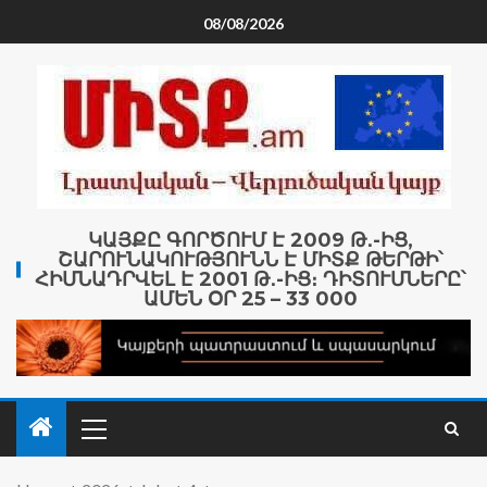
08/08/2026
ԿԱՅՔԸ ԳՈՐԾՈՒՄ Է 2009 Թ․-ԻՑ,
ՇԱՐՈՒՆԱԿՈՒԹՅՈՒՆՆ Է ՄԻՏՔ ԹԵՐԹԻ՝
ՀԻՄՆԱԴՐՎԵԼ Է 2001 Թ․-ԻՑ։ ԴԻՏՈՒՄՆԵՐԸ՝
ԱՄԵՆ ՕՐ 25 – 33 000