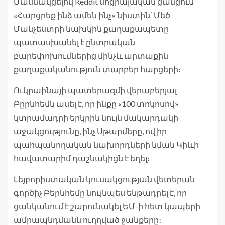
Մասնակցելով Reddit սոցիալական ցանցում
«Հարցրեք ինձ ամեն ինչ» նիստին՝ Մեծ
Մանչեստրի նախկին քաղաքապետը
պատասխանել է ընտրական
բարեփոխումներից մինչև արտաքին
քաղաքականություն տարբեր հարցերի։
Ուկրաինայի պատերազմի վերաբերյալ
Բըրնհեմն ասել է, որ ինքը «100 տոկոսով»
կտրամադրի երկրին նույն մակարդակի
աջակցությունը, ինչ Սթարմերը, ով իր
պահպանողական նախորդների նման Կիևի
հավատարիմ դաշնակիցն է եղել։
Լեյբորիստական ​​կուսակցության վետերան
գործիչ Բերնհեմը նույնպես ենթադրել է, որ
ցանկանում է շարունակել ԵՄ-ի հետ կապերի
ամրապնդմանն ուղղված ջանքերը։