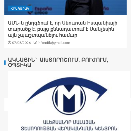
ՀՐԱՊԱՐԱԿ
ԱՄՆ-ն ընդգծում է, որ Սեուտան Իսպանիայի
տարածք է, բայց քննադատում է Սանչեսին
այն չպաշտպանելու համար
07/08/2026
infomitk@gmail.com
ԱԿՆԱՅԻՆ` ԱԽՏՈՐՈՇՈՒՄ, ԲՈՒԺՈՒՄ,
ՕՊՏԻԿԱ