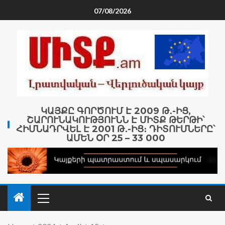
07/08/2026
ԿԱՅՔԸ ԳՈՐԾՈՒՄ Է 2009 Թ․-ԻՑ,
ՇԱՐՈՒՆԱԿՈՒԹՅՈՒՆՆ Է ՄԻՏՔ ԹԵՐԹԻ՝
ՀԻՄՆԱԴՐՎԵԼ Է 2001 Թ․-ԻՑ։ ԴԻՏՈՒՄՆԵՐԸ՝
ԱՄԵՆ ՕՐ 25 – 33 000