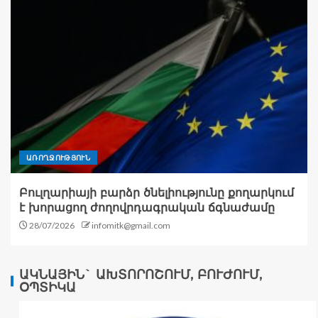
ԱՌՈՂՋՈՒԹՅՈՒՆ
Բուլղարիայի բարձր ծնելիությունը քողարկում
է խորացող ժողովրդագրական ճգնաժամը
28/07/2026
infomitk@gmail.com
ԱԿՆԱՅԻՆ` ԱԽՏՈՐՈՇՈՒՄ, ԲՈՒԺՈՒՄ,
ՕՊՏԻԿԱ