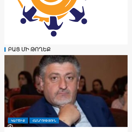
ԲԱՑ ՄԻ ԹՈՂԵՔ
ԿԱՐԾԻՔ
ՀԱՆՐՈՒԹՅՈՒՆ