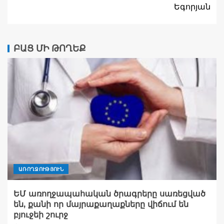
Եգորյան
ԲԱՑ ՄԻ ԹՈՂԵՔ
ԱՌՈՂՋՈՒԹՅՈՒՆ
ԵՄ առողջապահական ծրագրերը սառեցված
են, քանի որ մայրաքաղաքները վիճում են
բյուջեի շուրջ