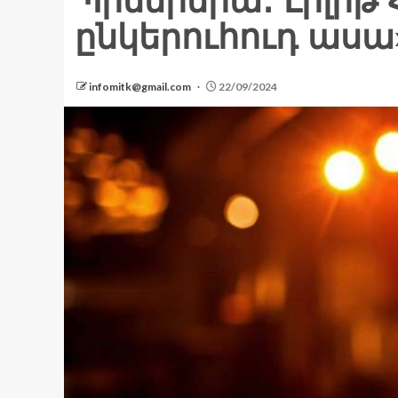
Պրեմիերա․ Լիլիթ 
ընկերուհուդ ասա
infomitk@gmail.com
22/09/2024