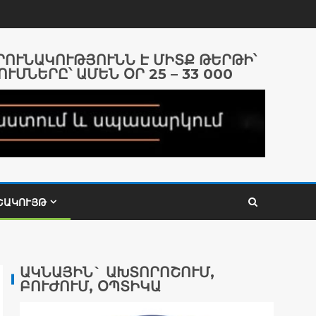
ԱՐՈՒՆԱԿՈՒԹՅՈՒՆՆ Է ՄԻՏՔ ԹԵՐԹԻ՝
ՈՒՄՆԵՐԸ՝ ԱՄԵՆ ՕՐ 25 – 33 000
ՇԱԿՈՒՅԹ
ԱԿՆԱՅԻՆ` ԱԽՏՈՐՈՇՈՒՄ,
ԲՈՒԺՈՒՄ, ՕՊՏԻԿԱ