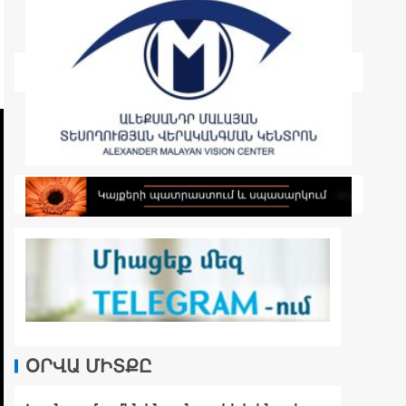
ՕՐՎԱ ՄԻՏՔԸ