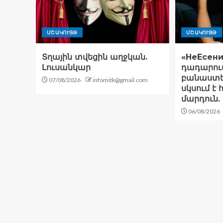
ՄՇԱԿՈՒՅԹ
ՄՇԱԿՈՒՅԹ
Տղային տվեցին աղջկան.
«НеЕсени
Լուսանկար
դադարու
բանաստե
07/08/2026
infomitk@gmail.com
սկսում է
մարդուն.
06/08/2026