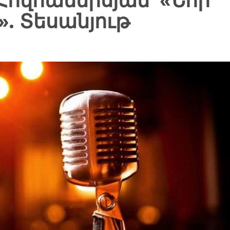
Հովհաննիսյան՝ «Նոր
». Տեսանյութ