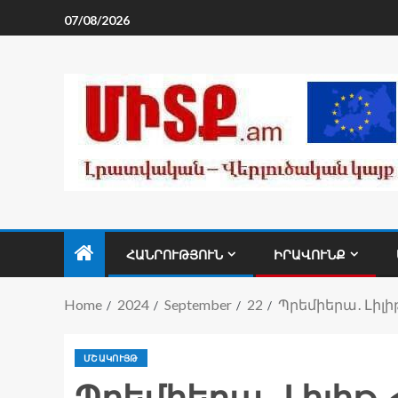
07/08/2026
ՀԱՆՐՈՒԹՅՈՒՆ
ԻՐԱՎՈՒՆՔ
Home
2024
September
22
Պրեմիերա․ Լիլի
ՄՇԱԿՈՒՅԹ