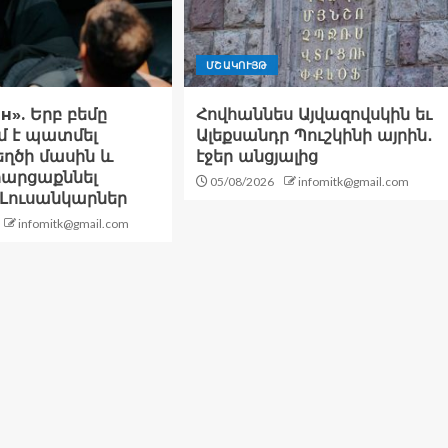
ՄՇԱԿՈՒՅԹ
н». Երբ բեմը
Հովհաննես Այվազովսկին եւ
մ է պատմել
Ալեքսանդր Պուշկինի այրին․
ղծի մասին և
էջեր անցյալից
 հարցաքննել
05/08/2026
infomitk@gmail.com
 Լուսանկարներ
infomitk@gmail.com