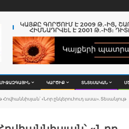
ԿԱՅՔԸ ԳՈՐԾՈՒՄ Է 2009 Թ․-ԻՑ, Շ
ՀԻՄՆԱԴՐՎԵԼ Է 2001 Թ․-ԻՑ։ ԴԻՏ
ՄԻՋԱԶԳԱՅԻՆ
ԿԱՐԾԻՔ
ՏՆՏԵՍԱԿԱՆ
Մ
թ Հովհաննիսյան՝ «Նոր ընկերուհուդ ասա». Տեսանյութ