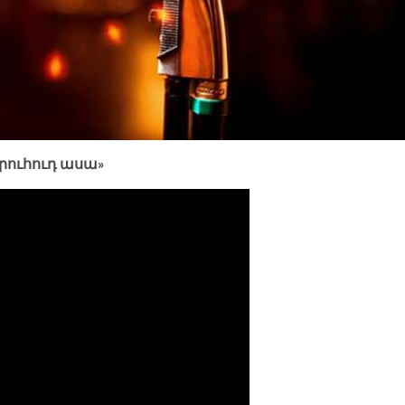
երուհուդ ասա»