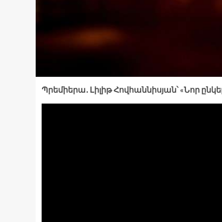
Պրեմիերա․ Լիլիթ Հովհաննիսյան՝ «Նոր ընկ