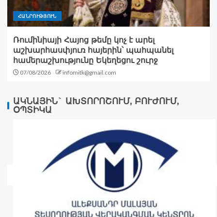
ՀԱՆՐՈՒԹՅՈՒՆ
Ռումինիայի Հայոց թեմը կոչ է արել
աշխարհասփյուռ հայերին՝ պահպանել
համերաշխությունը Եկեղեցու շուրջ
07/08/2026
infomitk@gmail.com
ԱԿՆԱՅԻՆ` ԱԽՏՈՐՈՇՈՒՄ, ԲՈՒԺՈՒՄ,
ՕՊՏԻԿԱ