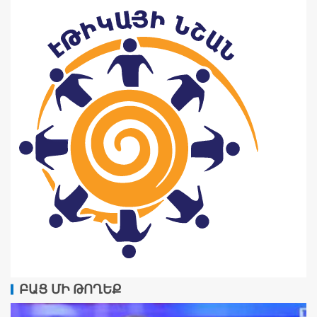
ԲԱՑ ՄԻ ԹՈՂԵՔ