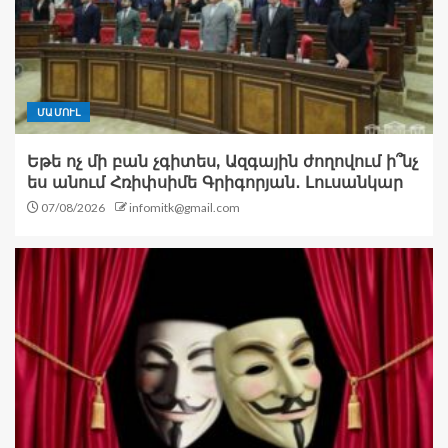
ՄԱՄՈՒԼ
Եթե ոչ մի բան չգիտես, Ազգային ժողովում ի՞նչ
ես անում Հռիփսիմե Գրիգորյան․ Լուսանկար
07/08/2026
infomitk@gmail.com