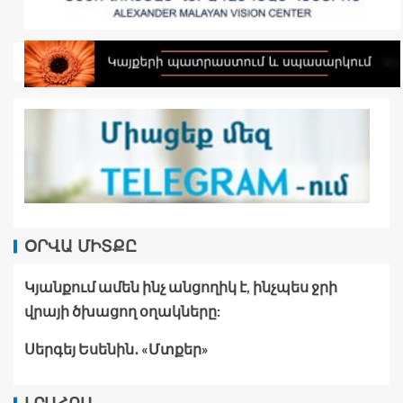
ՕՐՎԱ ՄԻՏՔԸ
Կյանքում ամեն ինչ անցողիկ է, ինչպես ջրի
վրայի ծխացող օղակները:
Սերգեյ Եսենին․ «Մտքեր»