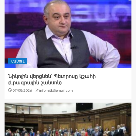
ՄԱՄՈՒԼ
Նիկոլին վերցնեն՝ Պետրոսը կշահի
(Լրագրային շանսոն)
07/08/2026
infomitk@gmail.com