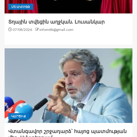
ՄՇԱԿՈՒՅԹ
Տղային տվեցին աղջկան. Լուսանկար
07/08/2026
infomitk@gmail.com
ԿԱՐԾԻՔ
Վտանգավոր շրջադարձ՝ հայոց պատմության