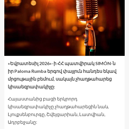
«Եվրատեսիլ 2026»-ի ՀՀ պատվիրակ SIMÓN-ն
իր Paloma Rumba երգով փայլուն հանդես եկավ
մրցութային բեմում, սակայն չհաղթահարեց
կիսաեզրափակիչը:
Հայաստանից բացի երկրորդ
կիսաեզրափակիչը չհաղթահարեցին նաև
Լյուքսենբուրգը, Շվեյցարիան, Լատվիան,
Ադրբեջանը: