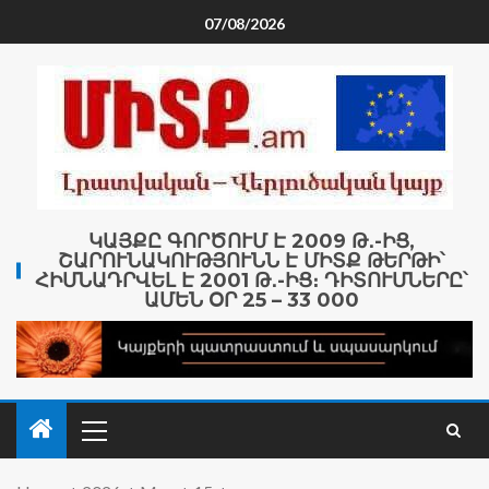
07/08/2026
ԿԱՅՔԸ ԳՈՐԾՈՒՄ Է 2009 Թ․-ԻՑ,
ՇԱՐՈՒՆԱԿՈՒԹՅՈՒՆՆ Է ՄԻՏՔ ԹԵՐԹԻ՝
ՀԻՄՆԱԴՐՎԵԼ Է 2001 Թ․-ԻՑ։ ԴԻՏՈՒՄՆԵՐԸ՝
ԱՄԵՆ ՕՐ 25 – 33 000