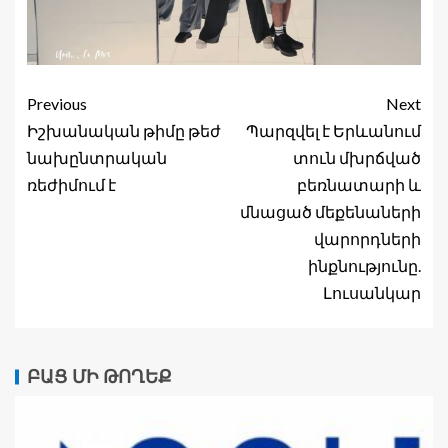
Previous
Next
Իշխանական թիմը թեժ
Պարզվել է Երևանում
նախընտրական
տուն մխրճված
ռեժիմում է
բեռնատարի և
մնացած մեքենաների
վարորդների
ինքնությունը.
Լուսանկար
ԲԱՑ ՄԻ ԹՈՂԵՔ