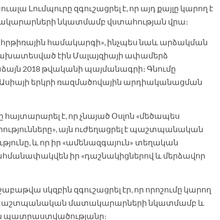
Կուալա Լումպուրը զգուշացրել է, որ այդ քայլը կարող է
կարարների նկատմամբ վստահության վրա։
ն հրթիռային համակարգի», ինչպես նաև արձակման
նախատեսված էին Մալայզիայի ափամերձ
ձայն 2018 թվականի պայմանագրի։ Գնումը
Ասիայի երկրի ռազմածովային արդիականացման
 հայտարարել է, որ չնայած Օսլոն «մեծապես
րությունները», այն ուժեղացրել է պաշտպանական
յունը, և որ իր «ամենազգայուն» տեղական
հմանափակվեն իր «դաշնակիցներով և մերձավոր
բաթվա սկզբին զգուշացրել էր, որ որոշումը կարող
ան պաշտպանական մատակարարների նկատմամբ և
ան պատրաստվածությանը։