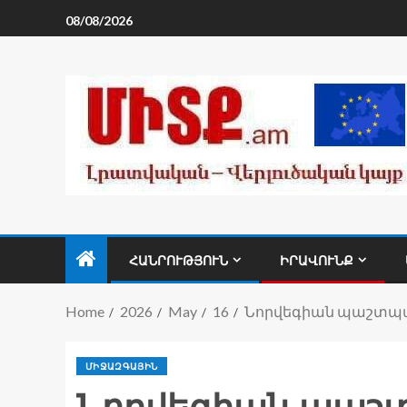
08/08/2026
ՀԱՆՐՈՒԹՅՈՒՆ
ԻՐԱՎՈՒՆՔ
Home
2026
May
16
Նորվեգիան պաշտպան
ՄԻՋԱԶԳԱՅԻՆ