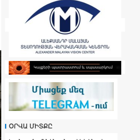
ՕՐՎԱ ՄԻՏՔԸ