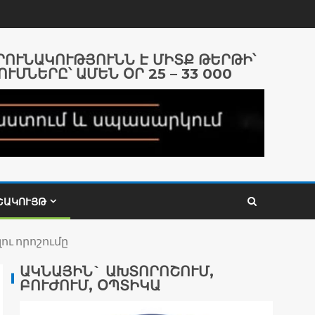
ԱՐՈՒՆԱԿՈՒԹՅՈՒՆՆ Է ՄԻՏՔ ԹԵՐԹԻ՝
ՈՒՄՆԵՐԸ՝ ԱՄԵՆ ՕՐ 25 – 33 000
ՇԱԿՈՒՅԹ
ւ որոշումը
ԱԿՆԱՅԻՆ` ԱԽՏՈՐՈՇՈՒՄ,
ԲՈՒԺՈՒՄ, ՕՊՏԻԿԱ