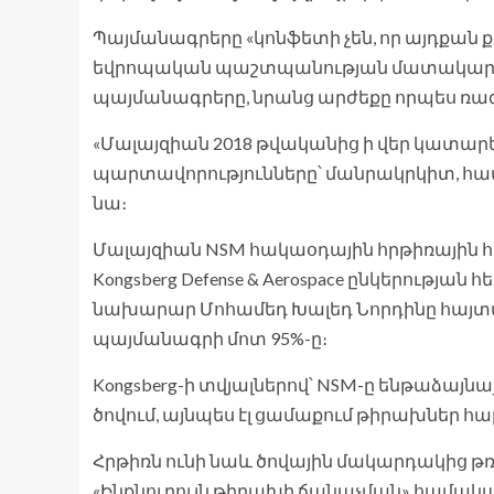
Պայմանագրերը «կոնֆետի չեն, որ այդքան ք
եվրոպական պաշտպանության մատակարար
պայմանագրերը, նրանց արժեքը որպես ռա
«Մալայզիան 2018 թվականից ի վեր կատարե
պարտավորությունները՝ մանրակրկիտ, հա
նա։
Մալայզիան NSM հակաօդային հրթիռային հ
Kongsberg Defense & Aerospace ընկերությ
նախարար Մոհամեդ Խալեդ Նորդինը հայտար
պայմանագրի մոտ 95%-ը։
Kongsberg-ի տվյալներով՝ NSM-ը ենթաձայնայ
ծովում, այնպես էլ ցամաքում թիրախներ հ
Հրթիռն ունի նաև ծովային մակարդակից թռ
«Ինքնուրույն թիրախի ճանաչման» համակ