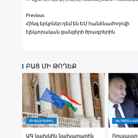
Previous
Հինգ երկրներ դեմ են ԵՄ հանձնաժողովի
էլեկտրական ցանցերի ծրագրերին
ԲԱՑ ՄԻ ԹՈՂԵՔ
ՄԻՋԱԶԳԱՅԻՆ
ԿԵՂՏՈՏ ԼՎԱ
ԱԳ նախկին նախարարին
Ռուսաստա