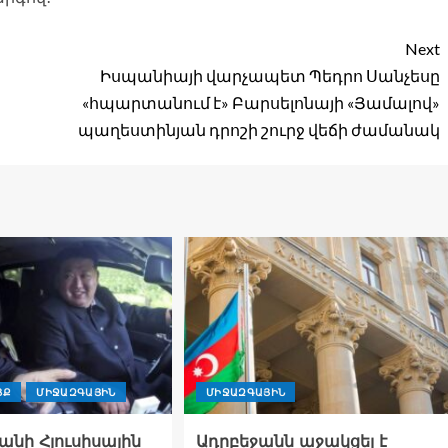
Next
Իսպանիայի վարչապետ Պեդրո Սանչեսը
«հպարտանում է» Բարսելոնայի «Յամալով»
պաղեստինյան դրոշի շուրջ վեճի ժամանակ
ՑՔ
ՄԻՋԱԶԳԱՅԻՆ
ՄԻՋԱԶԳԱՅԻՆ
նի Հյուսիսային
Ադրբեջանն աջակցել է