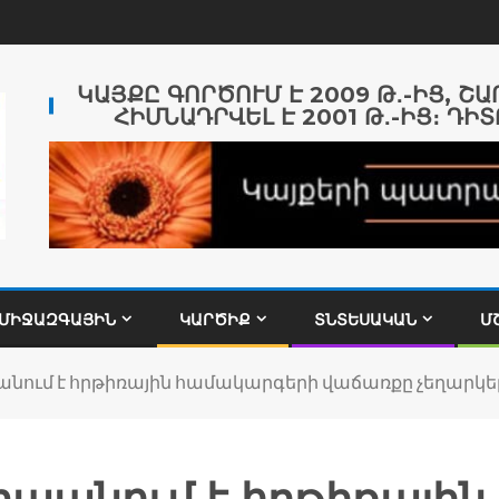
ԿԱՅՔԸ ԳՈՐԾՈՒՄ Է 2009 Թ․-ԻՑ, Շ
ՀԻՄՆԱԴՐՎԵԼ Է 2001 Թ․-ԻՑ։ ԴԻՏ
ՄԻՋԱԶԳԱՅԻՆ
ԿԱՐԾԻՔ
ՏՆՏԵՍԱԿԱՆ
Մ
ում է հրթիռային համակարգերի վաճառքը չեղարկելո