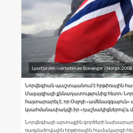
Lysefjorden i närheten av Stavanger i Norge. 200
Նորվեգիան պաշտպանում է հրթիռային համ
Մալայզիայի քննադատությունից հետո։ Նո
հայտարարել է, որ Օսլոյի «ամենազգայո
կսահմանափակվի իր «դաշնակիցներով և մ
Նորվեգիայի արտաքին գործերի նախարարո
ռազմածովային հրթիռային համակարգի հ