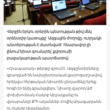
Վերջին երկու օրերին պետության թիվ մեկ
օրենսդիր կառույցը` Ազգային ժողովը, ուղղակի
անտերության է մատնված` հնարավոր չի
լինում նիստ գումարել՝ քվորումի
բացակայության պատճառով։
«Հրապարակ» թերթը գրում է․ Ազգընտիրները
զբաղված են նախընտրական քարոզարշավով,
երեկվա հերթական նիստին ընդամենը երեք
հոգի էր եկել գրանցվելու՝ նիստը վարող ԱԺ
փոխխոսնակ Հակոբ Արշակյանը եւ
վտարանդի ՔՊ-ականներ Հովիկ Աղազարյանն
ու Հակոբ Ասլանյանը: