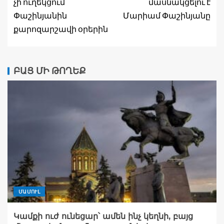
չի ուղեկցում
մասնակցելու է
Փաշինյանին
Մարիամ Փաշինյանը
քարոզարշավի օրերին
ԲԱՑ ՄԻ ԹՈՂԵՔ
ՄԱՄՈՒԼ
Կամքի ուժ ունեցար՝ ամեն ինչ կեղնի, բայց