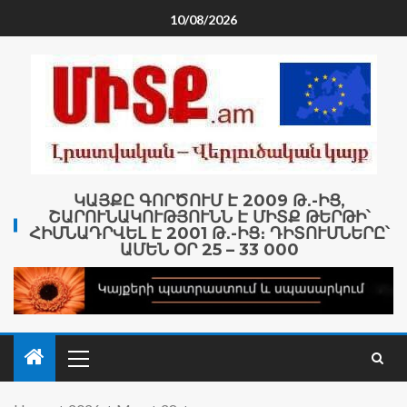
10/08/2026
ԿԱՅՔԸ ԳՈՐԾՈՒՄ Է 2009 Թ․-ԻՑ,
ՇԱՐՈՒՆԱԿՈՒԹՅՈՒՆՆ Է ՄԻՏՔ ԹԵՐԹԻ՝
ՀԻՄՆԱԴՐՎԵԼ Է 2001 Թ․-ԻՑ։ ԴԻՏՈՒՄՆԵՐԸ՝
ԱՄԵՆ ՕՐ 25 – 33 000