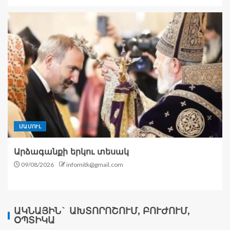
ՄԱՄՈՒԼ
Արձագանքի երկու տեսակ
09/08/2026
infomitk@gmail.com
ԱԿՆԱՅԻՆ` ԱԽՏՈՐՈՇՈՒՄ, ԲՈՒԺՈՒՄ,
ՕՊՏԻԿԱ