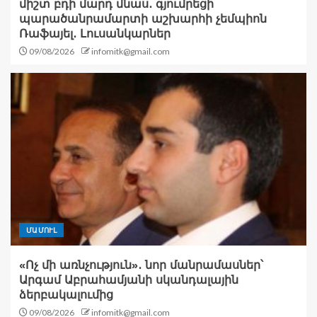
միշտ բդի մարդ մնաս․ գյումրեցի
պարածանրամարտի աշխարհի չեմպիոն
Ռաֆայել․ Լուսանկարներ
09/08/2026
infomitk@gmail.com
ՄԱՄՈՒԼ
«Ոչ մի առնչություն»․ նոր մանրամասներ՝
Արգամ Աբրահամյանի սկանդալային
ձերբակալումից
09/08/2026
infomitk@gmail.com