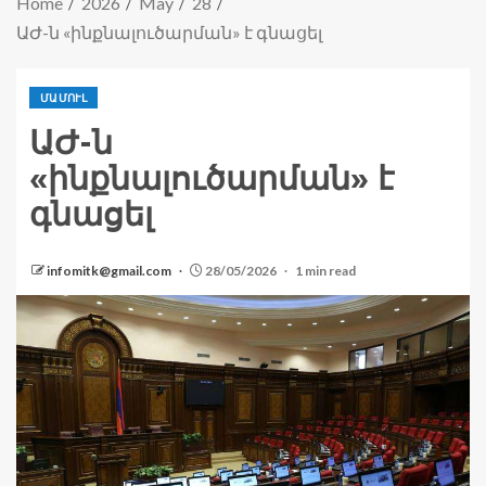
Home
2026
May
28
ԱԺ-ն «ինքնալուծարման» է գնացել
ՄԱՄՈՒԼ
ԱԺ-ն
«ինքնալուծարման» է
գնացել
infomitk@gmail.com
28/05/2026
1 min read