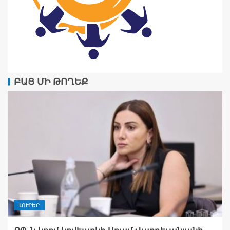
ԲԱՑ ՄԻ ԹՈՂԵՔ
ԼՈՒՐԵՐ