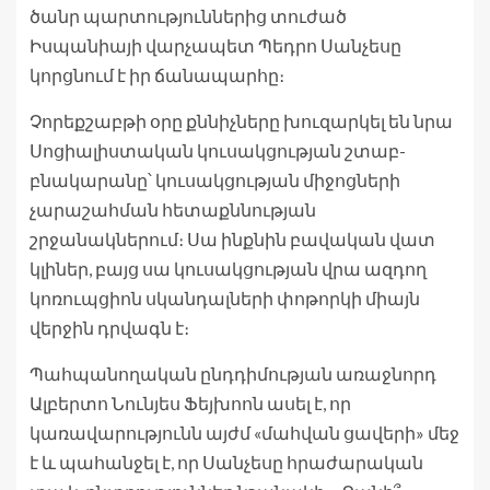
ծանր պարտություններից տուժած
Իսպանիայի վարչապետ Պեդրո Սանչեսը
կորցնում է իր ճանապարհը։
Չորեքշաբթի օրը քննիչները խուզարկել են նրա
Սոցիալիստական ​​կուսակցության շտաբ-
բնակարանը՝ կուսակցության միջոցների
չարաշահման հետաքննության
շրջանակներում։ Սա ինքնին բավական վատ
կլիներ, բայց սա կուսակցության վրա ազդող
կոռուպցիոն սկանդալների փոթորկի միայն
վերջին դրվագն է։
Պահպանողական ընդդիմության առաջնորդ
Ալբերտո Նունյես Ֆեյխոոն ասել է, որ
կառավարությունն այժմ «մահվան ցավերի» մեջ
է և պահանջել է, որ Սանչեսը հրաժարական