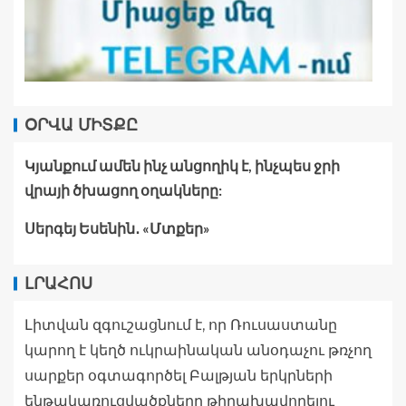
ՕՐՎԱ ՄԻՏՔԸ
Կյանքում ամեն ինչ անցողիկ է, ինչպես ջրի
վրայի ծխացող օղակները:
Սերգեյ Եսենին․ «Մտքեր»
ԼՐԱՀՈՍ
Լիտվան զգուշացնում է, որ Ռուսաստանը
կարող է կեղծ ուկրաինական անօդաչու թռչող
սարքեր օգտագործել Բալթյան երկրների
ենթակառուցվածքները թիրախավորելու