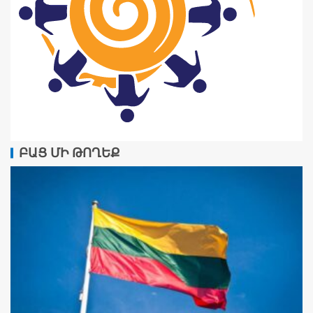
ԲԱՑ ՄԻ ԹՈՂԵՔ