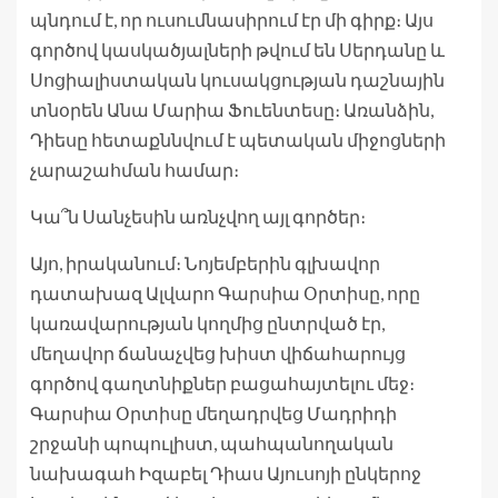
պնդում է, որ ուսումնասիրում էր մի գիրք։ Այս
գործով կասկածյալների թվում են Սերդանը և
Սոցիալիստական ​​կուսակցության դաշնային
տնօրեն Անա Մարիա Ֆուենտեսը։ Առանձին,
Դիեսը հետաքննվում է պետական ​​միջոցների
չարաշահման համար։
Կա՞ն Սանչեսին առնչվող այլ գործեր։
Այո, իրականում։ Նոյեմբերին գլխավոր
դատախազ Ալվարո Գարսիա Օրտիսը, որը
կառավարության կողմից ընտրված էր,
մեղավոր ճանաչվեց խիստ վիճահարույց
գործով գաղտնիքներ բացահայտելու մեջ։
Գարսիա Օրտիսը մեղադրվեց Մադրիդի
շրջանի պոպուլիստ, պահպանողական
նախագահ Իզաբել Դիաս Այուսոյի ընկերոջ