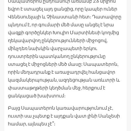
Սապատերոն ընդհանուր առմամբ 2.6 միլիոն
եվրո է ստացել այդ ցանցից, որը կապեր ուներ
Վենեսուելայի և Չինաստանի հետ։ Դատավորը
պնդում է, որ գումարի մեծ մասը անցել է նրա
վազքի գործընկեր Խուլիո Մարտինեսի կողմից
ղեկավարվող ընկերությունների միջոցով,
մինչդեռ նախկին վարչապետի երկու
դուստրերին պատկանող ընկերությունը
ստացել է միջոցների մեծ մասը: Սապատերոն,
որին մեղադրանք է առաջադրվել հանցավոր
կազմակերպության, ազդեցության առևտրի և
փաստաթղթերի կեղծման մեջ, հերքում է
ցանկացած խախտում։
Բայց Սապատերոն կառավարությունում չէ,
ուստի սա չպետք է այդքան վատ լինի Սանչեսի
համար, այնպես չէ՞։