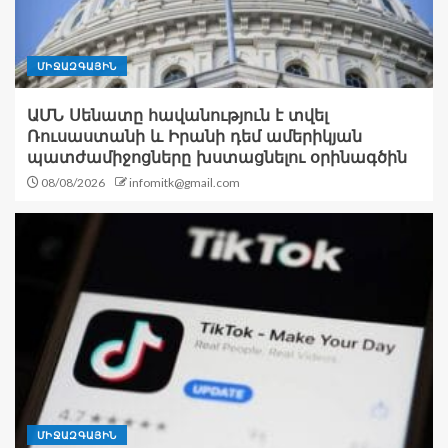
ՄԻՋԱԶԳԱՅԻՆ
ԱՄՆ Սենատը հավանություն է տվել
Ռուսաստանի և Իրանի դեմ ամերիկյան
պատժամիջոցները խստացնելու օրինագծին
08/08/2026
infomitk@gmail.com
ՄԻՋԱԶԳԱՅԻՆ