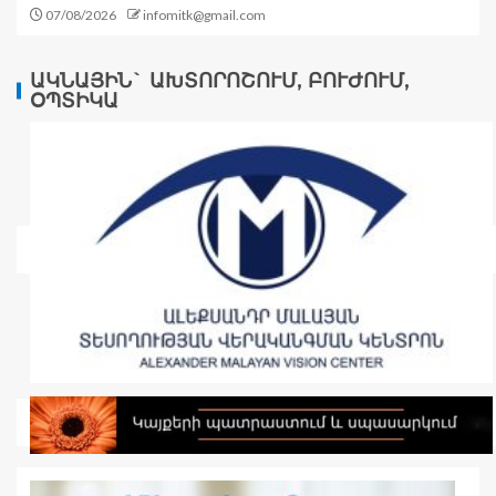
07/08/2026
infomitk@gmail.com
ԱԿՆԱՅԻՆ` ԱԽՏՈՐՈՇՈՒՄ, ԲՈՒԺՈՒՄ,
ՕՊՏԻԿԱ