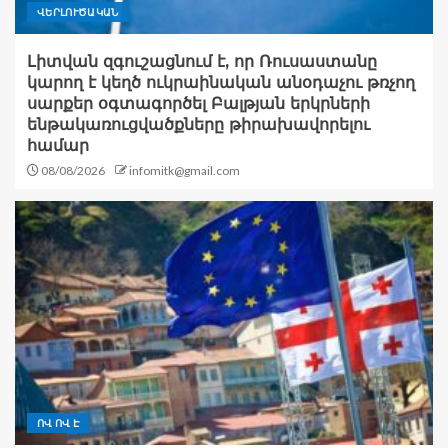
ՎԵՐԼՈՒԾԱԿԱՆ
Լիտվան զգուշացնում է, որ Ռուսաստանը
կարող է կեղծ ուկրաինական անօդաչու թռչող
սարքեր օգտագործել Բալթյան երկրների
ենթակառուցվածքները թիրախավորելու
համար
08/08/2026
infomitk@gmail.com
ՈՎ ՈՎ Է