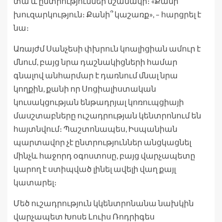
տա և ընտրություններ նշանակի։ «Քանի՞
խուզարկություն։ Քանի՞ կաշառք», – հարցրել է
նա։
Առայժմ Սանչեսի փխրուն կոալիցիան ամուր է
մնում, բայց նրա դաշնակիցների համար
գնալով անհարմար է դառնում մնալ նրա
կողքին, քանի որ Սոցիալիստական ​​
կուսակցության ենթադրյալ կոռուպցիայի
մասշտաբները ուշադրության կենտրոնում են
հայտնվում։ Պաշտոնապես, Իսպանիան
պարտավոր չէ ընտրություններ անցկացնել
մինչև հաջորդ օգոստոսը, բայց վարչապետը
կարող է ստիպված լինել ավելի վաղ քայլ
կատարել։
Մեծ ուշադրություն կկենտրոնանա նախկին
վարչապետ Խոսե Լուիս Ռոդրիգես