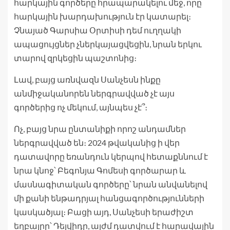
հարկային գործերը հրապարակելու մեջ, որը
հարկային խարդախություն էր կատարել։
Չնայած Գարսիա Օրտիսի դեմ ուղղակի
ապացույցներ չներկայացվեցին, նրան երկու
տարով զրկեցին պաշտոնից։
Լավ, բայց առնվազն Սանչեսն ինքը
անմիջականորեն ներգրավված չէ այս
գործերից ոչ մեկում, այնպես չէ՞։
Ոչ, բայց նրա ընտանիքի որոշ անդամներ
ներգրավված են։ 2024 թվականից ի վեր
դատավորը եռանդուն կերպով հետաքննում է
նրա կնոջ՝ Բեգոնյա Գոմեսի գործարար և
մասնագիտական ​​գործերը՝ նրան անվանելով
մի քանի ենթադրյալ հանցագործությունների
կասկածյալ։ Բացի այդ, Սանչեսի երաժիշտ
եղբայրը՝ Դեյվիդը, այժմ դատվում է հարավային