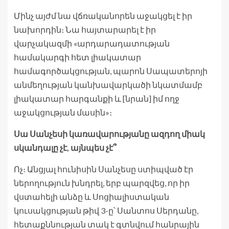
Մինչ այժմ նա վճռականորեն աջակցել է իր
նախորդին։ Նա հայտարարել է իր
վարչակազմի «արդարադատության
համակարգի հետ լիակատար
համագործակցության, պարոն Սապատերոյի
անմեղության կանխավարկածի նկատմամբ
լիակատար հարգանքի և [նրան] իմ ողջ
աջակցության մասին»։
Սա Սանչեսի կառավարությանը ազդող միակ
սկանդալը չէ, այնպես չէ՞
Ոչ։ Անցյալ հունիսին Սանչեսը ստիպված էր
ներողություն խնդրել, երբ պարզվեց, որ իր
վստահելի անձը և Սոցիալիստական ​​
կուսակցության թիվ 3-ը՝ Սանտոս Սերդանը,
հետաքննության տակ է գտնվում հանրային