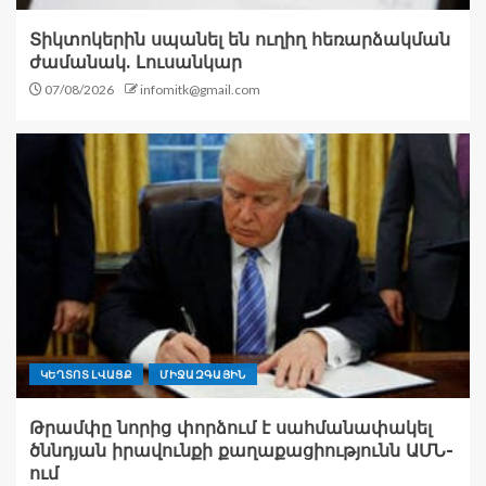
Տիկտոկերին սպանել են ուղիղ հեռարձակման
ժամանակ. Լուսանկար
07/08/2026
infomitk@gmail.com
ԿԵՂՏՈՏ ԼՎԱՑՔ
ՄԻՋԱԶԳԱՅԻՆ
Թրամփը նորից փորձում է սահմանափակել
ծննդյան իրավունքի քաղաքացիությունն ԱՄՆ-
ում