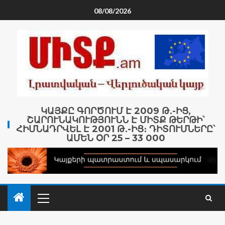
08/08/2026
ԿԱՅՔԸ ԳՈՐԾՈՒՄ Է 2009 Թ․-ԻՑ,
ՇԱՐՈՒՆԱԿՈՒԹՅՈՒՆՆ Է ՄԻՏՔ ԹԵՐԹԻ՝
ՀԻՄՆԱԴՐՎԵԼ Է 2001 Թ․-ԻՑ։ ԴԻՏՈՒՄՆԵՐԸ՝
ԱՄԵՆ ՕՐ 25 – 33 000