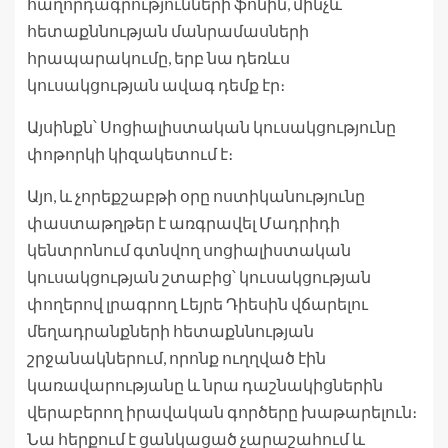
հաղորդագրությունների ֆոնին, մինչև
հետաքննության մանրամասների
հրապարակումը, երբ նա դեռևս
կուսակցության ավագ դեմք էր։
Այսինքն՝ Սոցիալիստական ​​կուսակցությունը
փոթորկի կիզակետում է։
Այո, և չորեքշաբթի օրը ոստիկանությունը
փաստաթղթեր է առգրավել Մադրիդի
կենտրոնում գտնվող սոցիալիստական ​​
կուսակցության շտաբից՝ կուսակցության
փողերով լրագրող Լեյրե Դիեսին վճարելու
մեղադրանքների հետաքննության
շրջանակներում, որոնք ուղղված էին
կառավարությանը և նրա դաշնակիցներին
վերաբերող իրավական գործերը խաթարելուն։
Նա հերքում է ցանկացած չարաշահում և