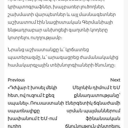
կրիպտոգրաֆներ, խաչբառեր լուծողներ,
շախմատի վարպետներ և այլ մասնագետներ
աշխատում էին նացիստական ​​Գերմանիայի
ենթադրաբար անխոցելի գաղտնի կոդերը
կոտրելու ուղղությամբ։
Նրանց աշխատանքը և՛ կրճատեց
պատերազմը, և՛ արագացրեց ժամանակակից
համակարգչային տեխնոլոգիաների ծնունդը։
Previous
Next
«Դժվար է խոսել մեկի
Մելոնին դիմում է ԵՄ
հետ, ով ուզում է քեզ
քննադատությանը՝
սպանել». Ռուսաստանի
էներգետիկ ճգնաժամի
սպառնալիքը
սրման պայմաններում
խափանում է ԵՄ-ում
ֆինանսական
ուղիղ
ճկունություն փնտրելու