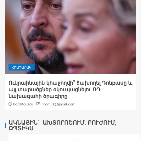
ՀՐԱՊԱՐԱԿ
Ուկրաինային կհաջողվի՞ ձախողել Դոնբասը և
այլ տարածքներ օկուպացնելու ՌԴ
նախագահի ծրագիրը
06/08/2026
infomitk@gmail.com
ԱԿՆԱՅԻՆ` ԱԽՏՈՐՈՇՈՒՄ, ԲՈՒԺՈՒՄ,
ՕՊՏԻԿԱ