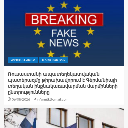
ԿԵՂՏՈՏ ԼՎԱՑՔ
ՄԻՋԱԶԳԱՅԻՆ
Ռուսաստանի ապատեղեկատվական
պատերազմը թիրախավորում է Գերմանիայի
տեղական ինքնակառավարման մարմինների
ընտրությունները
06/08/2026
infomitk@gmail.com