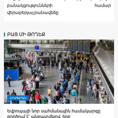
բանակցությունների
համար
վերաբերյալ բանավեճը
ԲԱՑ ՄԻ ԹՈՂԵՔ
ՀՐԱՊԱՐԱԿ
Եվրոպայի նոր սահմանային համակարգը
գործում է՝ անջատվելով, երբ