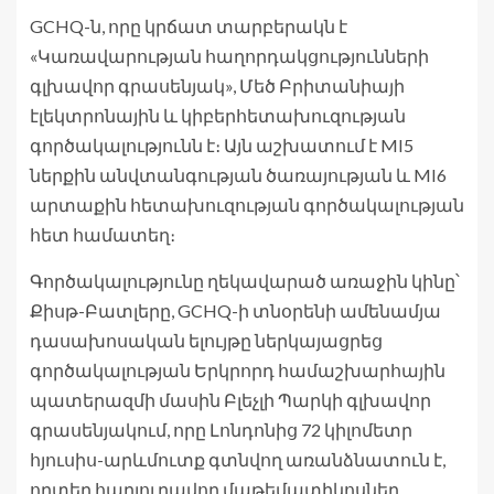
GCHQ-ն, որը կրճատ տարբերակն է
«Կառավարության հաղորդակցությունների
գլխավոր գրասենյակ», Մեծ Բրիտանիայի
էլեկտրոնային և կիբերհետախուզության
գործակալությունն է։ Այն աշխատում է MI5
ներքին անվտանգության ծառայության և MI6
արտաքին հետախուզության գործակալության
հետ համատեղ։
Գործակալությունը ղեկավարած առաջին կինը՝
Քիսթ-Բատլերը, GCHQ-ի տնօրենի ամենամյա
դասախոսական ելույթը ներկայացրեց
գործակալության Երկրորդ համաշխարհային
պատերազմի մասին Բլեչլի Պարկի գլխավոր
գրասենյակում, որը Լոնդոնից 72 կիլոմետր
հյուսիս-արևմուտք գտնվող առանձնատուն է,
որտեղ հարյուրավոր մաթեմատիկոսներ,