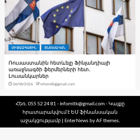
ՄԻՋԱԶԳԱՅԻՆ
ՏՆՏԵՍԱԿԱՆ
Ռուսաստանին հետևելը Ֆինլանդիայի
առաջնագծի ֆերմերների հետ․
Լուսանկարներ
06/08/2026
infomitk@gmail.com
Հեռ․ 055 52 24 81 - infomitk@gmail.com - Կայքը
հրատարակվում է ԵՄ ֆինանսական
աջակցությամբ
|
EnterNews
by AF themes.