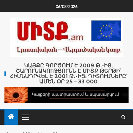
06/08/2026
ԿԱՅՔԸ ԳՈՐԾՈՒՄ Է 2009 Թ․-ԻՑ,
ՇԱՐՈՒՆԱԿՈՒԹՅՈՒՆՆ Է ՄԻՏՔ ԹԵՐԹԻ՝
ՀԻՄՆԱԴՐՎԵԼ Է 2001 Թ․-ԻՑ։ ԴԻՏՈՒՄՆԵՐԸ՝
ԱՄԵՆ ՕՐ 25 – 33 000