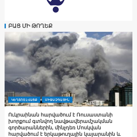
ԲԱՑ ՄԻ ԹՈՂԵՔ
ԿԵՂՏՈՏ ԼՎԱՑՔ
ՄԻՋԱԶԳԱՅԻՆ
Ուկրաինան հարվածում է Ռուսաստանի
խորքում գտնվող նավթավերամշակման
գործարաններին, մինչդեռ Մոսկվան
հարվածում է երկաթուղային կայարանին և